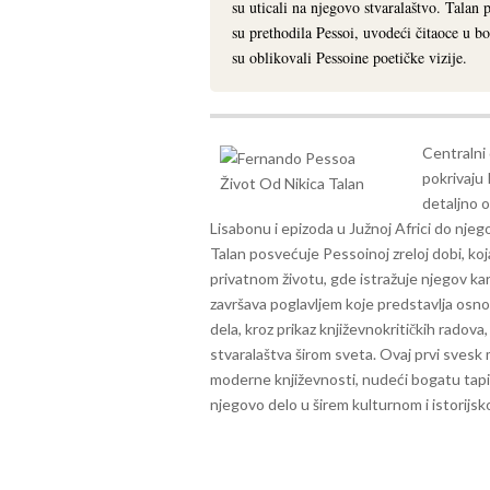
su uticali na njegovo stvaralaštvo. Talan 
su prethodila Pessoi, uvodeći čitaoce u bo
su oblikovali Pessoine poetičke vizije.
Centralni 
pokrivaju 
detaljno o
Lisabonu i epizoda u Južnoj Africi do nje
Talan posvećuje Pessoinoj zreloj dobi, koj
privatnom životu, gde istražuje njegov kar
završava poglavljem koje predstavlja osn
dela, kroz prikaz književnokritičkih radova
stvaralaštva širom sveta. Ovaj prvi svesk 
moderne književnosti, nudeći bogatu tapise
njegovo delo u širem kulturnom i istorijs