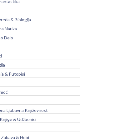
Fantastika
vreda & Biologija
na Nauka
no Delo
ci
ija
ja & Putopisi
moć
na Ljubavna Književnost
 Knjige & Udžbenici
, Zabava & Hobi