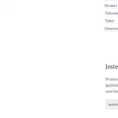
Struka i
Tehnolo
Trileri
Umetnos
Jeste
Promov
ljubite
savrše
autor