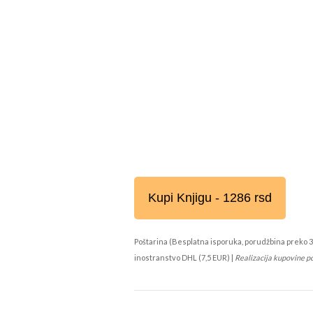
Kupi Knjigu - 1286 rsd
Poštarina (Besplatna isporuka, porudžbina preko 3
inostranstvo DHL (7,5 EUR) |
Realizacija kupovine p