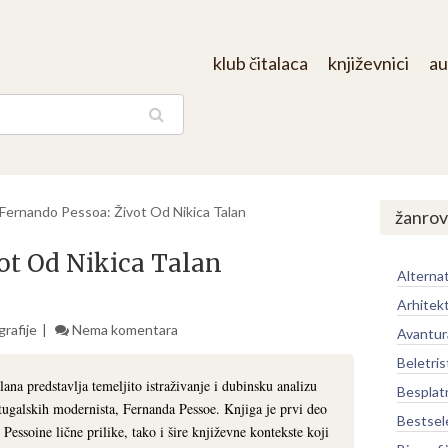
klub čitalaca
književnici
au
aga
Fernando Pessoa: Život Od Nikica Talan
žanrov
ot Od Nikica Talan
Alternat
Arhitek
grafije
Nema komentara
Avantur
Beletris
na predstavlja temeljito istraživanje i dubinsku analizu
Besplat
rtugalskih modernista, Fernanda Pessoe. Knjiga je prvi deo
Bestsel
Pessoine lične prilike, tako i šire književne kontekste koji