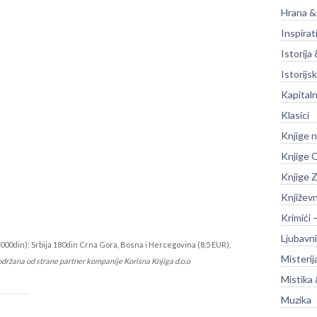
Hrana &
Inspirat
Istorija 
Istorijsk
Kapitaln
Klasici
Knjige 
Knjige O
Knjige Z
Književ
Krimići 
Ljubavni
000din): Srbija 180din Crna Gora, Bosna i Hercegovina (8,5 EUR),
Misterij
održana od strane partner kompanije Korisna Knjiga d.o.o
Mistika 
Muzika