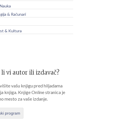
 Nauka
gija & Računari
t & Kultura
 li vi autor ili izdavač?
išite vašu knjigu pred hiljadama
lja knjiga. Knjige Online stranica je
no mesto za vaše izdanje.
ski program