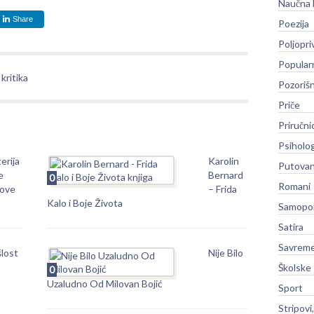
Naučna 
Share
Poezija
Poljopri
Popular
kritika
Pozoriš
Priče
Priručni
Psiholog
erija
Karolin
Putovan
e
Bernard
0
Romani
ove
– Frida
Kalo i Boje Života
Samopo
Satira
Savreme
lost
Nije Bilo
Školske
0
Uzaludno Od Milovan Bojić
Sport
Stripovi