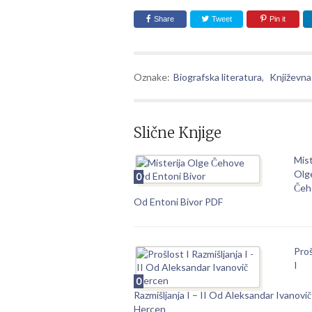
Share
Tweet
Pin it
Oznake:
Biografska literatura
,
Književna 
Slične Knjige
Mist
Olg
0
Čeh
Od Entoni Bivor PDF
Proš
I
0
Razmišljanja I – II Od Aleksandar Ivanovič
Hercen