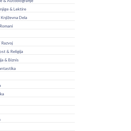
je & Autobiografije
njige & Lektire
Književna Dela
 Romani
 Razvoj
st & Religija
ja & Biznis
antastika
a
ika
a