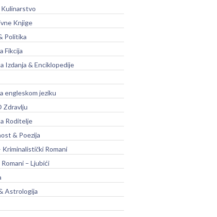
 Kulinarstvo
ivne Knjige
& Politika
a Fikcija
a Izdanja & Enciklopedije
na engleskom jeziku
 Zdravlju
a Roditelje
nost & Poezija
– Kriminalistički Romani
 Romani – Ljubići
a
& Astrologija