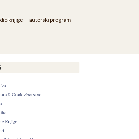
dio knjige
autorski program
i
iva
tura & Građevinarstvo
a
tika
ne Knjige
eri