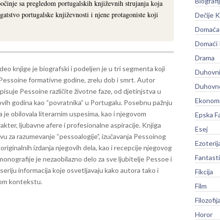
Biografi
počinje sa pregledom portugalskih književnih strujanja koja
gatstvo portugalske književnosti i njene protagoniste koji
Dečije K
Domaća 
Domaći
Drama
deo knjige je biografski i podeljen je u tri segmenta koji
Duhovni
Pessoine formativne godine, zrelu dob i smrt. Autor
Duhovno
pisuje Pessoine različite životne faze, od djetinjstva u
Ekonomi
govih godina kao “povratnika” u Portugalu. Posebnu pažnju
a je obilovala literarnim uspesima, kao i njegovom
Epska F
akter, ljubavne afere i profesionalne aspiracije.
Knjiga
Esej
ovu za razumevanje “pessoalogije”, izučavanja Pessoinog
Ezoterij
, originalnih izdanja njegovih dela, kao i recepcije njegovog
Fantast
monografije je nezaobilazno delo za sve ljubitelje Pessoe i
riju informacija koje osvetljavaju kako autora tako i
Fikcija
kom kontekstu.
Film
Filozofij
Horor