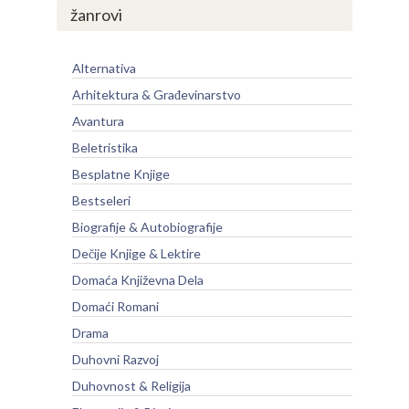
žanrovi
Alternativa
Arhitektura & Građevinarstvo
Avantura
Beletristika
Besplatne Knjige
Bestseleri
Biografije & Autobiografije
Dečije Knjige & Lektire
Domaća Književna Dela
Domaći Romani
Drama
Duhovni Razvoj
Duhovnost & Religija