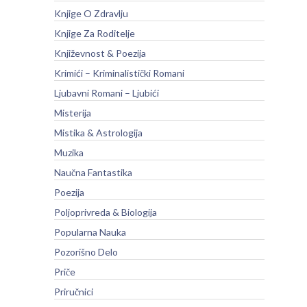
Knjige O Zdravlju
Knjige Za Roditelje
Književnost & Poezija
Krimići – Kriminalistički Romani
Ljubavni Romani – Ljubići
Misterija
Mistika & Astrologija
Muzika
Naučna Fantastika
Poezija
Poljoprivreda & Biologija
Popularna Nauka
Pozorišno Delo
Priče
Priručnici