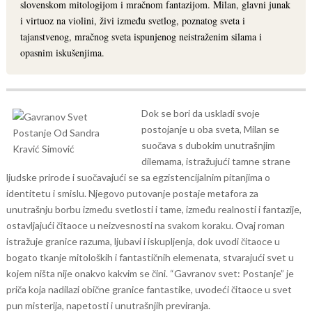
slovenskom mitologijom i mračnom fantazijom. Milan, glavni junak
i virtuoz na violini, živi između svetlog, poznatog sveta i
tajanstvenog, mračnog sveta ispunjenog neistraženim silama i
opasnim iskušenjima.
Dok se bori da uskladi svoje
postojanje u oba sveta, Milan se
suočava s dubokim unutrašnjim
dilemama, istražujući tamne strane
ljudske prirode i suočavajući se sa egzistencijalnim pitanjima o
identitetu i smislu. Njegovo putovanje postaje metafora za
unutrašnju borbu između svetlosti i tame, između realnosti i fantazije,
ostavljajući čitaoce u neizvesnosti na svakom koraku.
Ovaj roman
istražuje granice razuma, ljubavi i iskupljenja, dok uvodi čitaoce u
bogato tkanje mitoloških i fantastičnih elemenata, stvarajući svet u
kojem ništa nije onakvo kakvim se čini. “Gavranov svet: Postanje” je
priča koja nadilazi obične granice fantastike, uvodeći čitaoce u svet
pun misterija, napetosti i unutrašnjih previranja.