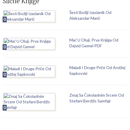
Slične Knjige
Šesti Božiji Izaslanik Od
Aleksandar Marić
0
Mač U Oluji, Prva Knjiga Od
Dejvid Gemel PDF
0
Maladi I Druge Priče Od Andžej
Sapkovski
0
Zmaj Sa Čokoladnim Srcem Od
Stefani Berdžis Samfajr
0