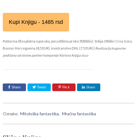
Kupi Knjigu - 1485 rsd
Poštarina (Besplatna isporuka, porudžbina preko 3000din): Srbija 180din Crna Gora,
Bosna i Hercegovina (8,5 EUR), inostranstvo DHL (7,5 EUR) |
Realizacija kupovine
podržana od strane partner kompanije Korisna Knjiga d.o.o
Share
Tweet
Pin it
Share
Oznake:
Mitološka fantastika
,
Mračna fantastika