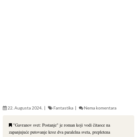
22. Augusta 2024.
Fantastika
Nema komentara
"Gavranov svet: Postanje" je roman koji vodi čitaoce na
zapanjujuće putovanje kroz dva paralelna sveta, prepletena