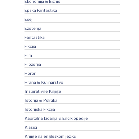
Ekonomija & Biznis
Epska Fantastika
Esej
Ezoterija
Fantastika
Fikcija
Film
Filozofija
Horor
Hrana & Kulinarstvo
Inspirativne Knjige
Istorija & Politika
Istorijska Fikcija
Kapitalna Izdanja & Enciklopedije
Klasici
Knjige na engleskom jeziku