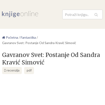
Pretraga
Početna
/
Fantastika
/
Gavranov Svet: Postanje Od Sandra Kravić Simović
Gavranov Svet: Postanje Od Sandra
Kravić Simović
recenzija
pdf