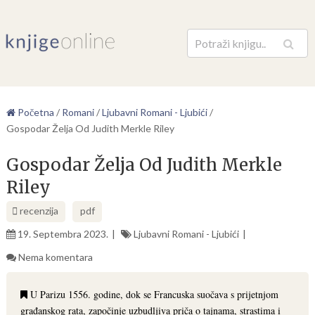
Pretraga
Početna
/
Romani
/
Ljubavni Romani - Ljubići
/
Gospodar Želja Od Judith Merkle Riley
Gospodar Želja Od Judith Merkle
Riley
recenzija
pdf
19. Septembra 2023.
Ljubavni Romani - Ljubići
Nema komentara
U Parizu 1556. godine, dok se Francuska suočava s prijetnjom
građanskog rata, započinje uzbudljiva priča o tajnama, strastima i