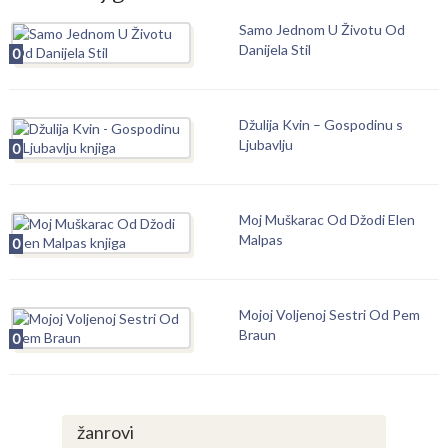
Samo Jednom U Životu Od
Danijela Stil
0
Džulija Kvin – Gospodinu s
Ljubavlju
0
Moj Muškarac Od Džodi Elen
Malpas
0
Mojoj Voljenoj Sestri Od Pem
Braun
0
žanrovi