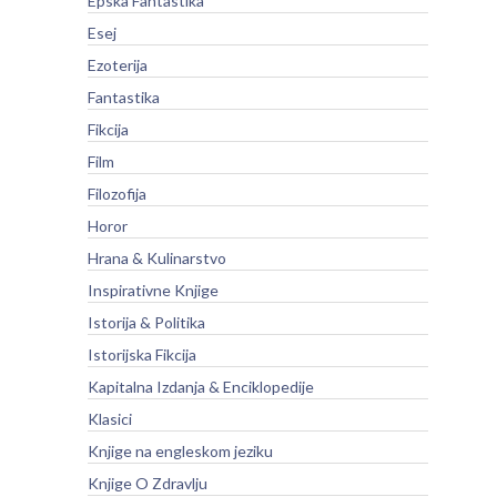
Epska Fantastika
Esej
Ezoterija
Fantastika
Fikcija
Film
Filozofija
Horor
Hrana & Kulinarstvo
Inspirativne Knjige
Istorija & Politika
Istorijska Fikcija
Kapitalna Izdanja & Enciklopedije
Klasici
Knjige na engleskom jeziku
Knjige O Zdravlju