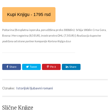
Kupi Knjigu - 1795 rsd
Poštarina (Besplatna isporuka, porudžbina preko 3000din): Srbija 180din Crna Gora,
Bosna i Hercegovina (8,5 EUR), inostranstvo DHL (7,5 EUR) |
Realizacija kupovine
podržana od strane partner kompanije Korisna Knjiga d.o.o
Share
Tweet
Pin it
Share
Oznake:
Istorijski ljubavni romani
Slične Knjige