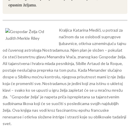
opasnim željama.
Kraljica Katarina Mediči, u potrazi za
načinom da se oslobodi suprugove
ljubavnice, otkriva uznemirujuću tajnu
od čuvenog astrologa Nostradamusa. Njen plan je složen – pokušat
će steći besmrtnu glavu Menandra Vrača, znanog kao Gospodar želja.
Ali tajanstvena i hrabra mlada pesnikinja, Sibille Artaud de la Roque,
postaje neslučajna prepreka na tom putu. Kada Menander slučajno
dospe u Sibilinu moćnu kontrolu, njegova prisutnost mami iz nje želju
koja će promeniti sve.
Nostradamus je jedini koji zna istinu o ukletoj
klavi – svako ko se upusti u igru želja zapletat će se u mračnu mrežu
zla.
“Gospodar želja” je napeta priča isprepletana sa tajanstvenim
sudbinama likova koji će se suočiti s posledicama svojih najdubljih
želja. Ova knjiga nas vodi kroz fascinantnu epohu francuske
renesanse i otkriva složene intrige i strasti koje su oblikovale tadašnji
svet.