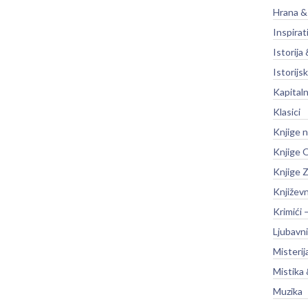
Hrana &
Inspirat
Istorija 
Istorijsk
Kapitaln
Klasici
Knjige 
Knjige O
Knjige Z
Književ
Krimići 
Ljubavni
Misterij
Mistika 
Muzika