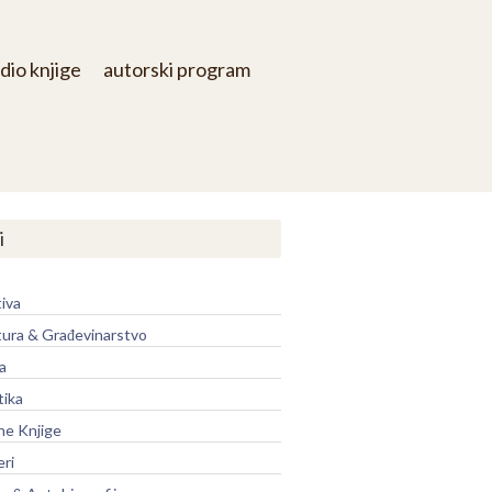
dio knjige
autorski program
i
iva
tura & Građevinarstvo
a
tika
ne Knjige
eri