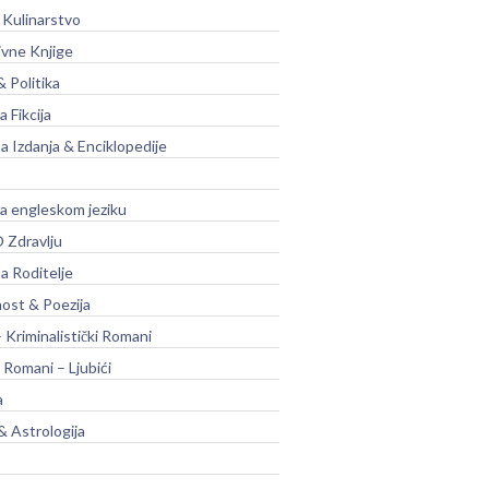
 Kulinarstvo
ivne Knjige
& Politika
a Fikcija
a Izdanja & Enciklopedije
na engleskom jeziku
 Zdravlju
a Roditelje
nost & Poezija
– Kriminalistički Romani
 Romani – Ljubići
a
& Astrologija