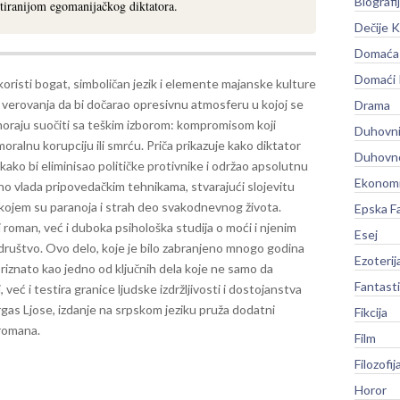
Biografi
d tiranijom egomanijačkog diktatora.
Dečije K
Domaća 
Domaći
koristi bogat, simboličan jezik i elemente majanske kulture
 verovanja da bi dočarao opresivnu atmosferu u kojoj se
Drama
 moraju suočiti sa teškim izborom: kompromisom koji
Duhovni
moralnu korupciju ili smrću. Priča prikazuje kako diktator
Duhovno
u kako bi eliminisao političke protivnike i održao apsolutnu
Ekonomi
no vlada pripovedačkim tehnikama, stvarajući slojevitu
t u kojem su paranoja i strah deo svakodnevnog života.
Epska F
 roman, već i duboka psihološka studija o moći i njenim
Esej
 društvo.
Ovo delo, koje je bilo zabranjeno mnogo godina
Ezoterij
 priznato kao jedno od ključnih dela koje ne samo da
Fantast
eć i testira granice ljudske izdržljivosti i dostojanstva
gas Ljose, izdanje na srpskom jeziku pruža dodatni
Fikcija
 romana.
Film
Filozofij
Horor