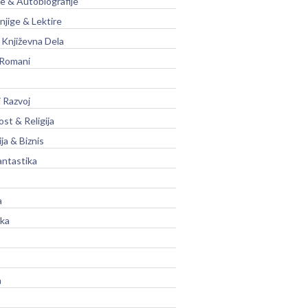
je & Autobiografije
njige & Lektire
Književna Dela
 Romani
 Razvoj
st & Religija
ja & Biznis
antastika
a
ika
a