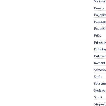
Naučna 
Poezija
Poljopri
Popular
Pozoriš
Priče
Priručni
Psiholog
Putovan
Romani
Samopo
Satira
Savreme
Školske
Sport
Stripovi