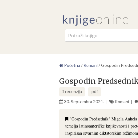
Pretr
Početna
/
Romani
/
Gospodin Predsedn
Gospodin Predsednik 
recenzija
pdf
30. Septembra 2024.
Romani
"Gospodin Predsednik" Migela Anhela A
temelja latinoameričke književnosti i p
inspirisan stvarnim diktatorskim režimo