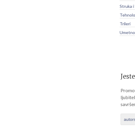
Struka i
Tehnolo
Trileri
Umetnos
Jeste
Promov
ljubite
savrše
autor