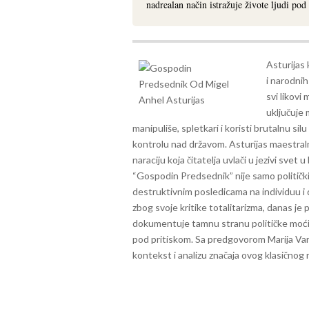
nadrealan način istražuje živote ljudi po
Asturijas 
i narodnih
svi likovi
uključuje 
manipuliše, spletkari i koristi brutalnu sil
kontrolu nad državom.
Asturijas maestral
naraciju koja čitatelja uvlači u jezivi sve
“Gospodin Predsednik” nije samo politički
destruktivnim posledicama na individuu i
zbog svoje kritike totalitarizma, danas je
dokumentuje tamnu stranu političke moći, v
pod pritiskom. Sa predgovorom Marija Var
kontekst i analizu značaja ovog klasičnog