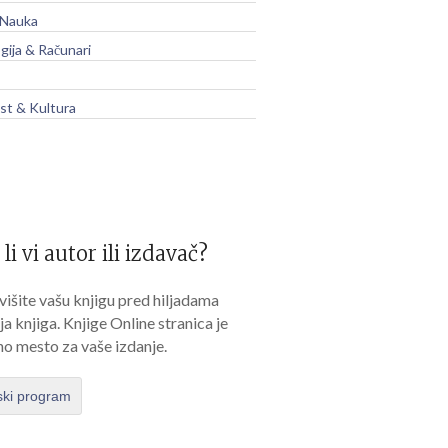
 Nauka
gija & Računari
t & Kultura
 li vi autor ili izdavač?
išite vašu knjigu pred hiljadama
lja knjiga. Knjige Online stranica je
no mesto za vaše izdanje.
ski program