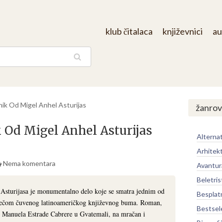
klub čitalaca
književnici
au
aga
ik Od Migel Anhel Asturijas
žanrov
Od Migel Anhel Asturijas
Alternat
Arhitek
Nema komentara
Avantur
Beletris
sturijasa je monumentalno delo koje se smatra jednim od
Besplat
retečom čuvenog latinoameričkog književnog buma. Roman,
Bestsel
m Manuela Estrade Cabrere u Gvatemali, na mračan i