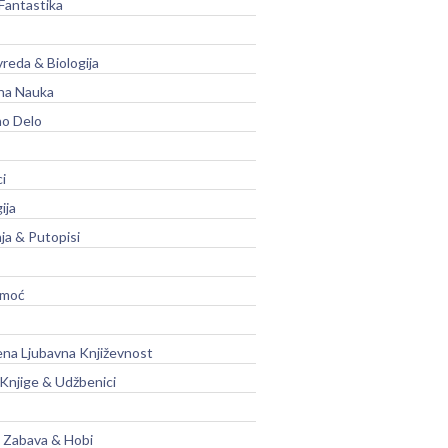
Fantastika
vreda & Biologija
na Nauka
no Delo
ci
ija
ja & Putopisi
moć
na Ljubavna Književnost
 Knjige & Udžbenici
, Zabava & Hobi