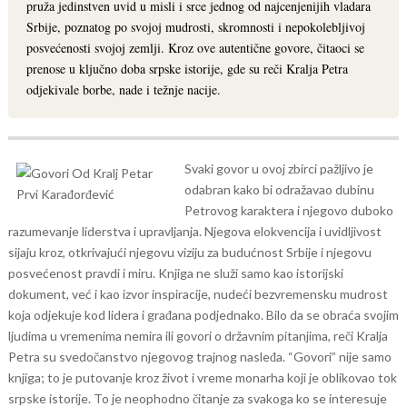
pruža jedinstven uvid u misli i srce jednog od najcenjenijih vladara
Srbije, poznatog po svojoj mudrosti, skromnosti i nepokolebljivoj
posvećenosti svojoj zemlji. Kroz ove autentične govore, čitaoci se
prenose u ključno doba srpske istorije, gde su reči Kralja Petra
odjekivale borbe, nade i težnje nacije.
Svaki govor u ovoj zbirci pažljivo je
odabran kako bi odražavao dubinu
Petrovog karaktera i njegovo duboko
razumevanje liderstva i upravljanja. Njegova elokvencija i uvidljivost
sijaju kroz, otkrivajući njegovu viziju za budućnost Srbije i njegovu
posvećenost pravdi i miru. Knjiga ne služi samo kao istorijski
dokument, već i kao izvor inspiracije, nudeći bezvremensku mudrost
koja odjekuje kod lidera i građana podjednako.
Bilo da se obraća svojim
ljudima u vremenima nemira ili govori o državnim pitanjima, reči Kralja
Petra su svedočanstvo njegovog trajnog nasleđa. “Govori” nije samo
knjiga; to je putovanje kroz život i vreme monarha koji je oblikovao tok
srpske istorije. To je neophodno čitanje za svakoga ko se interesuje