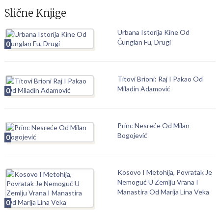
Slične Knjige
Urbana Istorija Kine Od
Čunglan Fu, Drugi
0
Titovi Brioni: Raj I Pakao Od
Miladin Adamović
0
Princ Nesreće Od Milan
Bogojević
0
Kosovo I Metohija, Povratak Je
Nemoguć U Zemlju Vrana I
Manastira Od Marija Lina Veka
0