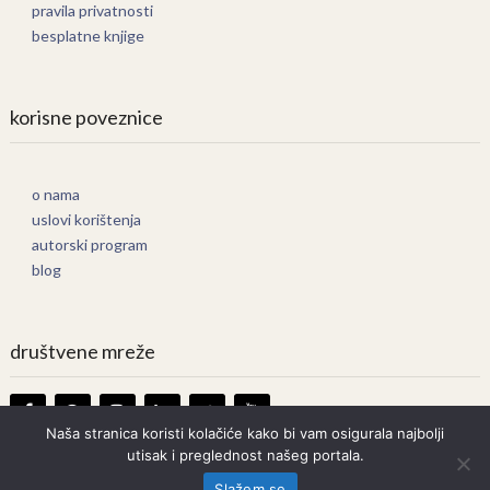
pravila privatnosti
besplatne knjige
korisne poveznice
o nama
uslovi korištenja
autorski program
blog
društvene mreže
Naša stranica koristi kolačiće kako bi vam osigurala najbolji
utisak i preglednost našeg portala.
Knjige Online
Copyright © 2026.
Slažem se