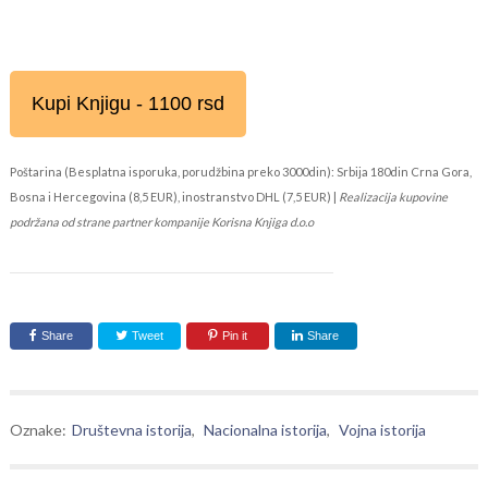
Kupi Knjigu - 1100 rsd
Poštarina (Besplatna isporuka, porudžbina preko 3000din): Srbija 180din Crna Gora,
Bosna i Hercegovina (8,5 EUR), inostranstvo DHL (7,5 EUR) |
Realizacija kupovine
podržana od strane partner kompanije Korisna Knjiga d.o.o
Share
Tweet
Pin it
Share
Oznake:
Društevna istorija
,
Nacionalna istorija
,
Vojna istorija