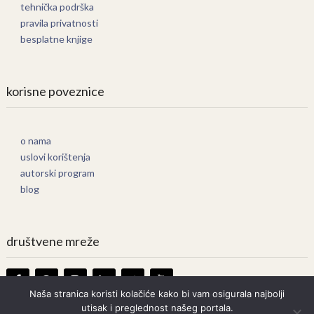
tehnička podrška
pravila privatnosti
besplatne knjige
korisne poveznice
o nama
uslovi korištenja
autorski program
blog
društvene mreže
Naša stranica koristi kolačiće kako bi vam osigurala najbolji
utisak i preglednost našeg portala.