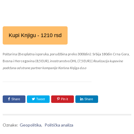
Kupi Knjigu - 1210 rsd
Poštarina (Besplatna isporuka, porudžbina preko 3000din): Srbija 180din Crna Gora,
Bosna i Hercegovina (8,5 EUR), inostranstvo DHL (7,5 EUR) |
Realizacija kupovine
podržana od strane partner kompanije Korisna Knjiga d.o.o
Share
Tweet
Pin it
Share
Oznake:
Geopolitika
,
Politička analiza