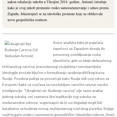
nakon eskalacije sukoba u Ukrajini 2014. godine. Antonić istražuje
kako je ovaj sukob promenio rusko samorazumevanje i odnos prema
Zapadu, fokusirajući se na ideološke promene koje su oblikovale
novu geopolitičku realnost.
Autor analizira kako je pojačana
napetost sa Zapadom dovela do
ponovnog osmišljavanja ruske
identitete, gde su ideje defanzivnog
hrišćanskog carstva, pravoslavnog socijalizma i neovizantijske
ideologije postale ključne u formulisanju spoljnopolitičkog kursa
Rusije. Posebna pažnja se posvećuje kako Rusija vidi svoj odnos sa
Evropom i kako se suočava sa rusofobijom, naročito unutar srpske
inteligencije.
“Ukrajinski rat: Buđenje carstva” nije samo analiza
jednog sukoba, već razmatra šire implikacije tog sukoba na
međunarodne odnose, sugerisajući da bi ovi događaji mogli biti
katalizator za buđenje novog, multipolarnog svetskog poretka. Knjiga
nudi bogate uvide u savremene geopolitičke i ideološke tokove, čineći