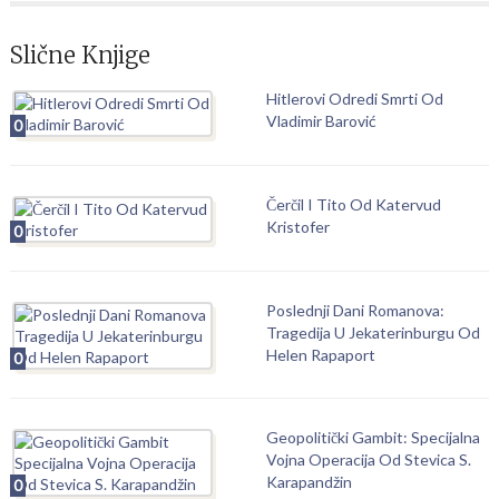
Slične Knjige
Hitlerovi Odredi Smrti Od
Vladimir Barović
0
Čerčil I Tito Od Katervud
Kristofer
0
Poslednji Dani Romanova:
Tragedija U Jekaterinburgu Od
Helen Rapaport
0
Geopolitički Gambit: Specijalna
Vojna Operacija Od Stevica S.
Karapandžin
0