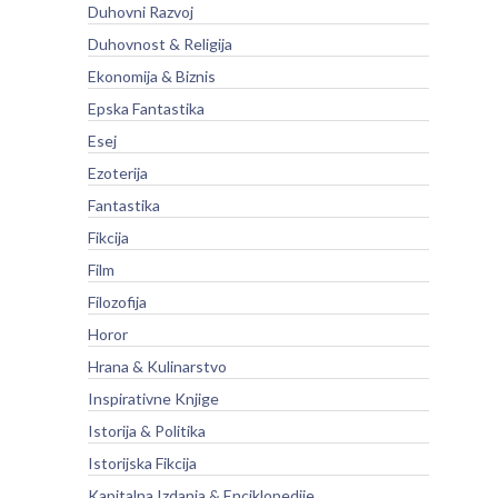
Duhovni Razvoj
Duhovnost & Religija
Ekonomija & Biznis
Epska Fantastika
Esej
Ezoterija
Fantastika
Fikcija
Film
Filozofija
Horor
Hrana & Kulinarstvo
Inspirativne Knjige
Istorija & Politika
Istorijska Fikcija
Kapitalna Izdanja & Enciklopedije