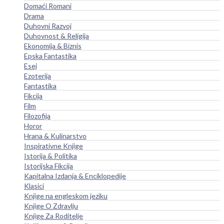
Domaći Romani
Drama
Duhovni Razvoj
Duhovnost & Religija
Ekonomija & Biznis
Epska Fantastika
Esej
Ezoterija
Fantastika
Fikcija
Film
Filozofija
Horor
Hrana & Kulinarstvo
Inspirativne Knjige
Istorija & Politika
Istorijska Fikcija
Kapitalna Izdanja & Enciklopedije
Klasici
Knjige na engleskom jeziku
Knjige O Zdravlju
Knjige Za Roditelje