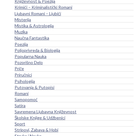
Književnost & Poezija
Krimići – Kriminalistički Romani
Ljubavni Romani – Ljubići
Misterija
Mistika & Astrologija
Muzika
Naučna Fantastika
Poezija
Poljoprivreda & Biologija
Popularna Nauka
Pozorišno Delo
Priče
Priručnici
Psihologija
Putovanja & Putopisi
Romani
Samopomoć
Satira
Savremena Ljubavna Književnost
Školske Knjige & Udžbenici
Sport
Stripovi, Zabava & Hobi
Struka i Nauka