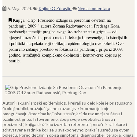
6. Maja 2024.
Knjige O Zdravlju
Nema komentara
Knjiga "Grip: Prošireno izdanje sa posebnim osvrtom na
pandemiju 2009." autora Zorana Radovanovića i Predraga Kona
predstavlja temeljit pregled svega što treba znati o gripu — od
njegovih uzročnika, preko metoda lečenja i prevencije, do istorijskih
i političkih aspekata koji oblikuju epidemiologiju ove bolesti. Ovo
prošireno izdanje posebno se fokusira na pandemiju gripa iz 2009.
godine, istražujući kompleksne okolnosti i kontroverze koje su je
pratile.
Autori, iskusni srpski epidemiolozi, kreirali su delo koje je pristupačno
širokoj publici, pružajući jasne i razumljive informacije koje
omogućavaju čitaocima koji nisu stručnjaci da razumeju suštinu i
ozbiljnost gripa. Istovremeno, zbog svoje sveobuhvatnosti i
preciznosti, knjiga služi kao izuzetan referentni priručnik za lekare i
zdravstvene radnike koji se u svakodnevnoj praksi susreću sa ovom
bolešću.
Pored detaljnih opisa simptoma, dijagnostike i terapija, knjiga