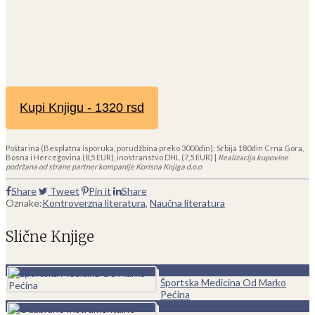
Kupi Knjigu - 1320 rsd
Poštarina (Besplatna isporuka, porudžbina preko 3000din): Srbija 180din Crna Gora,
Bosna i Hercegovina (8,5 EUR), inostranstvo DHL (7,5 EUR) |
Realizacija kupovine
podržana od strane partner kompanije Korisna Knjiga d.o.o
Share
Tweet
Pin it
Share
Oznake:
Kontroverzna literatura
,
Naučna literatura
Slične Knjige
0
Športska Medicina Od Marko
Pećina
0