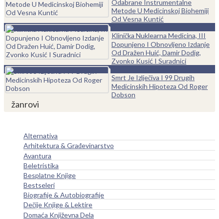
Odabrane Instrumentalne
Metode U Medicinskoj Biohemiji
Od Vesna Kuntić
0
Klinička Nuklearna Medicina, III
Dopunjeno I Obnovljeno Izdanje
Od Dražen Huić, Damir Dodig,
Zvonko Kusić I Suradnici
0
Smrt Je Izlječiva I 99 Drugih
Medicinskih Hipoteza Od Roger
Dobson
žanrovi
Alternativa
Arhitektura & Građevinarstvo
Avantura
Beletristika
Besplatne Knjige
Bestseleri
Biografije & Autobiografije
Dečije Knjige & Lektire
Domaća Književna Dela