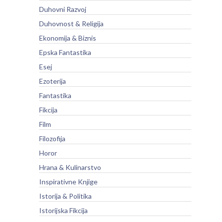
Duhovni Razvoj
Duhovnost & Religija
Ekonomija & Biznis
Epska Fantastika
Esej
Ezoterija
Fantastika
Fikcija
Film
Filozofija
Horor
Hrana & Kulinarstvo
Inspirativne Knjige
Istorija & Politika
Istorijska Fikcija