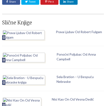
Share
Tweet
Pin it
Share
Slične Knjige
Prava Ljubav Od Robert Fulgam
0
Ponoćni Poljubac Od Anna
Campbell
0
Sela Bration – U Bespuću
Nebraske
0
Nisi Kao On Od Vesna Dedić
0