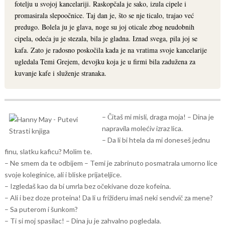
fotelju u svojoj kancelariji. Raskopčala je sako, izula cipele i
promasirala slepoočnice. Taj dan je, što se nje ticalo, trajao već
predugo. Bolela ju je glava, noge su joj oticale zbog neudobnih
cipela, odeća ju je stezala, bila je gladna. Iznad svega, pila joj se
kafa. Zato je radosno poskočila kada je na vratima svoje kancelarije
ugledala Temi Grejem, devojku koja je u firmi bila zadužena za
kuvanje kafe i služenje stranaka.
– Čitaš mi misli, draga moja! – Dina je
napravila molećiv izraz lica.
– Da li bi htela da mi doneseš jednu
finu, slatku kaficu? Molim te.
– Ne smem da te odbijem – Temi je zabrinuto posmatrala umorno lice
svoje koleginice, ali i bliske prijateljice.
– Izgledaš kao da bi umrla bez očekivane doze kofeina.
– Ali i bez doze proteina! Da li u frižideru imaš neki sendvič za mene?
– Sa puterom i šunkom?
– Ti si moj spasilac! – Dina ju je zahvalno pogledala.