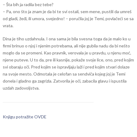
– Šta bih ja radila bez tebe?
– Pa, ono što ja znam je da bi te svi ostali, sem mene, pustili da umreš
od gladi, žeđi, ili umora, svejedno! – poručila joj je Temi, povlačeći se sa
vrata.
Dina je tiho uzdahnula. I ona sama je bila svesna toga da je malo ko u
firmi brinuo o njoj i njenim potrebama, ali nije gubila nadu da bi nešto
moglo da se promeni. Kao pravnik, verovala je u pravdu, u njenu moć,
njene puteve. U to da, pre ili kasnije, pokaže svoje lice, ono, pred kojim
svi obaraju oči. Pred kojim se ispravljaju laži i pred kojim stvari dolaze
na svoje mesto. Odmotala je celofan sa sendviča kojeg joj je Temi
donela i gladno ga zagrizla. Zatvorila je oči, zabacila glavu i ispustila
uzdah zadovoljstva.
Knjigu potražite OVDE