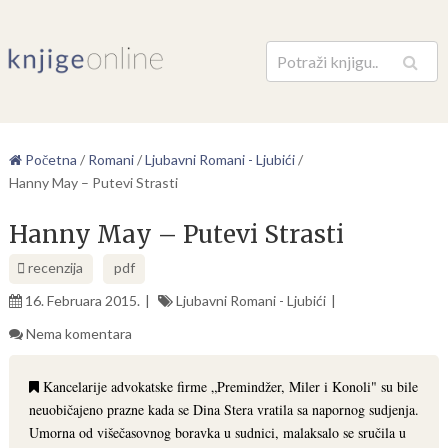
Pretraga
Početna
/
Romani
/
Ljubavni Romani - Ljubići
/
Hanny May – Putevi Strasti
Hanny May – Putevi Strasti
recenzija
pdf
16. Februara 2015.
Ljubavni Romani - Ljubići
Nema komentara
Kancelarije advokatske firme „Premindžer, Miler i Konoli" su bile
neuobičajeno prazne kada se Dina Stera vratila sa napornog sudjenja.
Umorna od višečasovnog boravka u sudnici, malaksalo se sručila u