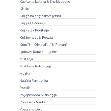
Kapitalna Izdanja & Enciklopedije
Klasici
Knjige na engleskom jeziku
Knjige O Zdravlju
Knjige Za Roditelje
Književnost & Poezija
Krimići – Kriminalistički Romani
Ljubavni Romani – Ljubići
Misterija
Mistika & Astrologija
Muzika
Naučna Fantastika
Poezija
Poljoprivreda & Biologija
Popularna Nauka
Pozorišno Delo