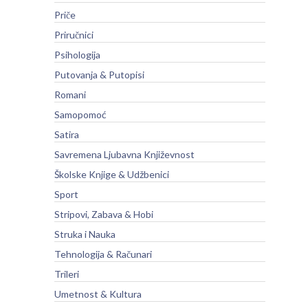
Priče
Priručnici
Psihologija
Putovanja & Putopisi
Romani
Samopomoć
Satira
Savremena Ljubavna Književnost
Školske Knjige & Udžbenici
Sport
Stripovi, Zabava & Hobi
Struka i Nauka
Tehnologija & Računari
Trileri
Umetnost & Kultura