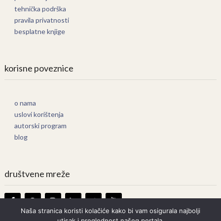
tehnička podrška
pravila privatnosti
besplatne knjige
korisne poveznice
o nama
uslovi korištenja
autorski program
blog
društvene mreže
Naša stranica koristi kolačiće kako bi vam osigurala najbolji
utisak i preglednost našeg portala.