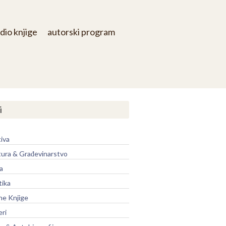
dio knjige
autorski program
i
iva
tura & Građevinarstvo
a
tika
ne Knjige
eri