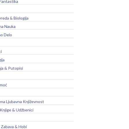
Fantastika
vreda & Biologija
na Nauka
no Delo
ci
ija
ja & Putopisi
moć
na Ljubavna Književnost
 Knjige & Udžbenici
, Zabava & Hobi