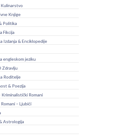
 Kulinarstvo
ivne Knjige
& Politika
a Fikcija
a Izdanja & Enciklopedije
na engleskom jeziku
 Zdravlju
a Roditelje
nost & Poezija
– Kriminalistički Romani
 Romani – Ljubići
a
& Astrologija