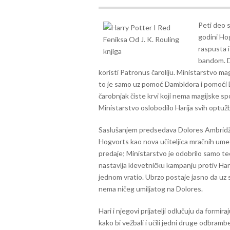
Peti deo s
godini Hog
raspusta 
bandom. Da
koristi Patronus čaroliju. Ministarstvo magi
to je samo uz pomoć Dambldora i pomoći Da
čarobnjak čiste krvi koji nema magijske sp
Ministarstvo oslobodilo Harija svih optuž
Saslušanjem predsedava Dolores Ambridž, 
Hogvorts kao nova učiteljica mračnih ume
predaje; Ministarstvo je odobrilo samo teo
nastavlja klevetničku kampanju protiv Hari
jednom vratio. Ubrzo postaje jasno da uz s
nema ničeg umiljatog na Dolores.
Hari i njegovi prijatelji odlučuju da formir
kako bi vežbali i učili jedni druge odbram