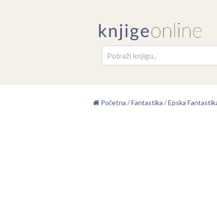
Pretr
Početna
/
Fantastika
/
Epska Fantastik