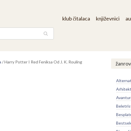
klub čitalaca
književnici
au
aga
a
/
Harry Potter I Red Feniksa Od J. K. Rouling
žanrov
Alternat
Arhitek
Avantur
Beletris
Besplat
Bestsel