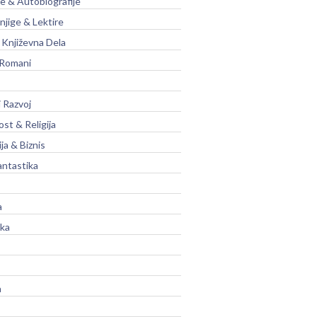
je & Autobiografije
njige & Lektire
Književna Dela
 Romani
 Razvoj
st & Religija
ja & Biznis
antastika
a
ika
a