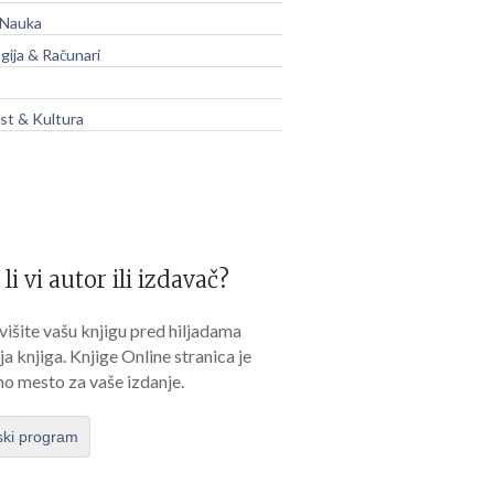
 Nauka
gija & Računari
t & Kultura
 li vi autor ili izdavač?
išite vašu knjigu pred hiljadama
lja knjiga. Knjige Online stranica je
no mesto za vaše izdanje.
ski program