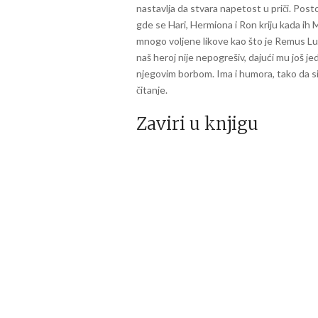
nastavlja da stvara napetost u priči. Posto
gde se Hari, Hermiona i Ron kriju kada ih 
mnogo voljene likove kao što je Remus Lu
naš heroj nije nepogrešiv, dajući mu još 
njegovim borbom. Ima i humora, tako da si
čitanje.
Zaviri u knjigu