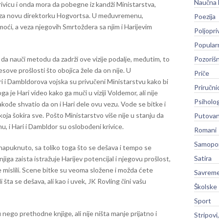
Naučna 
rivicu i onda mora da pobegne iz kandži Ministarstva,
u za novu direktorku Hogvortsa. U međuvremenu,
Poezija
moći, a veza njegovih Smrtoždera sa njim i Harijevim
Poljopri
Popular
da nauči metodu da zadrži ove vizije podalje, međutim, to
Pozoriš
esove prošlosti što obojica žele da on nije. U
Priče
i i Dambldorova vojska su privučeni Ministarstvu kako bi
Priručni
a je Hari video kako ga muči u viziji Voldemor, ali nije
Psiholog
akođe shvatio da on i Hari dele ovu vezu. Vode se bitke i
koja šokira sve. Pošto Ministarstvo više nije u stanju da
Putovan
, i Hari i Dambldor su oslobođeni krivice.
Romani
Samopo
nje napuknuto, sa toliko toga što se dešava i tempo se
Satira
iga zaista istražuje Harijev potencijal i njegovu prošlost,
 mislili. Scene bitke su veoma složene i možda ćete
Savreme
 šta se dešava, ali kao i uvek, JK Rovling čini vašu
Školske
Sport
nego prethodne knjige, ali nije ništa manje prijatno i
Stripovi