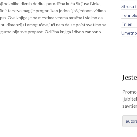
ji nekoliko divnih dodira, porodična kuća Sirijusa Bleka,
Struka i
Ministarstvo magije progoni kao jedno i još jednom vidimo
Tehnolo
pin. Ova knjiga je na mestima veoma mračna i vidimo da
Trileri
jednu dimenziju i omogućavajući nam da se poistovetimo sa
gurno nije sve propast. Odlična knjiga i divno zanosno
Umetnos
Jeste
Promov
ljubite
savrše
autor