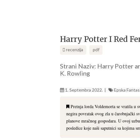
Harry Potter I Red Fe
recenzija
pdf
Strani Naziv: Harry Potter a
K. Rowling
1. Septembra 2022.
Epska Fantas
Pretnja lorda Voldemorta se vratila u 
negira povratak ovog zla u čarobnjački sve
planove mračnog gospodara. U ovoj uzbudl
posledice koje naši saputnici sa kojima s