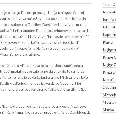
Hrana &
Inspirat
erije o Hariju Poteru prikazuje Harija u njegovoj petoj
vortsa; njegova najteža godina do sada. Kraj je letnjih
Istorija 
i nakon sukoba sa Dadlijem Darslijem i njegovom malom
Istorijsk
dlija i Harija napadne Dementor, primoravajući Harija da
Kapitaln
je brzo optužuje Harija za zločin ‘magije za maloletnike’ i
Klasici
rslijevog suseda, koji je zapravo skvib (veštica ili
osobnosti) i pazio je na Harija sve ove godine da bi
Knjige 
bi kao njegovo saslušanje.
Knjige O
Knjige Z
službenica Ministarstva, koja je uskoro smeštena u
tnosti, međutim, postaje jasno da ona nije tu samo da
Književ
riju teme, ona je tu da špijunira u ime Ministarstva koje
Krimići 
ja, diskreditujući njegovu izjavu da se Vodemort još
Ljubavni
ve njene tvee roze kardigane i slike pahuljastih mačića
Misterij
Mistika 
aju ‘Dambldorovu vojsku’ i sastaju se u prostoriji zahteva
Muzika
benim čarolijama. Tada se ova grupa otkrije da Dambldor, da