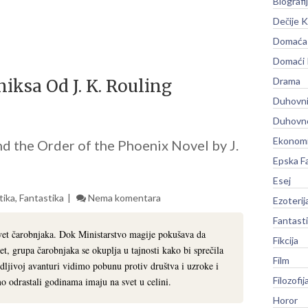
Biografi
Dečije K
Domaća 
Domaći
Drama
niksa Od J. K. Rouling
Duhovni
Duhovno
Ekonomi
nd the Order of the Phoenix Novel by J.
Epska F
Esej
tika
,
Fantastika
Nema komentara
Ezoterij
Fantast
svet čarobnjaka. Dok Ministarstvo magije pokušava da
Fikcija
t, grupa čarobnjaka se okuplja u tajnosti kako bi sprečila
Film
jivoj avanturi vidimo pobunu protiv društva i uzroke i
Filozofij
mo odrastali godinama imaju na svet u celini.
Horor