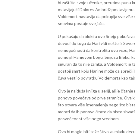
bi zaštitio svoje učenike, preuzima punu k
ostavljajući Dolores Ambridž postavljen
Voldemort nastavlja da prikuplja sve više 
snovima postaje sve jača.
U pokušaju da blokira ovo Snejp pokušava 
dovodi do toga da Hari vidi nešto iz Sever
nemogućnosti da kontrolišu ovu vezu, Har
pomogli Harijevom bogu, Sirijusu Bleku, kog
siguran da to nije zamka. a Voldemort je t
postoji smrt koju Hari ne može da spreči i 
čuva vesti o povratku Voldemorta kao tajnu
Ovo je najduža knjiga u seriji, ali je čita
ponovo povećava od prve stranice. Ova knj
što otvara više iznenađenja nego što biste
morati da ih ponovo čitate da biste shvatili
posvećenost više nego vrednom.
Ovo bi moglo biti teže štivo za mlađu decu 