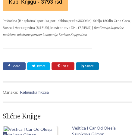
Kupi Knjigu - 3793 rsd
Poštarina (Besplatna isporuka, porudžbina preko 3000din): Srbija 180din Crna Gora,
Bosna i Hercegovina (8,5 EUR), inostranstvo DHL (7,5 EUR) |
Realizacija kupovine
podržana od strane partner kompanije Korisna Knjiga d.o.o
Share
Tweet
Pin it
Share
Oznake:
Religijska fikcija
Slične Knjige
Veštica I Car Od Olesja
Saljnikova Gilmor