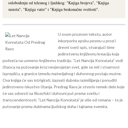
oslobođenju od telesnog i ljudskog: "Knjiga brojeva", "Knjiga
susreta", "Knjiga vatre" i "Knjiga beskonačne svetlosti".
U ovom proznom tekstu, autor
inkorporira epsku pesmu u prozi i
drevni sveti spis, stvarajući time
jedinstvenu književnu kreaciju koja
podseća na usmeno-književnu tradiciju. “Let Nancija Konratata” vodi
čitaoca na putovanje kroz nevjerojatan svet, gde se mit i stvarnost
isprepliću, a granice između materijalnog i duhovnog postaju mutne.
Ova knjiga će vas intrigirati, izazvati duboka razmišljanja i ponuditi
jedinstveno iskustvo čitanja. Predrag Raos je stvorio remek-delo koje
će vas odvesti na filozofski i duhovni put prema svetlu i
transcendentnosti. “Let Nancija Konratata” je više od romana – to je
putovanje prema dubinama ljudskog duha i tajnama svemira.