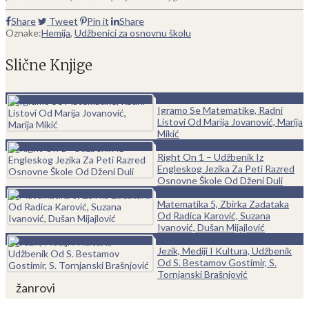
Share
Tweet
Pin it
Share
Oznake:
Hemija
,
Udžbenici za osnovnu školu
Slične Knjige
0
Igramo Se Matematike, Radni
Listovi Od Marija Jovanović, Marija
Mikić
0
Right On 1 – Udžbenik Iz
Engleskog Jezika Za Peti Razred
Osnovne Škole Od Dženi Duli
0
Matematika 5, Zbirka Zadataka
Od Radica Karović, Suzana
Ivanović, Dušan Mijajlović
0
Jezik, Mediji I Kultura, Udžbenik
Od S. Bestamov Gostimir, S.
Tornjanski Brašnjović
žanrovi