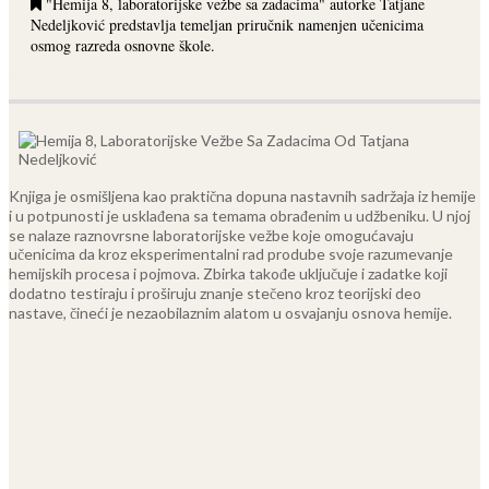
"Hemija 8, laboratorijske vežbe sa zadacima" autorke Tatjane
Nedeljković predstavlja temeljan priručnik namenjen učenicima
osmog razreda osnovne škole.
Knjiga je osmišljena kao praktična dopuna nastavnih sadržaja iz hemije
i u potpunosti je usklađena sa temama obrađenim u udžbeniku. U njoj
se nalaze raznovrsne laboratorijske vežbe koje omogućavaju
učenicima da kroz eksperimentalni rad prodube svoje razumevanje
hemijskih procesa i pojmova. Zbirka takođe uključuje i zadatke koji
dodatno testiraju i proširuju znanje stečeno kroz teorijski deo
nastave, čineći je nezaobilaznim alatom u osvajanju osnova hemije.