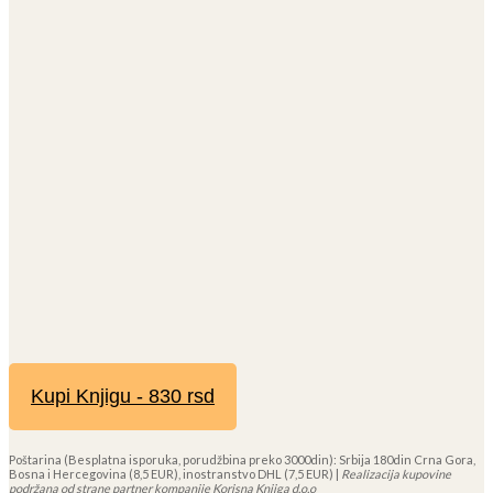
Kupi Knjigu - 830 rsd
Poštarina (Besplatna isporuka, porudžbina preko 3000din): Srbija 180din Crna Gora,
Bosna i Hercegovina (8,5 EUR), inostranstvo DHL (7,5 EUR) |
Realizacija kupovine
podržana od strane partner kompanije Korisna Knjiga d.o.o