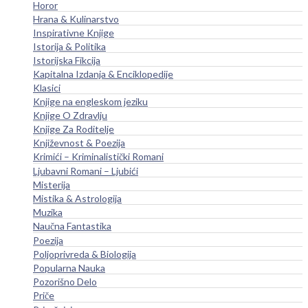
Horor
Hrana & Kulinarstvo
Inspirativne Knjige
Istorija & Politika
Istorijska Fikcija
Kapitalna Izdanja & Enciklopedije
Klasici
Knjige na engleskom jeziku
Knjige O Zdravlju
Knjige Za Roditelje
Književnost & Poezija
Krimići – Kriminalistički Romani
Ljubavni Romani – Ljubići
Misterija
Mistika & Astrologija
Muzika
Naučna Fantastika
Poezija
Poljoprivreda & Biologija
Popularna Nauka
Pozorišno Delo
Priče