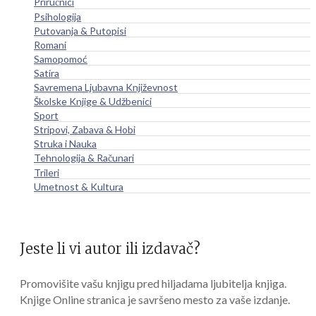
Priručnici
Psihologija
Putovanja & Putopisi
Romani
Samopomoć
Satira
Savremena Ljubavna Književnost
Školske Knjige & Udžbenici
Sport
Stripovi, Zabava & Hobi
Struka i Nauka
Tehnologija & Računari
Trileri
Umetnost & Kultura
Jeste li vi autor ili izdavač?
Promovišite vašu knjigu pred hiljadama ljubitelja knjiga.
Knjige Online stranica je savršeno mesto za vaše izdanje.