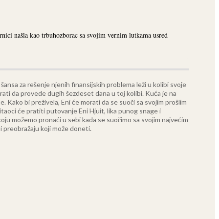
ornici našla kao trbuhozborac sa svojim vernim lutkama usred
nsa za rešenje njenih finansijskih problema leži u kolibi svoje
rati da provede dugih šezdeset dana u toj kolibi.
Kuća je na
. Kako bi preživela, Eni će morati da se suoči sa svojim prošlim
čitaoci će pratiti putovanje Eni Hjuit, lika punog snage i
nazi koju možemo pronaći u sebi kada se suočimo sa svojim najvećim
 i preobražaju koji može doneti.