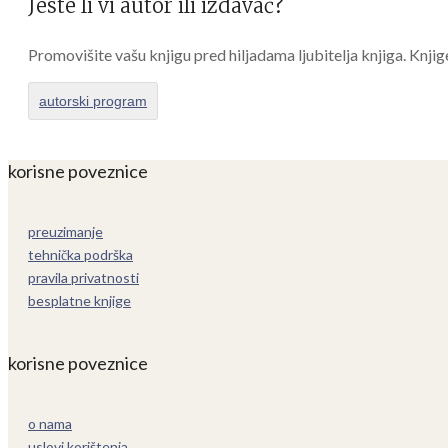
Jeste li vi autor ili izdavač?
Promovišite vašu knjigu pred hiljadama ljubitelja knjiga. Knjig
autorski program
korisne poveznice
preuzimanje
tehnička podrška
pravila privatnosti
besplatne knjige
korisne poveznice
o nama
uslovi korištenja