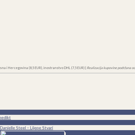
sna i Hercegovina (8,5 EUR), inostranstvo DHL (7,5 EUR) |
Realizacija kupovine podržana od
nedikt
0
Danielle Steel – Lijepe Stvari
0