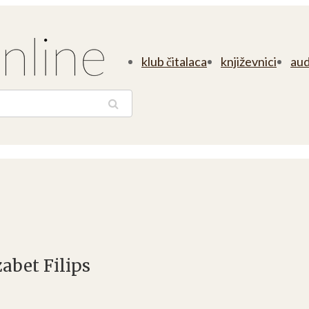
klub čitalaca
književnici
aud
traga
abet Filips