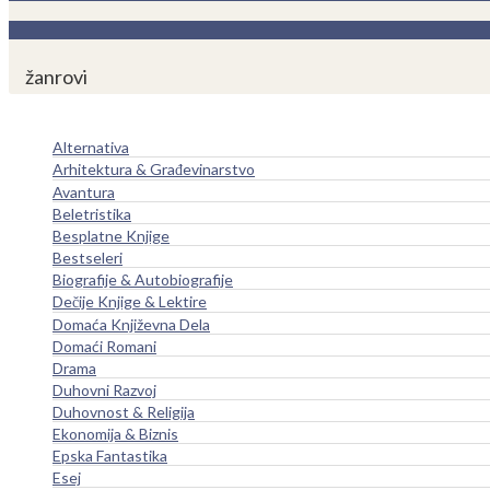
žanrovi
Alternativa
Arhitektura & Građevinarstvo
Avantura
Beletristika
Besplatne Knjige
Bestseleri
Biografije & Autobiografije
Dečije Knjige & Lektire
Domaća Književna Dela
Domaći Romani
Drama
Duhovni Razvoj
Duhovnost & Religija
Ekonomija & Biznis
Epska Fantastika
Esej