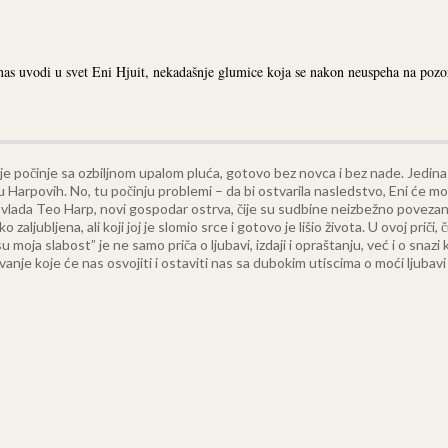
 nas uvodi u svet Eni Hjuit, nekadašnje glumice koja se nakon neuspeha na poz
 počinje sa ozbiljnom upalom pluća, gotovo bez novca i bez nade. Jedina ša
 Harpovih. No, tu počinju problemi – da bi ostvarila nasledstvo, Eni će mo
m vlada Teo Harp, novi gospodar ostrva, čije su sudbine neizbežno povezane
ubljena, ali koji joj je slomio srce i gotovo je lišio života.
U ovoj priči, 
 su moja slabost” je ne samo priča o ljubavi, izdaji i opraštanju, već i o s
nje koje će nas osvojiti i ostaviti nas sa dubokim utiscima o moći ljubavi