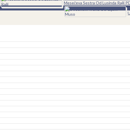
Mesečeva Sestra Od Lusinda Rajli P
0
U