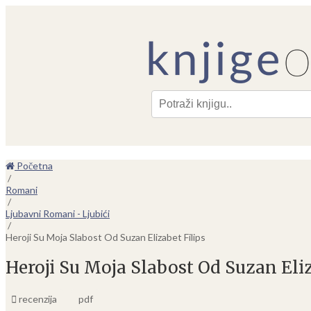
Pre
Početna
/
Romani
/
Ljubavni Romani - Ljubići
/
Heroji Su Moja Slabost Od Suzan Elizabet Filips
Heroji Su Moja Slabost Od Suzan Eliz
recenzija
pdf