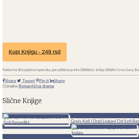
Kupi Knjigu - 249 rsd
Poštarina (Besplatna isporuka, porudžbina preko 3000din): Srbija 180din Crna Gora, Bo
Share
Tweet
Pin it
Share
Oznake:
Romantična drama
Slične Knjige
0
Grejs Keli I Draž Ljubavi Od Sofi Be