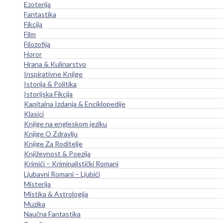
Ezoterija
Fantastika
Fikcija
Film
Filozofija
Horor
Hrana & Kulinarstvo
Inspirativne Knjige
Istorija & Politika
Istorijska Fikcija
Kapitalna Izdanja & Enciklopedije
Klasici
Knjige na engleskom jeziku
Knjige O Zdravlju
Knjige Za Roditelje
Književnost & Poezija
Krimići – Kriminalistički Romani
Ljubavni Romani – Ljubići
Misterija
Mistika & Astrologija
Muzika
Naučna Fantastika