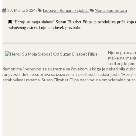
27. Marta 2024.
Ljubavni Romani - Ljubići
Nema komentara
"Heroji su moja slabost" Suzan Elizabet Filips je neodoljiva priča koja
zabačenog ostrva koje je oduvek prezirala.
Njeno putovanje
majke na imanju
teritoriji kojo
demonima i ponovno se susretne sa čovekom u koga je nekad bila duboko zalj
ranjivosti, dok se suočava sa izazovima iz prošlosti i sadašnjosti. “Heroji
strahovima i ranama. Suzan Elizabet Filips nas vodi na emocionalno putova