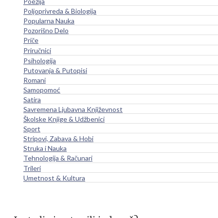
Poezija
Poljoprivreda & Biologija
Popularna Nauka
Pozorišno Delo
Priče
Priručnici
Psihologija
Putovanja & Putopisi
Romani
Samopomoć
Satira
Savremena Ljubavna Književnost
Školske Knjige & Udžbenici
Sport
Stripovi, Zabava & Hobi
Struka i Nauka
Tehnologija & Računari
Trileri
Umetnost & Kultura