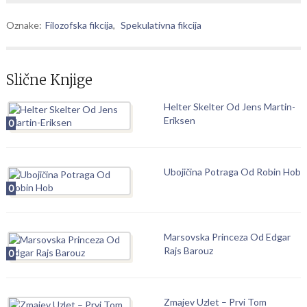
Oznake:
Filozofska fikcija
,
Spekulativna fikcija
Slične Knjige
Helter Skelter Od Jens Martin-
Eriksen
0
Ubojičina Potraga Od Robin Hob
0
Marsovska Princeza Od Edgar
Rajs Barouz
0
Zmajev Uzlet – Prvi Tom