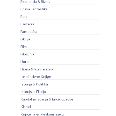
Ekonomija & Biznis
Epska Fantastika
Esej
Ezoterija
Fantastika
Fikcija
Film
Filozofija
Horor
Hrana & Kulinarstvo
Inspirativne Knjige
Istorija & Politika
Istorijska Fikcija
Kapitalna Izdanja & Enciklopedije
Klasici
Knjige na engleskom jeziku