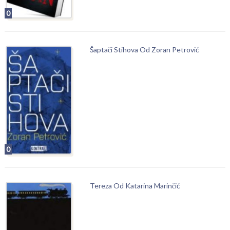
0
Šaptači Stihova Od Zoran Petrović
0
Tereza Od Katarina Marinčić