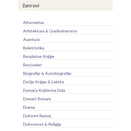
žanrovi
Alternativa
Arhitektura & Građevinarstvo
Avantura
Beletristika
Besplatne Knjige
Bestseleri
Biografije & Autobiografije
Dečije Knjige & Lektire
Domaća Književna Dela
Domaći Romani
Drama
Duhovni Razvoj
Duhovnost & Religija