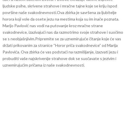
ljudske psihe, skrivene strahove i mračne tajne koje se kriju ispod
površine naše svakodnevnosti.
Ova zbirka je savršena za ljubitelje
horora koji vole da osete jezu na mestima koja su im inače poznata.
Marijo Pavlović nas vodi na putovanje kroz mračne strane
svakodnevice, izazivajući nas da razmotrimo svoje strahove i suočimo
se s neobjašnjivim.
Pripremite se za uznemirujuće čitanje koje će vas
držati prikovanim za stranice “Horor priča svakodnevice” od Marija
Pavlovića. Ova zbirka će vas podstaći na razmišljanje, izazvati jezu i
probuditi vaše najskrivenije strahove dok se suočavate s jezivim i
uznemirujućim pričama iz naše svakodnevnosti.