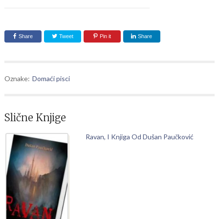
Share
Tweet
Pin it
Share
Oznake:
Domaći pisci
Slične Knjige
Ravan, I Knjiga Od Dušan Paučković