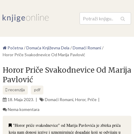
Pretraga
Početna
/
Domaća Književna Dela
/
Domaći Romani
/
Horor Priče Svakodnevice Od Marija Pavlović
Horor Priče Svakodnevice Od Marija
Pavlović
recenzija
pdf
18. Maja 2023.
Domaći Romani
,
Horor
,
Priče
Nema komentara
"Horor priče svakodnevice" od Marija Pavlovića je zbirka priča
koja nam donosi jezive i uznemirujuće događaje koji se odvijaju u