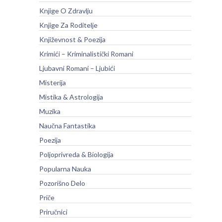
Knjige O Zdravlju
Knjige Za Roditelje
Književnost & Poezija
Krimići – Kriminalistički Romani
Ljubavni Romani – Ljubići
Misterija
Mistika & Astrologija
Muzika
Naučna Fantastika
Poezija
Poljoprivreda & Biologija
Popularna Nauka
Pozorišno Delo
Priče
Priručnici