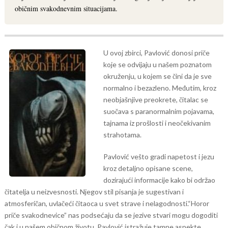
običnim svakodnevnim situacijama.
U ovoj zbirci, Pavlović donosi priče
koje se odvijaju u našem poznatom
okruženju, u kojem se čini da je sve
normalno i bezazleno. Međutim, kroz
neobjašnjive preokrete, čitalac se
suočava s paranormalnim pojavama,
tajnama iz prošlosti i neočekivanim
strahotama.
Pavlović vešto gradi napetost i jezu
kroz detaljno opisane scene,
dozirajući informacije kako bi održao
čitatelja u neizvesnosti. Njegov stil pisanja je sugestivan i
atmosferičan, uvlačeći čitaoca u svet strave i nelagodnosti.
“Horor
priče svakodnevice” nas podsećaju da se jezive stvari mogu dogoditi
čak i u našem običnom životu. Pavlović istražuje tamne aspekte