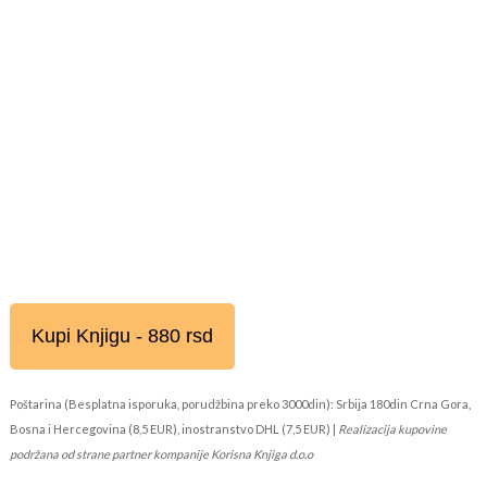
Kupi Knjigu - 880 rsd
Poštarina (Besplatna isporuka, porudžbina preko 3000din): Srbija 180din Crna Gora,
Bosna i Hercegovina (8,5 EUR), inostranstvo DHL (7,5 EUR) |
Realizacija kupovine
podržana od strane partner kompanije Korisna Knjiga d.o.o