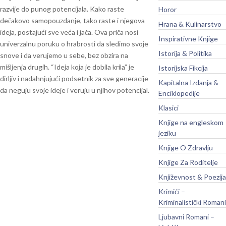
razvije do punog potencijala. Kako raste
Horor
dečakovo samopouzdanje, tako raste i njegova
Hrana & Kulinarstvo
ideja, postajući sve veća i jača.
Ova priča nosi
Inspirativne Knjige
univerzalnu poruku o hrabrosti da sledimo svoje
Istorija & Politika
snove i da verujemo u sebe, bez obzira na
mišljenja drugih. “Ideja koja je dobila krila” je
Istorijska Fikcija
dirljiv i nadahnjujući podsetnik za sve generacije
Kapitalna Izdanja &
da neguju svoje ideje i veruju u njihov potencijal.
Enciklopedije
Klasici
Knjige na engleskom
jeziku
Knjige O Zdravlju
Knjige Za Roditelje
Književnost & Poezija
Krimići –
Kriminalistički Romani
Ljubavni Romani –