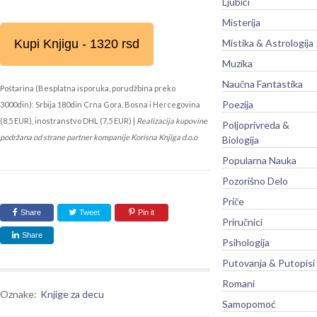
Ljubići
Misterija
Kupi Knjigu - 1320 rsd
Mistika & Astrologija
Muzika
Naučna Fantastika
Poštarina (Besplatna isporuka, porudžbina preko
Poezija
3000din): Srbija 180din Crna Gora, Bosna i Hercegovina
(8,5 EUR), inostranstvo DHL (7,5 EUR) |
Realizacija kupovine
Poljoprivreda &
podržana od strane partner kompanije Korisna Knjiga d.o.o
Biologija
Popularna Nauka
Pozorišno Delo
Priče
Share
Tweet
Pin it
Priručnici
Share
Psihologija
Putovanja & Putopisi
Romani
Oznake:
Knjige za decu
Samopomoć