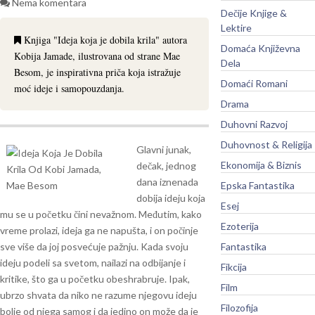
Nema komentara
Dečije Knjige &
Lektire
Knjiga "Ideja koja je dobila krila" autora
Domaća Književna
Kobija Jamade, ilustrovana od strane Mae
Dela
Besom, je inspirativna priča koja istražuje
Domaći Romani
moć ideje i samopouzdanja.
Drama
Duhovni Razvoj
Duhovnost & Religija
Glavni junak,
Ekonomija & Biznis
dečak, jednog
dana iznenada
Epska Fantastika
dobija ideju koja
Esej
mu se u početku čini nevažnom. Međutim, kako
Ezoterija
vreme prolazi, ideja ga ne napušta, i on počinje
sve više da joj posvećuje pažnju.
Kada svoju
Fantastika
ideju podeli sa svetom, nailazi na odbijanje i
Fikcija
kritike, što ga u početku obeshrabruje. Ipak,
Film
ubrzo shvata da niko ne razume njegovu ideju
Filozofija
bolje od njega samog i da jedino on može da je