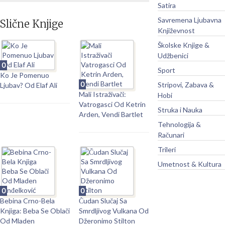
Satira
Savremena Ljubavna
Slične Knjige
Književnost
Školske Knjige &
Udžbenici
0
Sport
Ko Je Pomenuo
0
Stripovi, Zabava &
Ljubav? Od Elaf Ali
Mali Istraživači:
Hobi
Vatrogasci Od Ketrin
Struka i Nauka
Arden, Vendi Bartlet
Tehnologija &
Računari
Trileri
Umetnost & Kultura
0
0
Bebina Crno-Bela
Čudan Slučaj Sa
Knjiga: Beba Se Oblači
Smrdljivog Vulkana Od
Od Mladen
Džeronimo Stilton