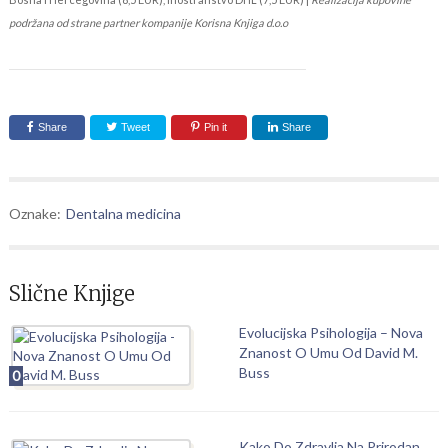
podržana od strane partner kompanije Korisna Knjiga d.o.o
Share
Tweet
Pin it
Share
Oznake:
Dentalna medicina
Slične Knjige
Evolucijska Psihologija – Nova
Znanost O Umu Od David M.
Buss
0
Kako Do Zdravlja Na Prirodan