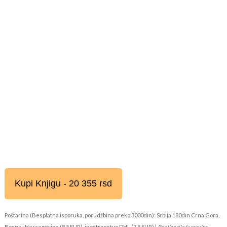
Kupi Knjigu - 20 355 rsd
Poštarina (Besplatna isporuka, porudžbina preko 3000din): Srbija 180din Crna Gora,
Bosna i Hercegovina (8,5 EUR), inostranstvo DHL (7,5 EUR) |
Realizacija kupovine