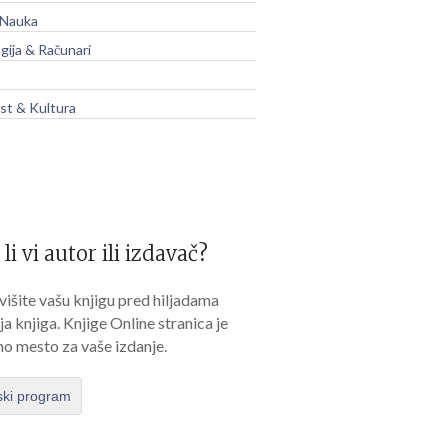
 Nauka
gija & Računari
t & Kultura
 li vi autor ili izdavač?
išite vašu knjigu pred hiljadama
lja knjiga. Knjige Online stranica je
no mesto za vaše izdanje.
ski program