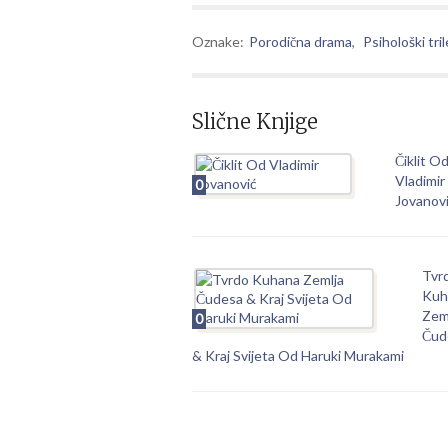
Oznake:
Porodična drama
,
Psihološki tril
Slične Knjige
Čiklit O
Vladimir
0
Jovanov
Tvr
Kuh
Zem
0
Čud
& Kraj Svijeta Od Haruki Murakami