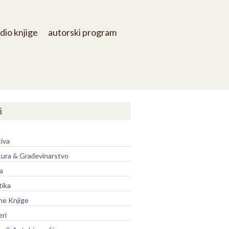
dio knjige
autorski program
i
iva
tura & Građevinarstvo
a
tika
ne Knjige
eri