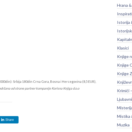
Hrana &
Inspirat
Istorija 
Istorijsk
Kapitaln
Klasici
Knjige 
Knjige O
Knjige Z
000din): Srbija 180din Crna Gora, Bosna i Hercegovina (8,5 EUR),
Književ
održana od strane partner kompanije Korisna Knjiga d.o.o
Krimići 
Ljubavni
Misterij
Mistika 
Share
Muzika