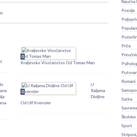
Naučna 
Poezija
er
Poljopri
Popular
Pozoriš
Priče
d
Priručni
0
ić
Kraljevsko Visočanstvo Od Tomas Man
Psiholog
Putovan
Romani
do
U
Samopo
ana
Raljama
0
lja
Divljine
Satira
esa
Od Ulf Kvensler
Savreme
Školske
Sport
Stripovi