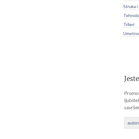
Struka i
Tehnolo
Trileri
Umetnos
Jeste
Promov
ljubite
savrše
autor