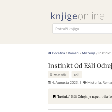
Pretr
Početna
/
Romani
/
Misterija
/
Instinkt
Instinkt Od Ešli Odre
recenzija
pdf
4. Augusta 2023.
Misterija
,
Roma
"Instinkt" Ešli Odrejn je napeti triler 