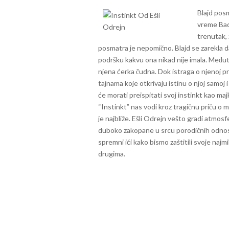
Blajd pos
vreme Bad
trenutak, 
posmatra je nepomično. Blajd se zarekla da 
podršku kakvu ona nikad nije imala. Međut
njena ćerka čudna.
Dok istraga o njenoj pr
tajnama koje otkrivaju istinu o njoj samoj 
će morati preispitati svoj instinkt kao maj
“Instinkt” nas vodi kroz tragičnu priču o ma
je najbliže. Ešli Odrejn vešto gradi atmosf
duboko zakopane u srcu porodičnih odnosa.
spremni ići kako bismo zaštitili svoje najmi
drugima.