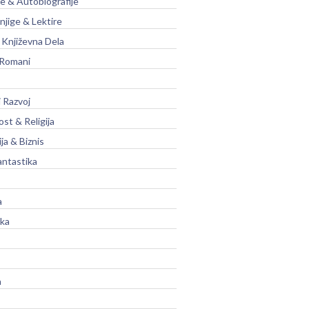
je & Autobiografije
njige & Lektire
Književna Dela
 Romani
 Razvoj
st & Religija
ja & Biznis
antastika
a
ika
a