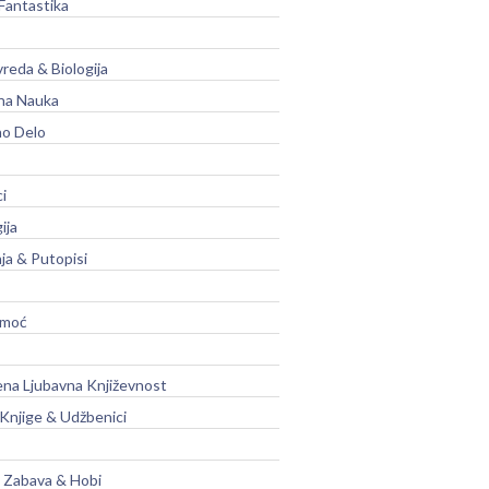
Fantastika
vreda & Biologija
na Nauka
no Delo
ci
ija
ja & Putopisi
moć
na Ljubavna Književnost
 Knjige & Udžbenici
, Zabava & Hobi