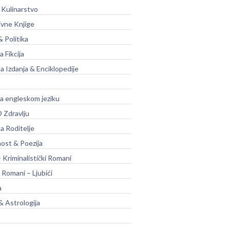
 Kulinarstvo
ivne Knjige
& Politika
a Fikcija
a Izdanja & Enciklopedije
na engleskom jeziku
 Zdravlju
a Roditelje
nost & Poezija
– Kriminalistički Romani
 Romani – Ljubići
a
& Astrologija