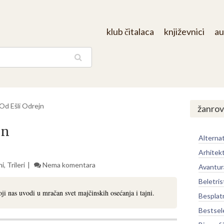
klub čitalaca
književnici
au
aga
 Od Ešli Odrejn
žanrov
jn
Alternat
Arhitek
ni
,
Trileri
Nema komentara
Avantur
Beletris
koji nas uvodi u mračan svet majčinskih osećanja i tajni.
Besplat
Bestsel