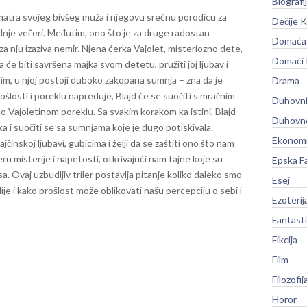
Biografi
matra svojeg bivšeg muža i njegovu srećnu porodicu za
Dečije K
nje večeri. Međutim, ono što je za druge radostan
Domaća 
za nju izaziva nemir. Njena ćerka Vajolet, misteriozno dete,
Domaći
će biti savršena majka svom detetu, pružiti joj ljubav i
im, u njoj postoji duboko zakopana sumnja – zna da je
Drama
ošlosti i poreklu napreduje, Blajd će se suočiti s mračnim
Duhovni
i o Vajoletinom poreklu. Sa svakim korakom ka istini, Blajd
Duhovno
ka i suočiti se sa sumnjama koje je dugo potiskivala.
Ekonomi
jčinskoj ljubavi, gubicima i želji da se zaštiti ono što nam
eru misterije i napetosti, otkrivajući nam tajne koje su
Epska F
 Ovaj uzbudljiv triler postavlja pitanje koliko daleko smo
Esej
lije i kako prošlost može oblikovati našu percepciju o sebi i
Ezoterij
Fantast
Fikcija
Film
Filozofij
Horor