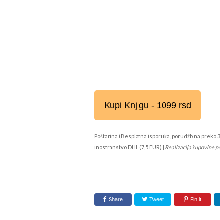
Kupi Knjigu - 1099 rsd
Poštarina (Besplatna isporuka, porudžbina preko 3
inostranstvo DHL (7,5 EUR) |
Realizacija kupovine p
Share
Tweet
Pin it