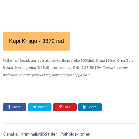
Kupi Knjigu - 3872 rsd
Poštarina (Besplatna isporuka, porudžbina preko 3000din): Srbija 180din Crna Gora,
Bosna i Hercegovina (8,5 EUR), inostranstvo DHL (7,5 EUR) |
Realizacija kupovine
podržana od strane partner kompanije Korisna Knjiga d.o.o
Share
Tweet
Pin it
Share
Oznake:
Kriminalistički triler
,
Psihološki triler