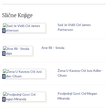
Slične Knjige
Sad Je Vidiš Od James
Patterson
0
Ane Ril – Smola
0
Žena U Kavezu Od Jusi Adler-
Olsen
0
Posljednji Gost Od Megan
Miranda
0