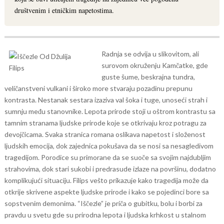
društvenim i etničkim napetostima.
Radnja se odvija u slikovitom, ali
surovom okruženju Kamčatke, gde
guste šume, beskrajna tundra,
veličanstveni vulkani i široko more stvaraju pozadinu prepunu
kontrasta. Nestanak sestara izaziva val šoka i tuge, unoseći strah i
sumnju među stanovnike. Lepota prirode stoji u oštrom kontrastu sa
tamnim stranama ljudske prirode koje se otkrivaju kroz potragu za
devojčicama.
Svaka stranica romana oslikava napetost i složenost
ljudskih emocija, dok zajednica pokušava da se nosi sa nesagledivom
tragedijom. Porodice su primorane da se suoče sa svojim najdubljim
strahovima, dok stari sukobi i predrasude izlaze na površinu, dodatno
komplikujući situaciju. Filips vešto prikazuje kako tragedija može da
otkrije skrivene aspekte ljudske prirode i kako se pojedinci bore sa
sopstvenim demonima.
“Iščezle” je priča o gubitku, bolu i borbi za
pravdu u svetu gde su prirodna lepota i ljudska krhkost u stalnom