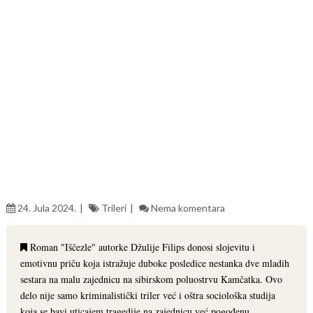
24. Jula 2024.
Trileri
Nema komentara
Roman "Iščezle" autorke Džulije Filips donosi slojevitu i
emotivnu priču koja istražuje duboke posledice nestanka dve mladih
sestara na malu zajednicu na sibirskom poluostrvu Kamčatka. Ovo
delo nije samo kriminalistički triler već i oštra sociološka studija
koja se bavi uticajem tragedije na zajednicu već pogođenu