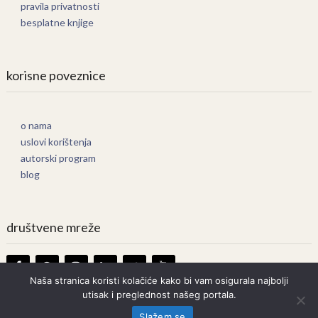
pravila privatnosti
besplatne knjige
korisne poveznice
o nama
uslovi korištenja
autorski program
blog
društvene mreže
Naša stranica koristi kolačiće kako bi vam osigurala najbolji
utisak i preglednost našeg portala.
Knjige Online
Copyright © 2026.
Slažem se