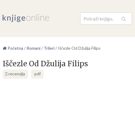
Pretraga
Početna
/
Romani
/
Trileri
/
Iščezle Od Džulija Filips
Iščezle Od Džulija Filips
recenzija
pdf