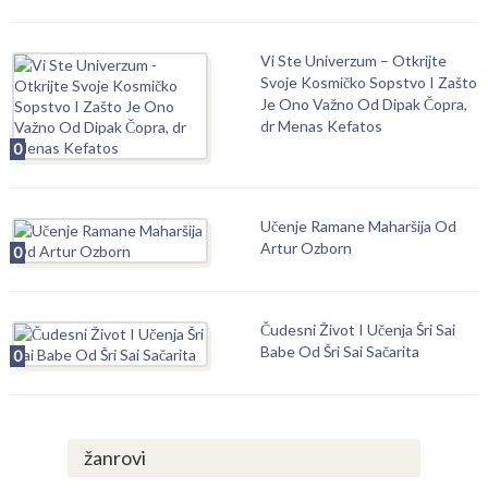
Vi Ste Univerzum – Otkrijte
Svoje Kosmičko Sopstvo I Zašto
Je Ono Važno Od Dipak Čopra,
dr Menas Kefatos
0
Učenje Ramane Maharšija Od
Artur Ozborn
0
Čudesni Život I Učenja Šri Sai
Babe Od Šri Sai Sačarita
0
žanrovi