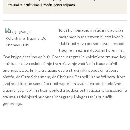
traumi u društvima i među generacijama.
Kroz kombinaciju mističnih tradicija i
savremenih znanstvenih istraživanja,
Hübl nudi novu perspektivu o prirodi
traume i njezinim dubokim korenima.
Ova knjiga detaljno opisuje Proces integracije kolektivne traume, koji
služi kao alat za oslobađanje i razrešavanje zadržanih traumatičnih
energija. Uz to, knjiga uključuje eseje stručnjaka poput dr. Gabora
Matéa, dr. Otta Scharmera, dr. Christine Bethell i Kena Wilbera. Kroz
svoj rad, Hübl ne samo što nudi napredan uvid u prirodu kolektivne
traume, već i optimističan pogled u budućnost, ističući kako isceljenje
traume sadašnjosti pridonosi integraciji i blagostanju budućih
generacija.