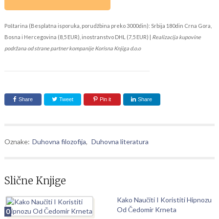
Poštarina (Besplatna isporuka, porudžbina preko 3000din): Srbija 180din Crna Gora,
Bosna i Hercegovina (8,5 EUR), inostranstvo DHL (7,5 EUR) |
Realizacija kupovine
podržana od strane partner kompanije Korisna Knjiga d.o.o
Share
Tweet
Pin it
Share
Oznake:
Duhovna filozofija
,
Duhovna literatura
Slične Knjige
Kako Naučiti I Koristiti Hipnozu
Od Čedomir Krneta
0