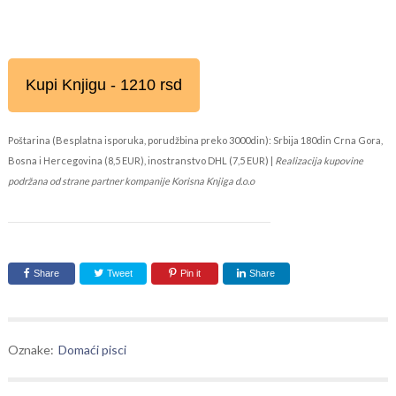
Kupi Knjigu - 1210 rsd
Poštarina (Besplatna isporuka, porudžbina preko 3000din): Srbija 180din Crna Gora,
Bosna i Hercegovina (8,5 EUR), inostranstvo DHL (7,5 EUR) |
Realizacija kupovine
podržana od strane partner kompanije Korisna Knjiga d.o.o
Share
Tweet
Pin it
Share
Oznake:
Domaći pisci