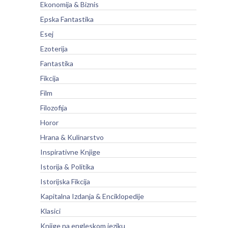
Ekonomija & Biznis
Epska Fantastika
Esej
Ezoterija
Fantastika
Fikcija
Film
Filozofija
Horor
Hrana & Kulinarstvo
Inspirativne Knjige
Istorija & Politika
Istorijska Fikcija
Kapitalna Izdanja & Enciklopedije
Klasici
Knjige na engleskom jeziku