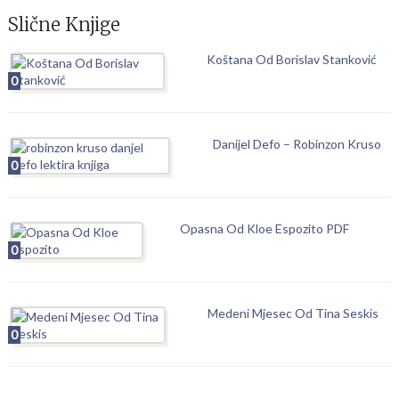
Slične Knjige
Koštana Od Borislav Stanković
0
Danijel Defo – Robinzon Kruso
0
Opasna Od Kloe Espozito PDF
0
Medeni Mjesec Od Tina Seskis
0