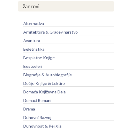
žanrovi
Alternativa
Arhitektura & Građevinarstvo
Avantura
Beletristika
Besplatne Knjige
Bestseleri
Biografije & Autobiografije
Dečije Knjige & Lektire
Domaća Književna Dela
Domaći Romani
Drama
Duhovni Razvoj
Duhovnost & Religija