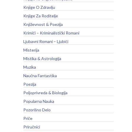
Knjige O Zdravlju
Knjige Za Roditelje
Književnost & Poezija
Krimići – Kriminalistički Romani
Ljubavni Romani – Ljubići
Misterija
Mistika & Astrologija
Muzika
Naučna Fantastika
Poezija
Poljoprivreda & Biologija
Popularna Nauka
Pozorišno Delo
Priče
Priručnici