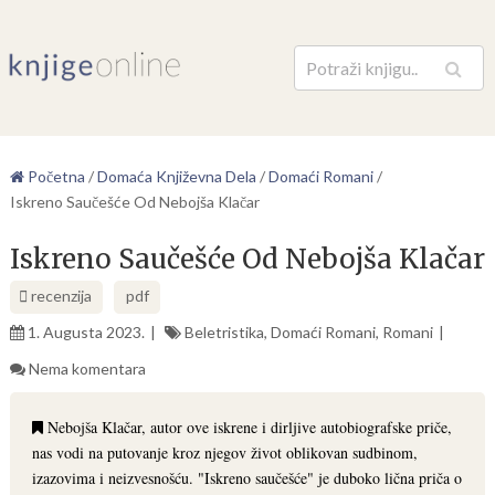
Pretraga
Početna
/
Domaća Književna Dela
/
Domaći Romani
/
Iskreno Saučešće Od Nebojša Klačar
Iskreno Saučešće Od Nebojša Klačar
recenzija
pdf
1. Augusta 2023.
Beletristika
,
Domaći Romani
,
Romani
Nema komentara
Nebojša Klačar, autor ove iskrene i dirljive autobiografske priče,
nas vodi na putovanje kroz njegov život oblikovan sudbinom,
izazovima i neizvesnošću. "Iskreno saučešće" je duboko lična priča o