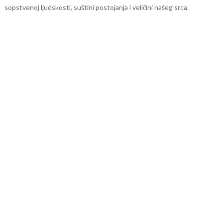
sopstvenoj ljudskosti, suštini postojanja i veličini našeg srca.