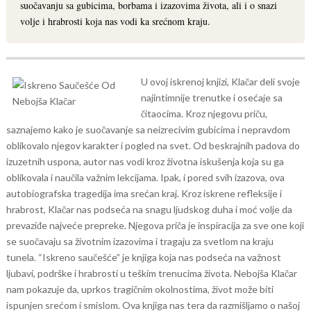
suočavanju sa gubicima, borbama i izazovima života, ali i o snazi
volje i hrabrosti koja nas vodi ka srećnom kraju.
U ovoj iskrenoj knjizi, Klačar deli svoje
najintimnije trenutke i osećaje sa
čitaocima. Kroz njegovu priču,
saznajemo kako je suočavanje sa neizrecivim gubicima i nepravdom
oblikovalo njegov karakter i pogled na svet. Od beskrajnih padova do
izuzetnih uspona, autor nas vodi kroz životna iskušenja koja su ga
oblikovala i naučila važnim lekcijama.
Ipak, i pored svih izazova, ova
autobiografska tragedija ima srećan kraj. Kroz iskrene refleksije i
hrabrost, Klačar nas podseća na snagu ljudskog duha i moć volje da
prevaziđe najveće prepreke. Njegova priča je inspiracija za sve one koji
se suočavaju sa životnim izazovima i tragaju za svetlom na kraju
tunela.
“Iskreno saučešće” je knjiga koja nas podseća na važnost
ljubavi, podrške i hrabrosti u teškim trenucima života. Nebojša Klačar
nam pokazuje da, uprkos tragičnim okolnostima, život može biti
ispunjen srećom i smislom. Ova knjiga nas tera da razmišljamo o našoj