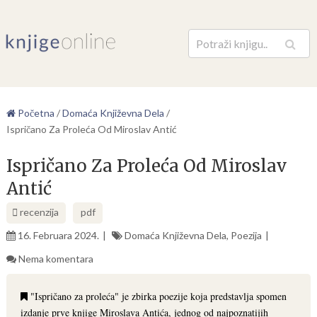
Pretraga
Početna
/
Domaća Književna Dela
/
Ispričano Za Proleća Od Miroslav Antić
Ispričano Za Proleća Od Miroslav
Antić
recenzija
pdf
16. Februara 2024.
Domaća Književna Dela
,
Poezija
Nema komentara
"Ispričano za proleća" je zbirka poezije koja predstavlja spomen
izdanje prve knjige Miroslava Antića, jednog od najpoznatijih