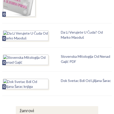
0
Da Li Verujete U Čuda? Od
Marko Maoduš
0
Slovenska Mitologija Od Nenad
Gajić PDF
0
Dok Svetac Bdi Od Ljiljana Šarac
0
žanrovi