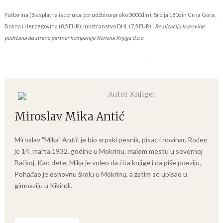
Poštarina (Besplatna isporuka, porudžbina preko 3000din): Srbija 180din Crna Gora,
Bosna i Hercegovina (8,5 EUR), inostranstvo DHL (7,5 EUR) |
Realizacija kupovine
podržana od strane partner kompanije Korisna Knjiga d.o.o
Autor Knjige:
Miroslav Mika Antić
Miroslav "Mika" Antić je bio srpski pesnik, pisac i novinar. Rođen
je 14. marta 1932. godine u Mokrinu, malom mestu u severnoj
Bačkoj. Kao dete, Mika je voleo da čita knjige i da piše poeziju.
Pohađao je osnovnu školu u Mokrinu, a zatim se upisao u
gimnaziju u Kikindi.