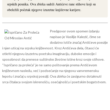
srpskih pesnika. Ova zbirka sadrži Antićeve rane stihove koji su
obeležili početak njegove izuzetne književne karijere.
Predgovor ovom spomen izdanju
napisao je Vasilije Kalezić, čime se
dodatno ističe značaj Antićeve poezije
i njen uticaj na srpsku književnost. Kroz Antićeva dela, čitaoci će
otkriti njegovu izuzetnu poetsku imaginaciju, duboke emocije i
sposobnost da prenese suštinske životne istine kroz svoje stihove.
“Ispričano za proleća” je ne samo poštovanje prema Antićevom
književnom nasleđu, već i podsećanje na njegovu vanvremensku
lepotu i značaj u srpskoj poeziji. Ova zbirka će zasigurno dotaknuti
srca čitalaca svojom iskrenošću, osećajnošću i poetskim bogatstvom.