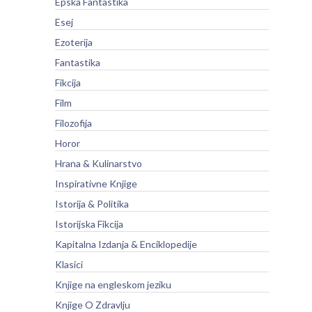
Epska Fantastika
Esej
Ezoterija
Fantastika
Fikcija
Film
Filozofija
Horor
Hrana & Kulinarstvo
Inspirativne Knjige
Istorija & Politika
Istorijska Fikcija
Kapitalna Izdanja & Enciklopedije
Klasici
Knjige na engleskom jeziku
Knjige O Zdravlju