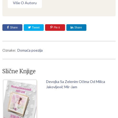
Više O Autoru
Share
Tweet
Pin it
Share
Oznake:
Domaća poezija
Slične Knjige
Devojka Sa Zelenim Očima Od Milica
Jakovljević Mir-Jam