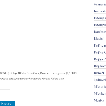
Hrana &
Inspirat
Istorija 
Istorijsk
Kapitaln
Klasici
Knjige 
Knjige O
Knjige Z
Književ
Krimići 
000din): Srbija 180din Crna Gora, Bosna i Hercegovina (8,5 EUR),
održana od strane partner kompanije Korisna Knjiga d.o.o
Ljubavni
Misterij
Mistika 
Muzika
Share