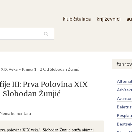
klub čitalaca
književnici
au
aga
žanrov
ina XIX Veka – Knjiga 1 I 2 Od Slobodan Žunjić
Alternat
fije III: Prva Polovina XIX
Arhitek
d Slobodan Žunjić
Avantur
Beletris
Nema komentara
Besplat
Bestsel
I: prva polovina XIX veka", Slobodan Žunjić pruža obimni