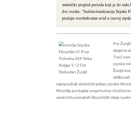
sintetički pregled perioda koji je do sada
dve sveske: "Institucionalizacija Srpske F
pružaju sveobuhvatan uvid u razvoj srpske
Pre Žunjić
njegova an
Treći tom 
srpske mis
Žunjićeva 
oblikovali
najopsežniji sintetički prikaz srpske filoz
filozofija postajala sveprisutna i instituci
vaninstitucionalnih filozofskih ideja i pokr