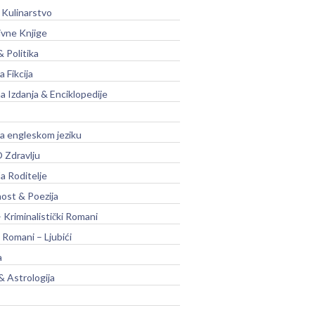
 Kulinarstvo
ivne Knjige
& Politika
a Fikcija
a Izdanja & Enciklopedije
na engleskom jeziku
 Zdravlju
a Roditelje
nost & Poezija
– Kriminalistički Romani
 Romani – Ljubići
a
& Astrologija