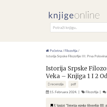
Pretr
Početna
/
Filozofija
/
Istorija Srpske Filozofije III: Prva Polov
Istorija Srpske Filozo
Veka – Knjiga 1 I 2 O
recenzija
pdf
15. Februara 2024.
Filozofija
U knjizi "Istorija srpske filozofije II