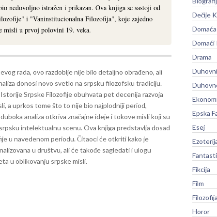
Biografi
 bio nedovoljno istražen i prikazan. Ova knjiga se sastoji od
Dečije K
ilozofije" i "Vaninstitucionalna Filozofija", koje zajedno
Domaća 
 misli u prvoj polovini 19. veka.
Domaći
Drama
Duhovni
evog rada, ovo razdoblje nije bilo detaljno obrađeno, ali
aliza donosi novo svetlo na srpsku filozofsku tradiciju.
Duhovno
Istorije Srpske Filozofije obuhvata pet decenija razvoja
Ekonomi
li, a uprkos tome što to nije bio najplodniji period,
Epska F
duboka analiza otkriva značajne ideje i tokove misli koji su
Esej
 srpsku intelektualnu scenu.
Ova knjiga predstavlja dosad
ofije u navedenom periodu. Čitaoci će otkriti kako je
Ezoterij
onalizovana u društvu, ali će takođe sagledati i ulogu
Fantast
eta u oblikovanju srpske misli.
Fikcija
Film
Filozofij
Horor