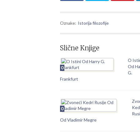
Oznake:
Istorija filozofije
Slične Knjige
O Isti
Od Ha
0
G.
Frankfurt
Zvo
Ked
0
Rusi
Od Vladimir Megre