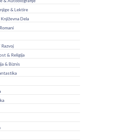
je & Autobiografije
njige & Lektire
Književna Dela
 Romani
 Razvoj
st & Religija
ja & Biznis
antastika
a
ika
a