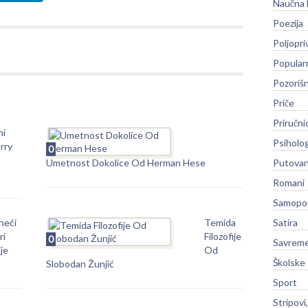
Naučna 
Poezija
Poljopri
Popular
Pozoriš
Priče
Priručni
ni
Psiholog
rry
0
Umetnost Dokolice Od Herman Hese
Putovan
Romani
Samopo
neći
Temida
Satira
ri
Filozofije
0
Savreme
je
Od
Školske
Slobodan Žunjić
Sport
Stripovi