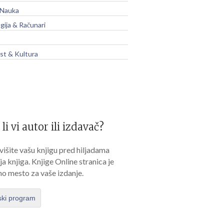
 Nauka
gija & Računari
t & Kultura
 li vi autor ili izdavač?
išite vašu knjigu pred hiljadama
lja knjiga. Knjige Online stranica je
no mesto za vaše izdanje.
ski program