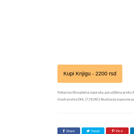
Kupi Knjigu - 2200 rsd
Poštarina (Besplatna isporuka, porudžbina preko 3
inostranstvo DHL (7,5 EUR) |
Realizacija kupovine p
Share
Tweet
Pin it