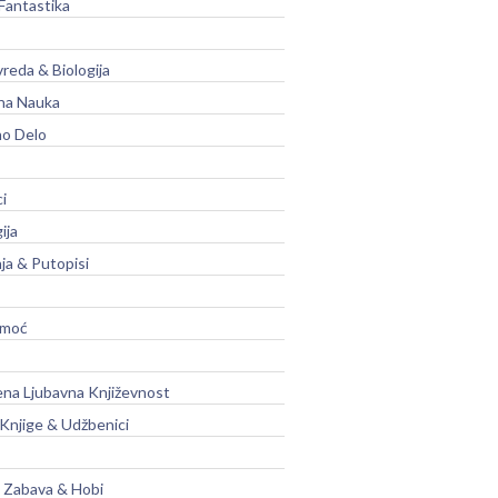
Fantastika
vreda & Biologija
na Nauka
no Delo
ci
ija
ja & Putopisi
moć
na Ljubavna Književnost
 Knjige & Udžbenici
, Zabava & Hobi