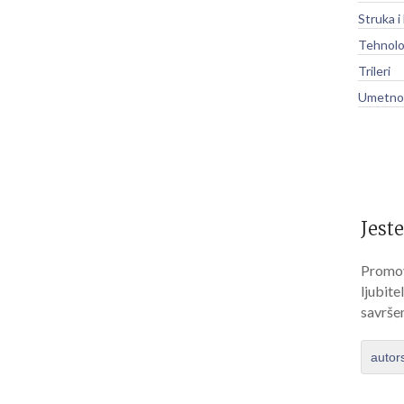
Struka i
Tehnolo
Trileri
Umetnos
Jeste
Promov
ljubite
savrše
autor