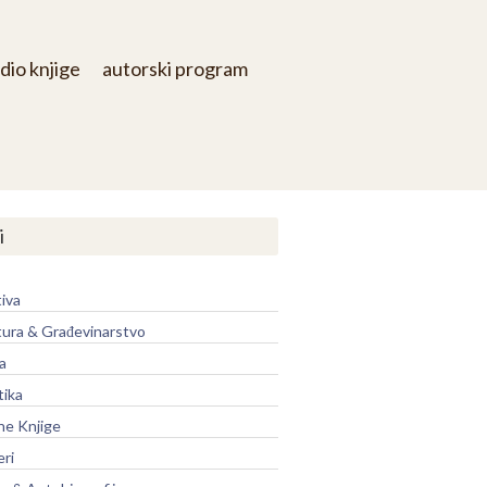
dio knjige
autorski program
i
iva
tura & Građevinarstvo
a
tika
ne Knjige
eri