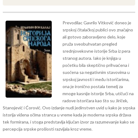
Prevodilac Gavrilo Vitković doneo je
srpskoj čitalačkoj publici ovo značajno
ali gotovo zaboravljeno delo, koje
pruža sveobuhvatan pregled
srednjovekovne istorije Srba iz pera
stranog autora. Iako je knjiga u
početku bila skeptično prihvaćena i
suočena sa negativnim stavovima u
srpskoj javnosti i među istoričarima,
ona je ironično postala temelj za
mnoge kasnije istorije Srba, utičući na
radove istoričara kao što su Jiriček,
Stanojević i Ćorović. Ovo izdanje nudi jedinstven uvid u kako je srpska
istorija viđena očima stranca u vreme kada je moderna srpska država
tek formirana, i stoga predstavlja ključan izvor za razumevanje kako se
percepcija srpske prošlosti razvijala kroz vreme.