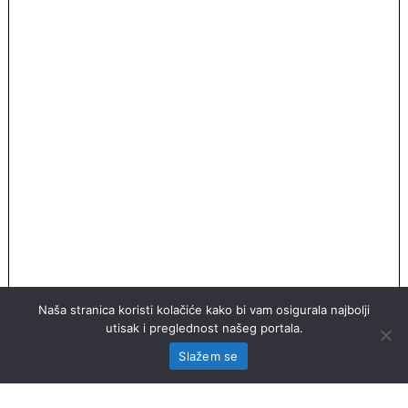
Naša stranica koristi kolačiće kako bi vam osigurala najbolji
utisak i preglednost našeg portala.
Slažem se