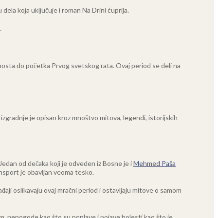
dela koja uključuje i roman Na Drini ćuprija.
.
mosta do početka Prvog svetskog rata. Ovaj period se deli na
izgradnje je opisan kroz mnoštvo mitova, legendi, istorijskih
Jedan od dečaka koji je odveden iz Bosne je i
Mehmed Paša
ansport je obavljan veoma tesko.
ađaji oslikavaju ovaj mračni period i ostavljaju mitove o samom
tim, nepogode kao što su poplave i pojave bolesti kao što je