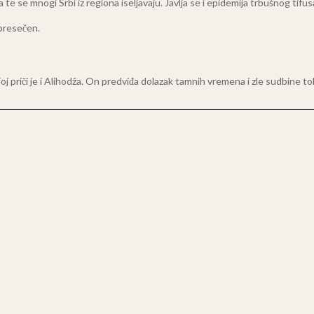
 se mnogi Srbi iz regiona iseljavaju. Javlja se i epidemija trbušnog tifusa
 presečen.
joj priči je i Alihodža. On predviđa dolazak tamnih vremena i zle sudbin