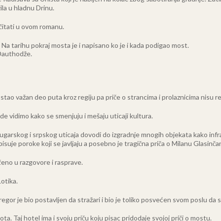
čila u hladnu Drinu.
čitati u ovom romanu.
Na tarihu pokraj mosta je i napisano ko je i kada podigao most.
 Dauthodže.
stao važan deo puta kroz regiju pa priče o strancima i prolaznicima nisu r
de vidimo kako se smenjuju i mešaju uticaji kultura.
ougarskog i srpskog uticaja dovodi do izgradnje mnogih objekata kako infras
isuje poroke koji se javljaju a posebno je tragična priča o Milanu Glasinča
čeno u razgovore i rasprave.
Lotika.
egor je bio postavljen da stražari i bio je toliko posvećen svom poslu da s
vota. Taj hotel ima i svoju priču koju pisac pridodaje svojoj priči o mostu.