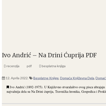
Ivo Andrić – Na Drini Ćuprija PDF
recenzija
pdf
besplatna knjiga
12. Aprila 2022.
Besplatne Knjige
,
Domaća Književna Dela
,
Domaći
Ivo Andrić (1892-1975). U Književno stvaralaštvo ovog pisca ubrajaju se
najvažnija dela su Na Drini ćuprija, Travnička hronika, Gospođica i Prokl