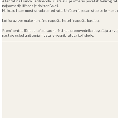
Atentat na Franca Ferdinanda u Sarajevu je označio početak Velikog rata te
najpoznatija ličnost je doktor Balaš.
Na kraju i sam most strada usred rata. Uništen je jedan stub te je most
Lotika uz sve muke konačno napušta hotel i napušta kasabu.
Prominentna ličnost koju pisac koristi kao propovednika događaja u svo
nastaje usled uništenja mosta je vesnik ratova koji slede.