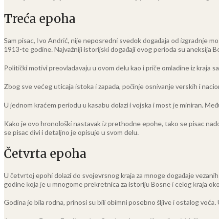
Treća epoha
Sam pisac, Ivo Andrić, nije neposredni svedok događaja od izgradnje mos
1913-te godine. Najvažniji istorijski događaji ovog perioda su aneksija 
Politički motivi preovladavaju u ovom delu kao i priče omladine iz kraja 
Zbog sve većeg uticaja istoka i zapada, počinje osnivanje verskih i nacion
U jednom kraćem periodu u kasabu dolazi i vojska i most je miniran. Među
Kako je ovo hronološki nastavak iz prethodne epohe, tako se pisac nadov
se pisac divi i detaljno je opisuje u svom delu.
Četvrta epoha
U četvrtoj epohi dolazi do svojevrsnog kraja za mnoge događaje vezanih z
godine koja je u mnogome prekretnica za istoriju Bosne i celog kraja ok
Godina je bila rodna, prinosi su bili obimni posebno šljive i ostalog voć