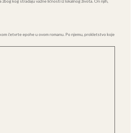
 zbog kog stradaju važne ličnosti iz lokalnog života. On njih,
e tokom četvrte epohe u ovom romanu. Po njemu, prokletstvo koje