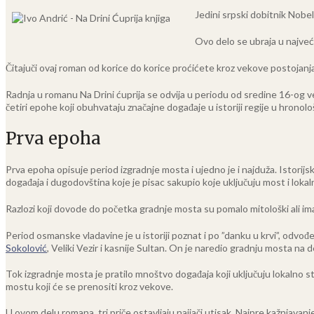
Jedini srpski dobitnik Nobel
Ovo delo se ubraja u najveća
Čitajuči ovaj roman od korice do korice proćićete kroz vekove postojanja 
Radnja u romanu Na Drini ćuprija se odvija u periodu od sredine 16-og 
četiri epohe koji obuhvataju značajne događaje u istoriji regije u hrono
Prva epoha
Prva epoha opisuje period izgradnje mosta i ujedno je i najduža. Istorijs
događaja i dugodovština koje je pisac sakupio koje uključuju most i loka
Razlozi koji dovode do početka gradnje mosta su pomalo mitološki ali imaj
Period osmanske vladavine je u istoriji poznat i po ”danku u krvi”, odv
Sokolović
, Veliki Vezir i kasnije Sultan. On je naredio gradnju mosta na
Tok izgradnje mosta je pratilo mnoštvo događaja koji uključuju lokalno st
mostu koji će se prenositi kroz vekove.
U ovom delu romana, tri priče ostavljaju najjači utisak. Najpre kažnjavan