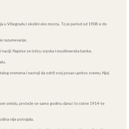
ja u Višegradu i okolini oko mosta. To je period od 1908-e do
oje razumevanje.
i naciji. Najvise se isticu srpska i muslimanska banka.
alu.
talog vremena i nastoji da održi svoj posao uprkos svemu. Njoj
jskom smislu, proteže se samo godinu dana i to ratne 1914-te
dina nije potrajala.