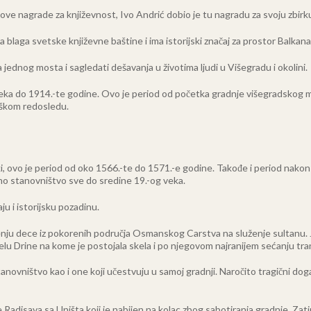
ove nagrade za književnost, Ivo Andrić dobio je tu nagradu za svoju zbirku 
 blaga svetske književne baštine i ima istorijski značaj za prostor Balkana
jednog mosta i sagledati dešavanja u životima ljudi u Višegradu i okolini.
veka do 1914.-te godine. Ovo je period od početka gradnje višegradskog 
loškom redosledu.
ki, ovo je period od oko 1566.-te do 1571.-e godine. Takođe i period nakon 
lno stanovništvo sve do sredine 19.-og veka.
u i istorijsku pozadinu.
ođenju dece iz pokorenih područja Osmanskog Carstva na služenje sultanu. 
 delu Drine na kome je postojala skela i po njegovom najranijem sećanju tr
anovništvo kao i one koji učestvuju u samoj gradnji. Naročito tragični dog
je Radisava sa Uništa koji je nabijen na kolac zbog sabotiranja gradnje. Za