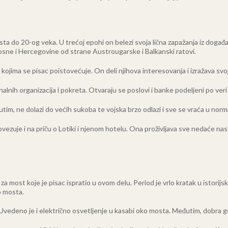
ta do 20-og veka. U trećoj epohi on belezi svoja lična zapažanja iz događa
Bosne i Hercegovine od strane Austrougarske i Balkanski ratovi.
sa kojima se pisac poistovećuje. On deli njihova interesovanja i izražava sv
alnih organizacija i pokreta. Otvaraju se poslovi i banke podeljeni po veri 
tim, ne dolazi do većih sukoba te vojska brzo odlazi i sve se vraća u norm
ezuje i na priču o Lotiki i njenom hotelu. Ona proživljava sve nedaće nas
a most koje je pisac ispratio u ovom delu. Period je vrlo kratak u istori
o mosta.
a. Uvedeno je i električno osvetljenje u kasabi oko mosta. Međutim, dobra go