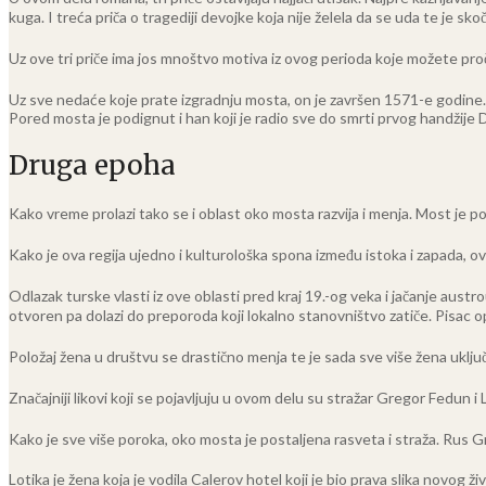
kuga. I treća priča o tragediji devojke koja nije želela da se uda te je sko
Uz ove tri priče ima jos mnoštvo motiva iz ovog perioda koje možete pro
Uz sve nedaće koje prate izgradnju mosta, on je završen 1571-e godine. 
Pored mosta je podignut i han koji je radio sve do smrti prvog handžije
Druga epoha
Kako vreme prolazi tako se i oblast oko mosta razvija i menja. Most je po
Kako je ova regija ujedno i kulturološka spona između istoka i zapada, ov
Odlazak turske vlasti iz ove oblasti pred kraj 19.-og veka i jačanje austr
otvoren pa dolazi do preporoda koji lokalno stanovništvo zatiče. Pisac op
Položaj žena u društvu se drastično menja te je sada sve više žena uklju
Značajniji likovi koji se pojavljuju u ovom delu su stražar Gregor Fedun i 
Kako je sve više poroka, oko mosta je postaljena rasveta i straža. Rus Gr
Lotika je žena koja je vodila Calerov hotel koji je bio prava slika novog ži