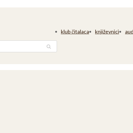
klub čitalaca
književnici
aud
traga