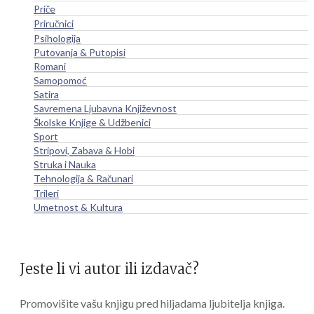
Priče
Priručnici
Psihologija
Putovanja & Putopisi
Romani
Samopomoć
Satira
Savremena Ljubavna Književnost
Školske Knjige & Udžbenici
Sport
Stripovi, Zabava & Hobi
Struka i Nauka
Tehnologija & Računari
Trileri
Umetnost & Kultura
Jeste li vi autor ili izdavač?
Promovišite vašu knjigu pred hiljadama ljubitelja knjiga.