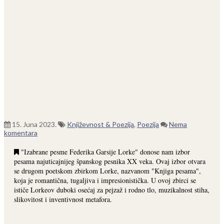
15. Juna 2023.
Književnost & Poezija
,
Poezija
Nema
komentara
"Izabrane pesme Federika Garsije Lorke" donose nam izbor
pesama najuticajnijeg španskog pesnika XX veka. Ovaj izbor otvara
se drugom poetskom zbirkom Lorke, nazvanom "Knjiga pesama",
koja je romantična, tugaljiva i impresionistička. U ovoj zbirci se
ističe Lorkeov duboki osećaj za pejzaž i rodno tlo, muzikalnost stiha,
slikovitost i inventivnost metafora.