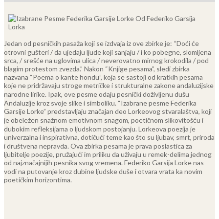
Jedan od pesničkih pasaža koji se izdvaja iz ove zbirke je:
“Doći će
otrovni gušteri / da ujedaju ljude koji sanjaju / i ko pobegne, slomljena
srca, / srešće na uglovima ulica / neverovatno mirnog krokodila / pod
blagim protestom zvezda.”
Nakon “Knjige pesama”, sledi zbirka
nazvana “Poema o kante hondu”, koja se sastoji od kratkih pesama
koje ne pridržavaju stroge metričke i strukturalne zakone andaluzijske
narodne lirike. Ipak, ove pesme odaju pesnički doživljenu dušu
Andaluzije kroz svoje slike i simboliku.
“Izabrane pesme Federika
Garsije Lorke” predstavljaju značajan deo Lorkeovog stvaralaštva, koji
je obeležen snažnom emotivnom snagom, poetičnom slikovitošću i
dubokim refleksijama o ljudskom postojanju. Lorkeova poezija je
univerzalna i inspirativna, dotičući teme kao što su ljubav, smrt, priroda
i društvena nepravda.
Ova zbirka pesama je prava poslastica za
ljubitelje poezije, pružajući im priliku da uživaju u remek-delima jednog
od najznačajnijih pesnika svog vremena. Federiko Garsija Lorke nas
vodi na putovanje kroz dubine ljudske duše i otvara vrata ka novim
poetičkim horizontima.