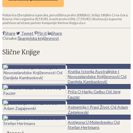
Poštarina (Besplatna isporuka, porudžbina preko 3000din): Srbija 180din Crna Gora,
Bosna i Hercegovina (8,5 EUR), inostranstvo DHL (7,5 EUR) |
Realizacija kupovine
podržana od strane partner kompanije Korisna Knjiga d.o.o
Share
Tweet
Pin it
Share
Oznake:
Španjolska književnost
Slične Knjige
0
Kratka Istorija Australijske I
Novozelandske Književnosti Od
Danijela Kambasković
0
Priča O Hariju Gelbu Od Jerg
Fauzer
0
Asimetrija I Pravi Život Od Adam
Zagajewski
0
Antigona U Molenbeeku Od
Stefan Hertmans