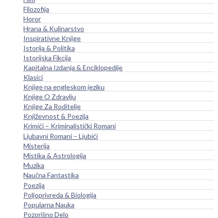
Filozofija
Horor
Hrana & Kulinarstvo
Inspirativne Knjige
Istorija & Politika
Istorijska Fikcija
Kapitalna Izdanja & Enciklopedije
Klasici
Knjige na engleskom jeziku
Knjige O Zdravlju
Knjige Za Roditelje
Književnost & Poezija
Krimići – Kriminalistički Romani
Ljubavni Romani – Ljubići
Misterija
Mistika & Astrologija
Muzika
Naučna Fantastika
Poezija
Poljoprivreda & Biologija
Popularna Nauka
Pozorišno Delo