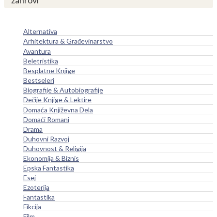
žanrovi
Alternativa
Arhitektura & Građevinarstvo
Avantura
Beletristika
Besplatne Knjige
Bestseleri
Biografije & Autobiografije
Dečije Knjige & Lektire
Domaća Književna Dela
Domaći Romani
Drama
Duhovni Razvoj
Duhovnost & Religija
Ekonomija & Biznis
Epska Fantastika
Esej
Ezoterija
Fantastika
Fikcija
Film