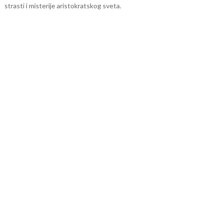
strasti i misterije aristokratskog sveta.