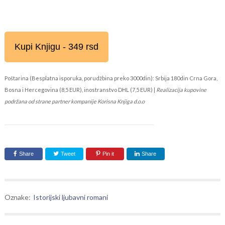
Kupi Knjigu - 349 rsd
Poštarina (Besplatna isporuka, porudžbina preko 3000din): Srbija 180din Crna Gora,
Bosna i Hercegovina (8,5 EUR), inostranstvo DHL (7,5 EUR) |
Realizacija kupovine
podržana od strane partner kompanije Korisna Knjiga d.o.o
Share
Tweet
Pin it
Share
Oznake:
Istorijski ljubavni romani