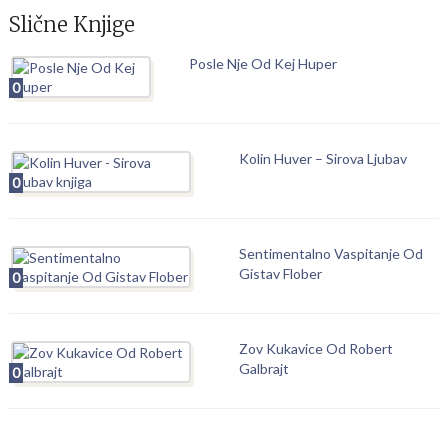
Slične Knjige
Posle Nje Od Kej Huper
0
Kolin Huver – Sirova Ljubav
0
Sentimentalno Vaspitanje Od
Gistav Flober
0
Zov Kukavice Od Robert
Galbrajt
0