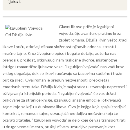
ljubavi.
Glavni lik ove priče je izgubljeni
vojvoda, čije avanture pratimo kroz
zaplet romana. Džulija Kvin vešto gradi
likove i priču, otkrivajući nam složenost njihovih odnosa, strasti i
mračne tajne.
Kroz živopisne opise i bogate detalje, autorka nas
prenosi u prošlost, otkrivajući nam raskošne dvorce, misteriozne
intrige i romantične ljubavne veze. “Izgubljeni vojvoda” nas vodi kroz
vrtlog događaja, dok se likovi suočavaju sa izazovima sudbine i traže
put ka sreći.
Ovaj roman je prepun neizvesnosti, preokreta i
emotivnih trenutaka. Džulija Kvin je majstorica u stvaranju napetosti i
oživljavanju istorijskih perioda. “Izgubljeni vojvoda” će vas držati
prikovane za stranice knjige, izazivajući snažne emocije i otkrivajući
tajne koje se kriju u dubinama likova.
Ovo je knjiga koja spaja istorijski
kontekst, romansu i tajne, stvarajući neodoljivu mešavinu koja će
očarati čitatelje. “Izgubljeni vojvoda” je delo koje će vas transportirati
u drugo vreme i mesto, pružajući vam uzbudljivo putovanje kroz