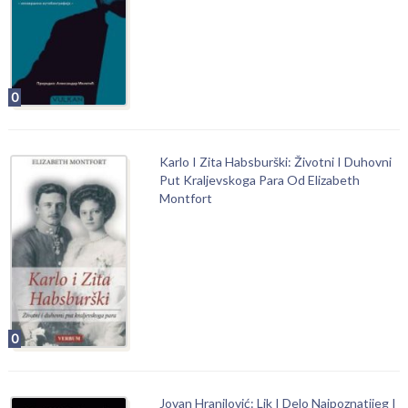
0
Karlo I Zita Habsburški: Životni I Duhovni
Put Kraljevskoga Para Od Elizabeth
Montfort
0
Jovan Hranilović: Lik I Delo Najpoznatijeg I