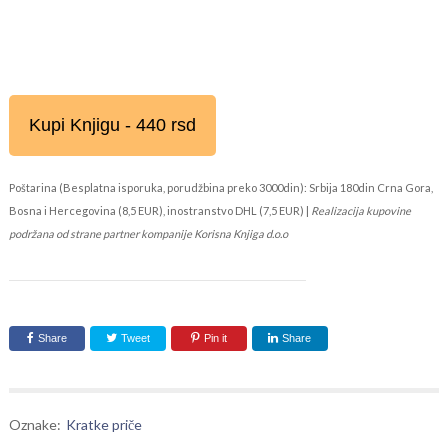
Kupi Knjigu - 440 rsd
Poštarina (Besplatna isporuka, porudžbina preko 3000din): Srbija 180din Crna Gora,
Bosna i Hercegovina (8,5 EUR), inostranstvo DHL (7,5 EUR) |
Realizacija kupovine
podržana od strane partner kompanije Korisna Knjiga d.o.o
Share
Tweet
Pin it
Share
Oznake:
Kratke priče