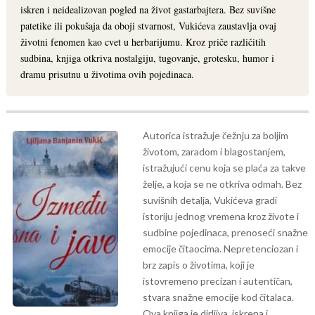
iskren i neidealizovan pogled na život gastarbajtera. Bez suvišne
patetike ili pokušaja da oboji stvarnost, Vukićeva zaustavlja ovaj
životni fenomen kao cvet u herbarijumu. Kroz priče različitih
sudbina, knjiga otkriva nostalgiju, tugovanje, grotesku, humor i
dramu prisutnu u životima ovih pojedinaca.
Autorica istražuje čežnju za boljim
životom, zaradom i blagostanjem,
istražujući cenu koja se plaća za takve
želje, a koja se ne otkriva odmah. Bez
suvišnih detalja, Vukićeva gradi
istoriju jednog vremena kroz živote i
sudbine pojedinaca, prenoseći snažne
emocije čitaocima.
Nepretenciozan i
brz zapis o životima, koji je
istovremeno precizan i autentičan,
stvara snažne emocije kod čitalaca.
Ova knjiga je dirljiva, iskrena i