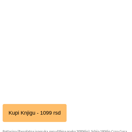
Kupi Knjigu - 1099 rsd
Poštarina (Besplatna isporuka, porudžbina preko 3000din): Srbija 180din Crna Gora,