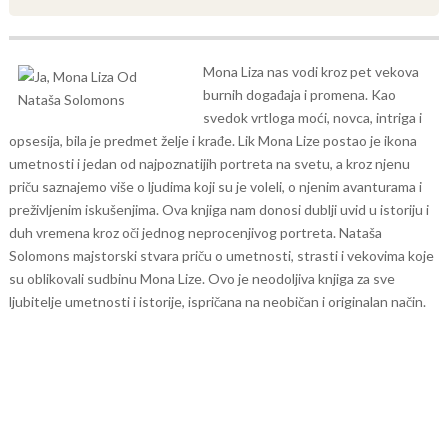
Mona Liza nas vodi kroz pet vekova
burnih događaja i promena. Kao
svedok vrtloga moći, novca, intriga i
opsesija, bila je predmet želje i krađe. Lik Mona Lize postao je ikona
umetnosti i jedan od najpoznatijih portreta na svetu, a kroz njenu
priču saznajemo više o ljudima koji su je voleli, o njenim avanturama i
preživljenim iskušenjima.
Ova knjiga nam donosi dublji uvid u istoriju i
duh vremena kroz oči jednog neprocenjivog portreta. Nataša
Solomons majstorski stvara priču o umetnosti, strasti i vekovima koje
su oblikovali sudbinu Mona Lize. Ovo je neodoljiva knjiga za sve
ljubitelje umetnosti i istorije, ispričana na neobičan i originalan način.