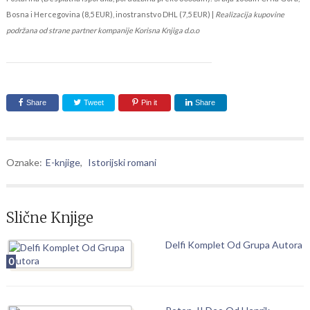
Bosna i Hercegovina (8,5 EUR), inostranstvo DHL (7,5 EUR) |
Realizacija kupovine
podržana od strane partner kompanije Korisna Knjiga d.o.o
Share
Tweet
Pin it
Share
Oznake:
E-knjige
,
Istorijski romani
Slične Knjige
Delfi Komplet Od Grupa Autora
0