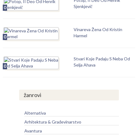
Potop, II Deo Od Henrik
Sjenkjevič
0
Vinareva Žena Od Kristin
Harmel
0
Stvari Koje Padaju S Neba Od
Selja Ahava
0
žanrovi
Alternativa
Arhitektura & Građevinarstvo
Avantura