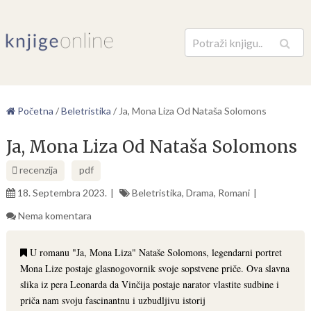
Pretraga
Početna
/
Beletristika
/
Ja, Mona Liza Od Nataša Solomons
Ja, Mona Liza Od Nataša Solomons
recenzija
pdf
18. Septembra 2023.
Beletristika
,
Drama
,
Romani
Nema komentara
U romanu "Ja, Mona Liza" Nataše Solomons, legendarni portret
Mona Lize postaje glasnogovornik svoje sopstvene priče. Ova slavna
slika iz pera Leonarda da Vinčija postaje narator vlastite sudbine i
priča nam svoju fascinantnu i uzbudljivu istorij