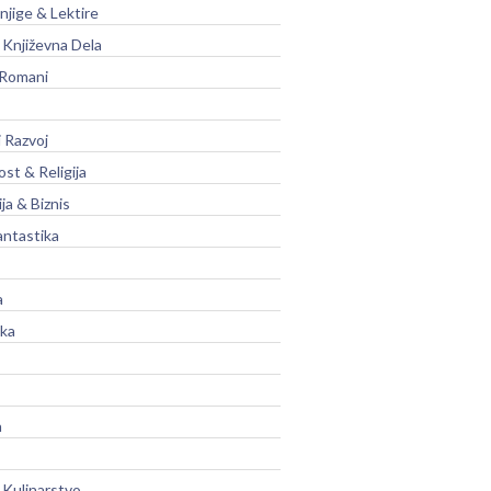
njige & Lektire
Književna Dela
 Romani
 Razvoj
st & Religija
ja & Biznis
antastika
a
ika
a
 Kulinarstvo