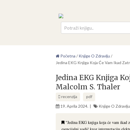
Pretr
Početna
/
Knjige O Zdravlju
/
Jedina EKG Knjiga Koja Će Vam Ikad Zatr
Jedina EKG Knjiga Ko
Malcolm S. Thaler
recenzija
pdf
19. Aprila 2024.
Knjige O Zdravlju
"Jedina EKG knjiga koja će vam ikad za
esencijalni vodič kroz interpretaciju ele