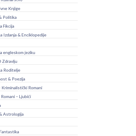
ivne Knjige
& Politika
a Fikcija
a Izdanja & Enciklopedije
na engleskom jeziku
 Zdravlju
a Roditelje
nost & Poezija
– Kriminalistički Romani
 Romani – Ljubići
a
& Astrologija
Fantastika