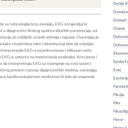
Dečije K
Domaća 
Domaći
de se tehnologije brzo menjaju, EKG ostaje ključni
Drama
 u dijagnostici širokog spektra kliničkih poremećaja, od
Duhovni
pitacija do ozbiljnih srčanih aritmija i napada.
Ova knjiga je
kako studentima tako i lekarima koji žele da ovladaju
Duhovno
interpretacije EKG-a na jednostavan i efikasan način.
Ekonomi
a EKG-a, umesto na memorisanje podataka. Kroz jasne i
Epska F
ko da interpretiraju EKG uz oslanjanje na svoj razum i
Esej
čnoj primeni i razvoju dijagnostičkih veština, ova knjiga
 bave kardiovaskularnom medicinom ili žele da unaprede
Ezoterij
Fantast
Fikcija
Film
Filozofij
Horor
Hrana &