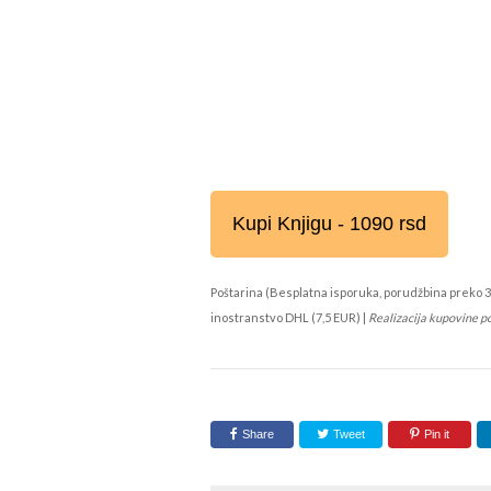
Kupi Knjigu - 1090 rsd
Poštarina (Besplatna isporuka, porudžbina preko 3
inostranstvo DHL (7,5 EUR) |
Realizacija kupovine p
Share
Tweet
Pin it