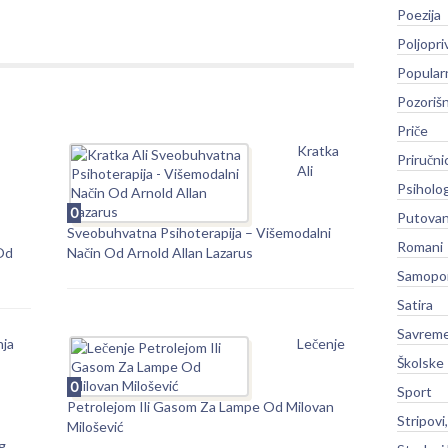
Poezija
Poljopri
Popular
Pozoriš
Priče
Kratka
Priručni
Ali
Psiholog
0
Putovan
Sveobuhvatna Psihoterapija – Višemodalni
Romani
 Od
Način Od Arnold Allan Lazarus
Samopo
Satira
Savreme
nja
Lečenje
Školske
0
Sport
Petrolejom Ili Gasom Za Lampe Od Milovan
Stripovi
Milošević
g