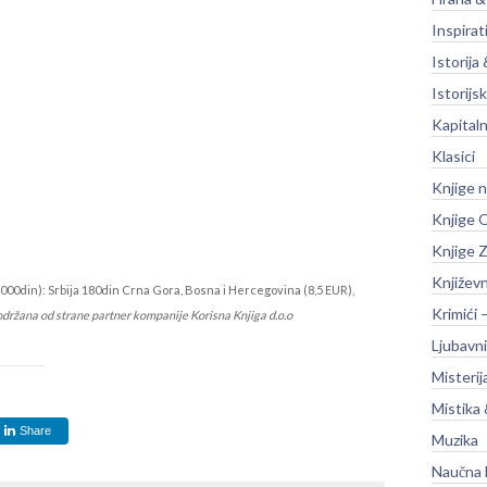
Inspirat
Istorija 
Istorijsk
Kapitaln
Klasici
Knjige 
Knjige O
Knjige Z
Književ
000din): Srbija 180din Crna Gora, Bosna i Hercegovina (8,5 EUR),
Krimići 
održana od strane partner kompanije Korisna Knjiga d.o.o
Ljubavni
Misterij
Mistika 
Share
Muzika
Naučna 