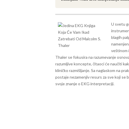
U svetu g
instrument
blagih pal
namenjena 
veštinom 
Thaler se fokusira na razumevanje osnov
razumljive koncepte, čitaoci će naučiti ka
kliničko razmišljanje.
Sa naglaskom na prakti
postaje nezamenjiv resurs za sve koji se
svoje znanje o EKG interpretaciji.