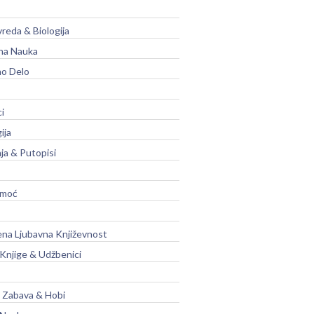
vreda & Biologija
na Nauka
no Delo
ci
ija
ja & Putopisi
moć
na Ljubavna Književnost
 Knjige & Udžbenici
, Zabava & Hobi