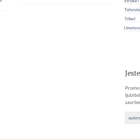
Struka i
Tehnolo
Trileri
Umetnos
Jeste
Promov
ljubite
savrše
autor