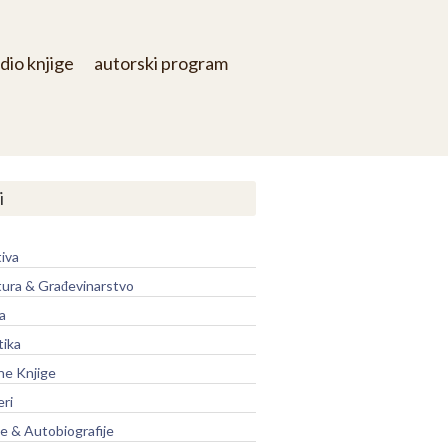
dio knjige
autorski program
i
iva
tura & Građevinarstvo
a
tika
ne Knjige
eri
je & Autobiografije