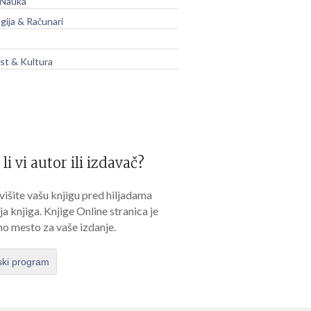
 Nauka
gija & Računari
t & Kultura
 li vi autor ili izdavač?
išite vašu knjigu pred hiljadama
lja knjiga. Knjige Online stranica je
no mesto za vaše izdanje.
ski program