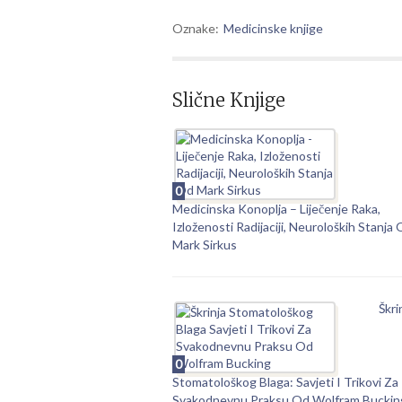
Oznake:
Medicinske knjige
Slične Knjige
0
Medicinska Konoplja – Liječenje Raka,
Izloženosti Radijaciji, Neuroloških Stanja
Mark Sirkus
Škri
0
Stomatološkog Blaga: Savjeti I Trikovi Za
Svakodnevnu Praksu Od Wolfram Buckin