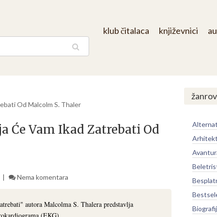
klub čitalaca
književnici
au
aga
žanrov
ebati Od Malcolm S. Thaler
Alternat
ja Će Vam Ikad Zatrebati Od
Arhitek
Avantur
Beletris
Nema komentara
Besplat
Bestsel
trebati" autora Malcolma S. Thalera predstavlja
Biografi
ktrokardiograma (EKG).