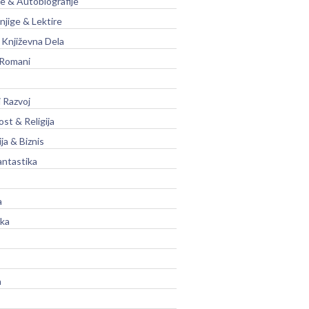
je & Autobiografije
njige & Lektire
Književna Dela
 Romani
 Razvoj
st & Religija
ja & Biznis
antastika
a
ika
a