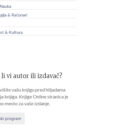
 Nauka
gija & Računari
t & Kultura
 li vi autor ili izdavač?
išite vašu knjigu pred hiljadama
lja knjiga. Knjige Online stranica je
no mesto za vaše izdanje.
ski program