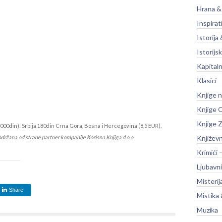
Hrana &
Inspirat
Istorija 
Istorijsk
Kapitaln
Klasici
Knjige 
Knjige O
Knjige Z
000din): Srbija 180din Crna Gora, Bosna i Hercegovina (8,5 EUR),
održana od strane partner kompanije Korisna Knjiga d.o.o
Književ
Krimići 
Ljubavni
Misterij
Share
Mistika 
Muzika