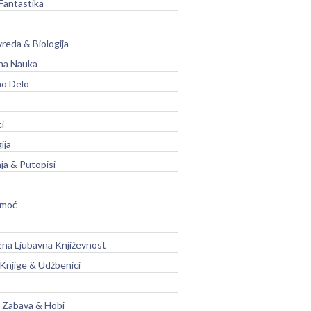
Fantastika
vreda & Biologija
na Nauka
no Delo
ci
ija
ja & Putopisi
moć
na Ljubavna Književnost
 Knjige & Udžbenici
, Zabava & Hobi