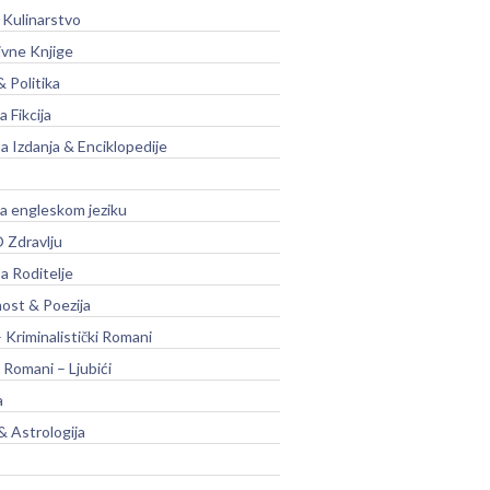
 Kulinarstvo
ivne Knjige
& Politika
a Fikcija
a Izdanja & Enciklopedije
na engleskom jeziku
 Zdravlju
a Roditelje
nost & Poezija
– Kriminalistički Romani
 Romani – Ljubići
a
& Astrologija