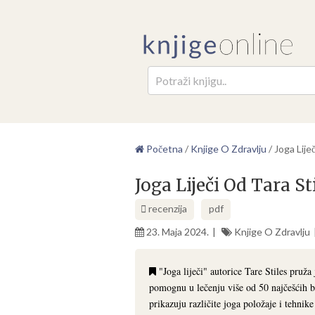
Pretr
Početna
/
Knjige O Zdravlju
/
Joga Lije
Joga Liječi Od Tara St
recenzija
pdf
23. Maja 2024.
Knjige O Zdravlju
"Joga liječi" autorice Tare Stiles pruža
pomognu u lečenju više od 50 najčešćih bo
prikazuju različite joga položaje i tehnike