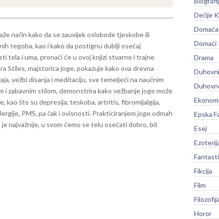
Biografi
Dečije K
Domaća 
raže način kako da se zauvijek oslobode tjeskobe ili
Domaći
ih tegoba, kao i kako da postignu dublji osećaj
i tela i uma, pronaći će u ovoj knjizi stvarne i trajne
Drama
ra Stiles, majstorica joge, pokazuje kako ova drevna
Duhovni
žaja, vežbi disanja i meditaciju, sve temeljeći na naučnim
Duhovno
m i zabavnim stilom, demonstrira kako vežbanje joge može
Ekonomi
obe, kao što su depresija, teskoba, artritis, fibromijalgija,
lergije, PMS, pa čak i ovisnosti. Prakticiranjem joge odmah
Epska F
o je najvažnije, u svom ćemo se telu osećati dobro, bit
Esej
Ezoterij
Fantast
Fikcija
Film
Filozofij
Horor