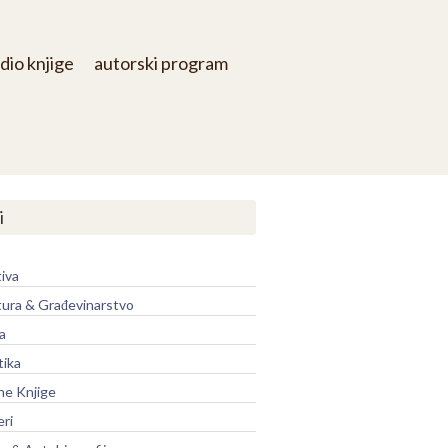
dio knjige
autorski program
i
iva
tura & Građevinarstvo
a
tika
ne Knjige
eri