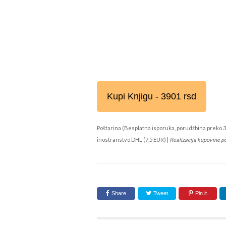
Kupi Knjigu - 3901 rsd
Poštarina (Besplatna isporuka, porudžbina preko 3
inostranstvo DHL (7,5 EUR) |
Realizacija kupovine p
Share
Tweet
Pin it