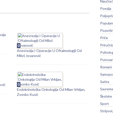
Naučna 
Poezija
Poljopri
Popular
Pozoriš
nije
Priče
Priručni
0
Anestezija I Operacije U Oftalmologiji Od
Psiholog
Miloš Jovanović
Putovan
Romani
Samopo
Satira
0
ović
Savreme
Endokrinološka Onkologija Od Milan Vrkljan,
Zvonko Kusić
Školske
Sport
Stripovi