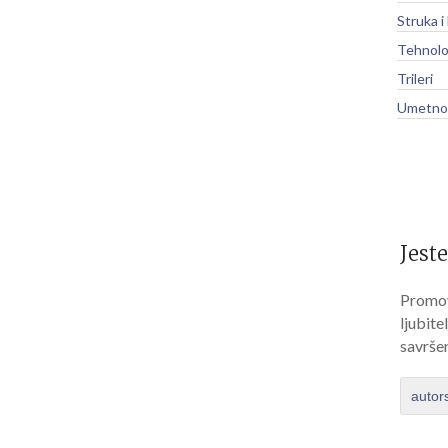
Struka i
Tehnolo
Trileri
Umetnos
Jeste
Promov
ljubite
savrše
autor