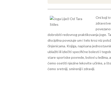
Oni koji t
zdravstven
povezanost
dobrobiti redovnog praktikovanja joge. Ta
disciplina povezuje um i telo kroz niz polo
činjenicama.
Knjiga, napisana jednostavni
ublažiti ili izlečiti specifične bolesti i teg
stare sportske povrede, bolovi u leđima, a
ćemo osetiti njezine lekovite učinke, a št
ćemo sretniji, smireniji i zdraviji.