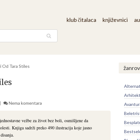
klub čitalaca
književnici
au
aga
či Od Tara Stiles
žanrov
iles
Alternat
Arhitek
Nema komentara
Avantur
Beletris
 jednostavne vežbe za život bez boli, osmišljene da
Besplat
lesti. Knjiga sadrži preko 490 ilustracija koje jasno
Bestsel
 disanja.