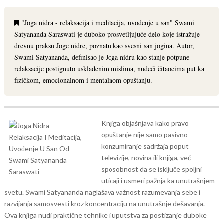
"Joga nidra - relaksacija i meditacija, uvođenje u san" Swami
Satyananda Saraswati je duboko prosvetljujuće delo koje istražuje
drevnu praksu Joge nidre, poznatu kao svesni san jogina. Autor,
Swami Satyananda, definisao je Joga nidru kao stanje potpune
relaksacije postignuto usklađenim mislima, nudeći čitaocima put ka
fizičkom, emocionalnom i mentalnom opuštanju.
Knjiga objašnjava kako pravo
opuštanje nije samo pasivno
konzumiranje sadržaja poput
televizije, novina ili knjiga, već
sposobnost da se isključe spoljni
uticaji i usmeri pažnja ka unutrašnjem
svetu. Swami Satyananda naglašava važnost razumevanja sebe i
razvijanja samosvesti kroz koncentraciju na unutrašnje dešavanja.
Ova knjiga nudi praktične tehnike i uputstva za postizanje duboke