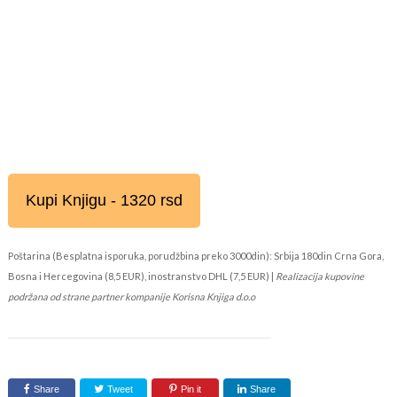
Kupi Knjigu - 1320 rsd
Poštarina (Besplatna isporuka, porudžbina preko 3000din): Srbija 180din Crna Gora,
Bosna i Hercegovina (8,5 EUR), inostranstvo DHL (7,5 EUR) |
Realizacija kupovine
podržana od strane partner kompanije Korisna Knjiga d.o.o
Share
Tweet
Pin it
Share