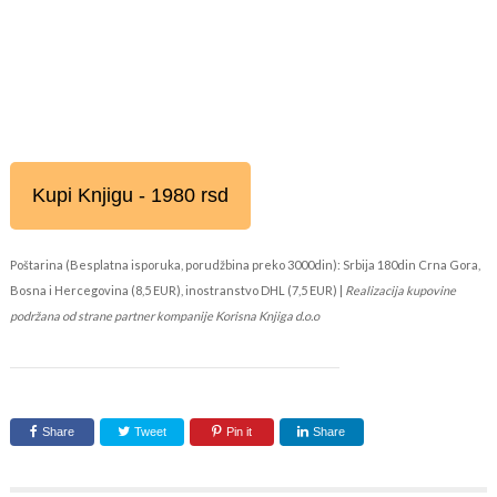
Kupi Knjigu - 1980 rsd
Poštarina (Besplatna isporuka, porudžbina preko 3000din): Srbija 180din Crna Gora,
Bosna i Hercegovina (8,5 EUR), inostranstvo DHL (7,5 EUR) |
Realizacija kupovine
podržana od strane partner kompanije Korisna Knjiga d.o.o
Share
Tweet
Pin it
Share