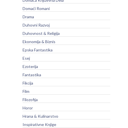
Domaća Književna Dela
Domaći Romani
Drama
Duhovni Razvoj
Duhovnost & Religija
Ekonomija & Biznis
Epska Fantastika
Esej
Ezoterija
Fantastika
Fikcija
Film
Filozofija
Horor
Hrana & Kulinarstvo
Inspirativne Knjige