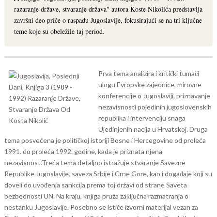
razaranje države, stvaranje država" autora Koste Nikolića predstavlja
završni deo priče o raspadu Jugoslavije, fokusirajući se na tri ključne
teme koje su obeležile taj period.
Prva tema analizira i kritički tumači
ulogu Evropske zajednice, mirovne
konferencije o Jugoslaviji, priznavanje
nezavisnosti pojedinih jugoslovenskih
republika i intervenciju snaga
Ujedinjenih nacija u Hrvatskoj.
Druga
tema posvećena je političkoj istoriji Bosne i Hercegovine od proleća
1991. do proleća 1992. godine, kada je priznata njena
nezavisnost.
Treća tema detaljno istražuje stvaranje Savezne
Republike Jugoslavije, saveza Srbije i Crne Gore, kao i događaje koji su
doveli do uvođenja sankcija prema toj državi od strane Saveta
bezbednosti UN. Na kraju, knjiga pruža zaključna razmatranja o
nestanku Jugoslavije.
Posebno se ističe izvorni materijal vezan za