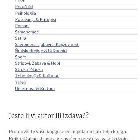
Priručnici
Psihologija
Putovanja & Putopisi
Romani
Samopomoć
Satira
Savremena Ljubavna Književnost
Školske Knjige & Udžbenici
Sport
Stripovi, Zabava & Hobi
Struka i Nauka
Tehnologija & Računari
Trileri
Umetnost & Kultura
Jeste li vi autor ili izdavač?
Promovišite vašu knjigu pred hiljadama ljubitelja knjiga.
Knjige Online stranica je savršeno mesto za vaše izdanje.