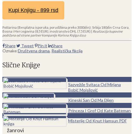
Kupi Knjigu - 899 rsd
Poštarina (Besplatna isporuka, porudžbina preko 3000din): Srbija 180din Crna Gora,
Bosna i Hercegovina (8,5 EUR), inostranstvo DHL (7,5 EUR) |
Realizacija kupovine
podržana od strane partner kompanije Korisna Knjiga d.o.o
Share
Tweet
Pin it
Share
Oznake:
Društvena drama
,
Realistička fikcija
Slične Knjige
0
Sazvežđe Svitaca Od Mirjana
Bobić Mojsilović
0
Kineski San Od Ma Đijen
0
Princeza I Grof Od Kate Bateman
0
Misterije Od Knut Hamsun PDF
žanrovi