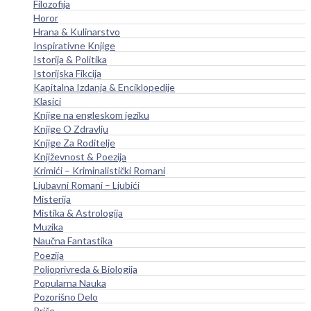
Filozofija
Horor
Hrana & Kulinarstvo
Inspirativne Knjige
Istorija & Politika
Istorijska Fikcija
Kapitalna Izdanja & Enciklopedije
Klasici
Knjige na engleskom jeziku
Knjige O Zdravlju
Knjige Za Roditelje
Književnost & Poezija
Krimići – Kriminalistički Romani
Ljubavni Romani – Ljubići
Misterija
Mistika & Astrologija
Muzika
Naučna Fantastika
Poezija
Poljoprivreda & Biologija
Popularna Nauka
Pozorišno Delo
Priče