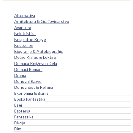
Alternativa
Arhitektura & Građevinarstvo
Avantura
Beletristika
Besplatne Knjige
Bestseleri
Biografije & Autobiografije
Dečije Knjige & Lektire
Domaća Književna Dela
Domaći Romani
Drama
Duhovni Razvoj
Duhovnost & Religija
Ekonomija & Biznis
Epska Fantastika
Esej
Ezoterija
Fantastika
Fikcija
Film