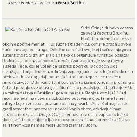
kroz misteriozne promene u četvrti Bruklina.
Sidni Grin je duboko vezana
za svoju četvrt u Bruklinu.
Međutim, primeti da se sve
oko nje počinje menjati – luksuzne zgrade niču, komšije prodaju svoje
kuće i nestaju bez traga. Odlučna da zaštiti svoj kraj i sačuva njegovu
autentičnost, Sidni smišlja plan kako da organizuje turistički obilazak
Bruklina. U potrazi za pomoći, neočekivano upoznaje svog novog
suseda Teoa, koji je voljan da joj pruži podršku.
Dok počinju da
istražuju istoriju Bruklina, otkrivaju zapanjujuće stvari koje nikada nisu
očekivali. Jezivi događaji, paranoja i strah postepeno se uvlače u
njihove živote. Otkrivanje tajni koje se kriju iza misterioznih promena u
četvrti postaje sve opasnije, a Sidni i Teo postavljaju sebi pitanje – šta
se zaista dešava u Bruklinu i gde su nestale Sidnine komšije?
“Kad
niko ne gleda” nas vodi na uzbudljivo putovanje kroz tamne tajne i
intrige koje leže ispod površine običnog kvarta. Alisa Kol majstorski
gradi atmosferu napetosti i neočekivanih obrta, otkrivajući nam
složenu mrežu laži i izdaje. Ovaj triler nas tera da se zapitamo koliko
dobro zaista poznajemo ljude oko sebe i da li smo spremni suočiti se
sa istinom koja nam se može učiniti zastrašujućom.