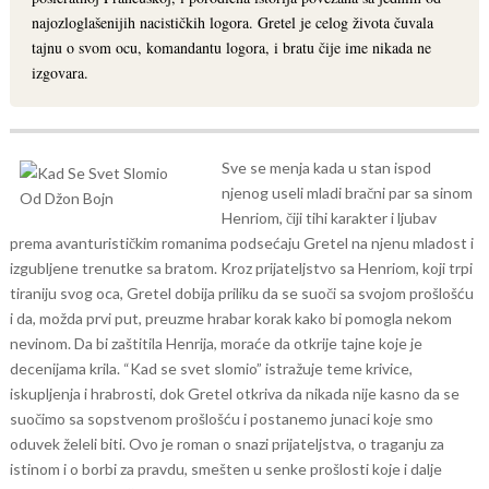
najozloglašenijih nacističkih logora. Gretel je celog života čuvala
tajnu o svom ocu, komandantu logora, i bratu čije ime nikada ne
izgovara.
Sve se menja kada u stan ispod
njenog useli mladi bračni par sa sinom
Henriom, čiji tihi karakter i ljubav
prema avanturističkim romanima podsećaju Gretel na njenu mladost i
izgubljene trenutke sa bratom. Kroz prijateljstvo sa Henriom, koji trpi
tiraniju svog oca, Gretel dobija priliku da se suoči sa svojom prošlošću
i da, možda prvi put, preuzme hrabar korak kako bi pomogla nekom
nevinom. Da bi zaštitila Henrija, moraće da otkrije tajne koje je
decenijama krila.
“Kad se svet slomio” istražuje teme krivice,
iskupljenja i hrabrosti, dok Gretel otkriva da nikada nije kasno da se
suočimo sa sopstvenom prošlošću i postanemo junaci koje smo
oduvek želeli biti. Ovo je roman o snazi prijateljstva, o traganju za
istinom i o borbi za pravdu, smešten u senke prošlosti koje i dalje