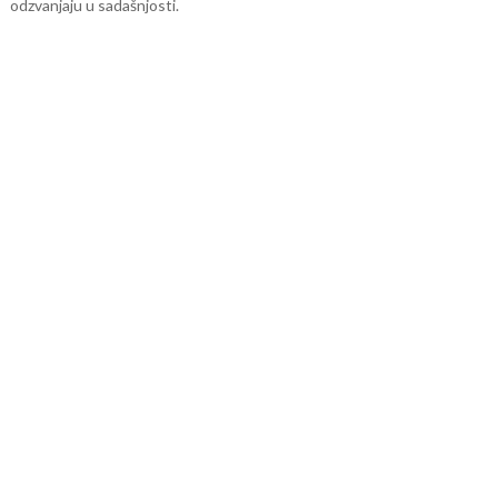
odzvanjaju u sadašnjosti.