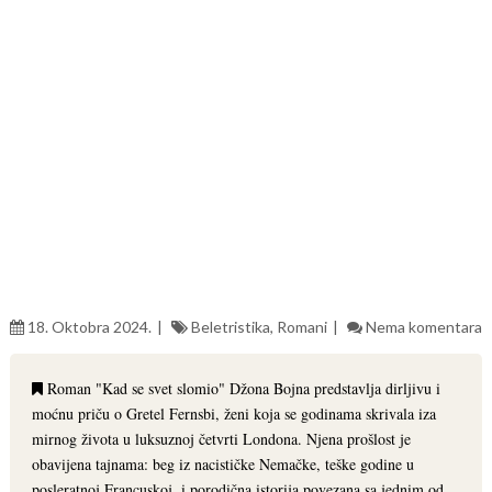
18. Oktobra 2024.
Beletristika
,
Romani
Nema komentara
Roman "Kad se svet slomio" Džona Bojna predstavlja dirljivu i
moćnu priču o Gretel Fernsbi, ženi koja se godinama skrivala iza
mirnog života u luksuznoj četvrti Londona. Njena prošlost je
obavijena tajnama: beg iz nacističke Nemačke, teške godine u
posleratnoj Francuskoj, i porodična istorija povezana sa jednim od