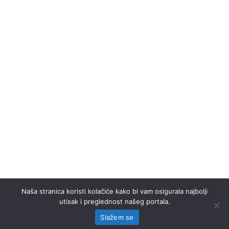
Naša stranica koristi kolačiće kako bi vam osigurala najbolji
utisak i preglednost našeg portala.
Slažem se