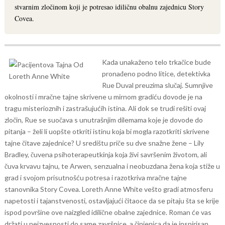
stvarnim zločinom koji je potresao idiličnu obalnu zajednicu Story
Covea.
Kada unakaženo telo trkačice bude
pronađeno podno litice, detektivka
Rue Duval preuzima slučaj. Sumnjive
okolnosti i mračne tajne skrivene u mirnom gradiću dovode je na
tragu misterioznih i zastrašujućih istina. Ali dok se trudi rešiti ovaj
zločin, Rue se suočava s unutrašnjim dilemama koje je dovode do
pitanja – želi li uopšte otkriti istinu koja bi mogla razotkriti skrivene
tajne čitave zajednice?
U središtu priče su dve snažne žene – Lily
Bradley, čuvena psihoterapeutkinja koja živi savršenim životom, ali
čuva krvavu tajnu, te Arwen, senzualna i neobuzdana žena koja stiže u
grad i svojom prisutnošću potresa i razotkriva mračne tajne
stanovnika Story Covea.
Loreth Anne White vešto gradi atmosferu
napetosti i tajanstvenosti, ostavljajući čitaoce da se pitaju šta se krije
ispod površine ove naizgled idilične obalne zajednice. Roman će vas
držati u neizvesnosti do same završnice, a činjenica da je inspirisan