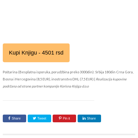
Kupi Knjigu - 4501 rsd
Poštarina (Besplatna isporuka, porudžbina preko 3000din): Srbija 180din Crna Gora,
Bosna i Hercegovina (8,5 EUR), inostranstvo DHL (7,5 EUR) |
Realizacija kupovine
podržana od strane partner kompanije Korisna Knjiga d.o.o
Share
Tweet
Pin it
Share