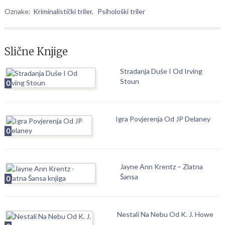
Oznake:
Kriminalistički triler
,
Psihološki triler
Slične Knjige
Stradanja Duše I Od Irving
Stoun
0
Igra Povjerenja Od JP Delaney
0
Jayne Ann Krentz – Zlatna
Šansa
0
Nestali Na Nebu Od K. J. Howe