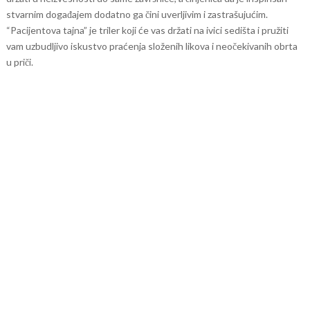
stvarnim događajem dodatno ga čini uverljivim i zastrašujućim.
“Pacijentova tajna” je triler koji će vas držati na ivici sedišta i pružiti
vam uzbudljivo iskustvo praćenja složenih likova i neočekivanih obrta
u priči.