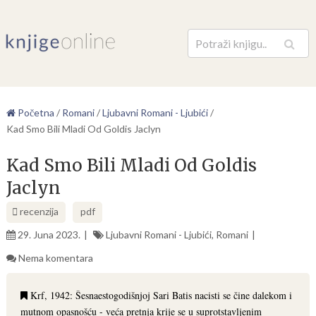
Pretraga
Početna
/
Romani
/
Ljubavni Romani - Ljubići
/
Kad Smo Bili Mladi Od Goldis Jaclyn
Kad Smo Bili Mladi Od Goldis
Jaclyn
recenzija
pdf
29. Juna 2023.
Ljubavni Romani - Ljubići
,
Romani
Nema komentara
Krf, 1942: Šesnaestogodišnjoj Sari Batis nacisti se čine dalekom i
mutnom opasnošću - veća pretnja krije se u suprotstavljenim