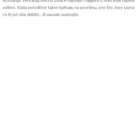
letovanja. Venčanja obično izvlače najbolje i najgore iz onih koje najviše
volimo.
Kada porodične tajne isplivaju na površinu, ono što Joey sazna
će ih još više zbližiti… ili zauvek razdvojiti.