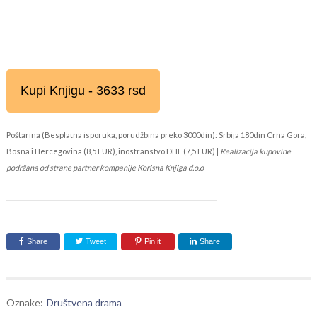
Kupi Knjigu - 3633 rsd
Poštarina (Besplatna isporuka, porudžbina preko 3000din): Srbija 180din Crna Gora,
Bosna i Hercegovina (8,5 EUR), inostranstvo DHL (7,5 EUR) |
Realizacija kupovine
podržana od strane partner kompanije Korisna Knjiga d.o.o
Share
Tweet
Pin it
Share
Oznake:
Društvena drama