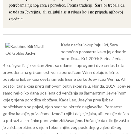
potrebama njenog srca i porodice. Prema tradiciji, Sara bi trebala da
se uda za Jevrejina, ali zaljubila se u ribara koji ne pripada njihovoj
zajednici.
Kada nacisti okupiraju Krf, Sara
nemoćno posmatra kako joj odvode
porodicu… Krf, 2004: Sarina ćerka,
Bea, izgradila je srećan život sa odanim suprugom i dve ćerke.
Leta
provedena na grčkom ostrvu sa porodicom Winn deluju idilično,
posebno ljubav koja cveta između Beine ćerke Joey i Lea Winna. Ali
postoji tajna koja preti njihovom ostrvskom raju. Florida, 2019: Joey je
samo nekoliko dana udaljena od venčanja sa šarmantnim Jevrejinom
kojeg njena porodica obožava.
Kada Leo, Joeyina prva ljubav,
neočekivano se pojavi, njen svet se okreće naglavačke. Petnaest
godina kasnije, privlačnost između njih i dalje je jaka, ali Leo nije došao
u potrazi za srećnim ponovnim zbližavanjem. Došao je da otkrije zašto
je zaista prekinuo s njom tokom njihovog poslednjeg zajedničkog