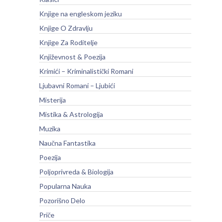
Knjige na engleskom jeziku
Knjige O Zdravlju
Knjige Za Roditelje
Književnost & Poezija
Krimići – Kriminalistički Romani
Ljubavni Romani – Ljubići
Misterija
Mistika & Astrologija
Muzika
Naučna Fantastika
Poezija
Poljoprivreda & Biologija
Popularna Nauka
Pozorišno Delo
Priče