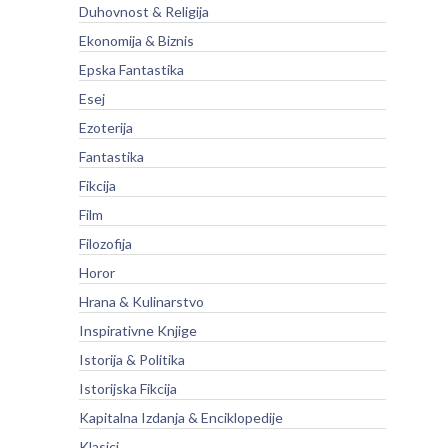
Duhovnost & Religija
Ekonomija & Biznis
Epska Fantastika
Esej
Ezoterija
Fantastika
Fikcija
Film
Filozofija
Horor
Hrana & Kulinarstvo
Inspirativne Knjige
Istorija & Politika
Istorijska Fikcija
Kapitalna Izdanja & Enciklopedije
Klasici