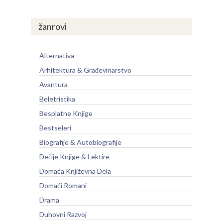
žanrovi
Alternativa
Arhitektura & Građevinarstvo
Avantura
Beletristika
Besplatne Knjige
Bestseleri
Biografije & Autobiografije
Dečije Knjige & Lektire
Domaća Književna Dela
Domaći Romani
Drama
Duhovni Razvoj