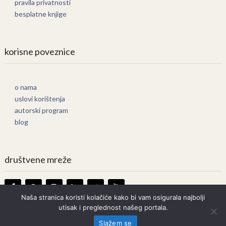
pravila privatnosti
besplatne knjige
korisne poveznice
o nama
uslovi korištenja
autorski program
blog
društvene mreže
Naša stranica koristi kolačiće kako bi vam osigurala najbolji
utisak i preglednost našeg portala.
Knjige Online
Copyright © 2026.
Slažem se