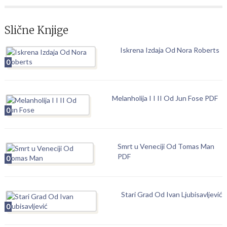
Slične Knjige
Iskrena Izdaja Od Nora Roberts
0
Melanholija I I II Od Jun Fose PDF
0
Smrt u Veneciji Od Tomas Man
PDF
0
Stari Grad Od Ivan Ljubisavljević
0