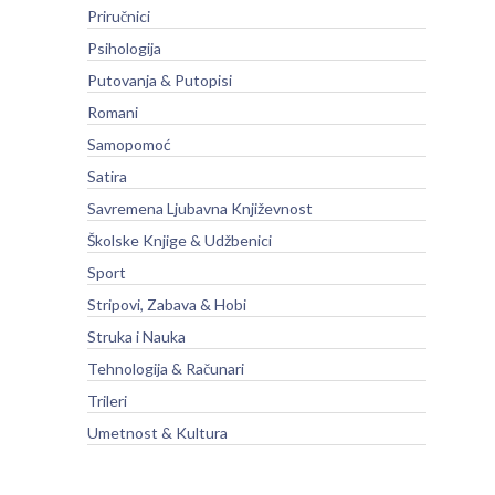
Priručnici
Psihologija
Putovanja & Putopisi
Romani
Samopomoć
Satira
Savremena Ljubavna Književnost
Školske Knjige & Udžbenici
Sport
Stripovi, Zabava & Hobi
Struka i Nauka
Tehnologija & Računari
Trileri
Umetnost & Kultura