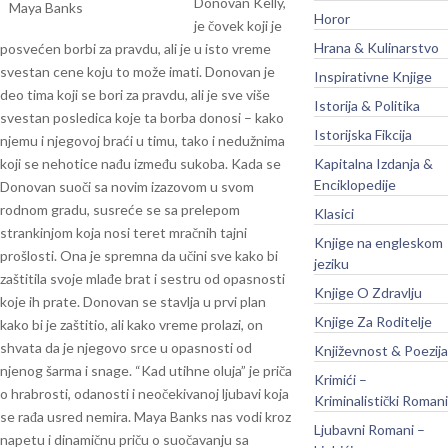
Donovan Kelly,
Horor
je čovek koji je
Hrana & Kulinarstvo
posvećen borbi za pravdu, ali je u isto vreme
svestan cene koju to može imati. Donovan je
Inspirativne Knjige
deo tima koji se bori za pravdu, ali je sve više
Istorija & Politika
svestan posledica koje ta borba donosi – kako
Istorijska Fikcija
njemu i njegovoj braći u timu, tako i nedužnima
koji se nehotice nađu između sukoba.
Kada se
Kapitalna Izdanja &
Enciklopedije
Donovan suoči sa novim izazovom u svom
rodnom gradu, susreće se sa prelepom
Klasici
strankinjom koja nosi teret mračnih tajni
Knjige na engleskom
prošlosti. Ona je spremna da učini sve kako bi
jeziku
zaštitila svoje mlađe brat i sestru od opasnosti
Knjige O Zdravlju
koje ih prate. Donovan se stavlja u prvi plan
Knjige Za Roditelje
kako bi je zaštitio, ali kako vreme prolazi, on
shvata da je njegovo srce u opasnosti od
Književnost & Poezija
njenog šarma i snage.
“Kad utihne oluja” je priča
Krimići –
o hrabrosti, odanosti i neočekivanoj ljubavi koja
Kriminalistički Romani
se rađa usred nemira. Maya Banks nas vodi kroz
Ljubavni Romani –
napetu i dinamičnu priču o suočavanju sa