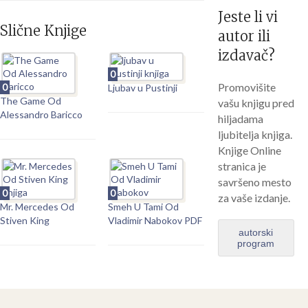
Jeste li vi
Slične Knjige
autor ili
izdavač?
0
Promovišite
0
Ljubav u Pustinji
The Game Od
vašu knjigu pred
Alessandro Baricco
hiljadama
ljubitelja knjiga.
Knjige Online
stranica je
savršeno mesto
0
0
za vaše izdanje.
Mr. Mercedes Od
Smeh U Tami Od
Stiven King
Vladimir Nabokov PDF
autorski
program