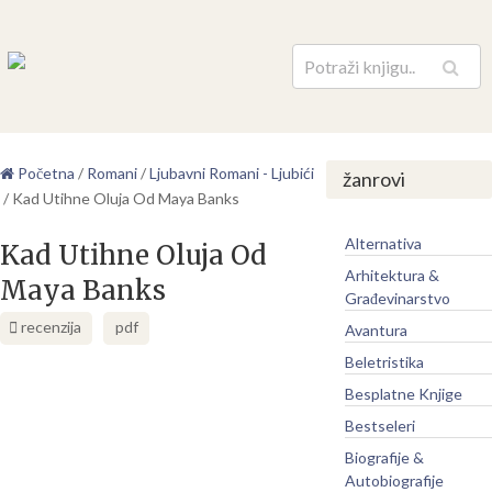
Pretraga
Početna
/
Romani
/
Ljubavni Romani - Ljubići
žanrovi
/
Kad Utihne Oluja Od Maya Banks
Alternativa
Kad Utihne Oluja Od
Arhitektura &
Maya Banks
Građevinarstvo
recenzija
pdf
Avantura
Beletristika
Besplatne Knjige
Bestseleri
Biografije &
Autobiografije