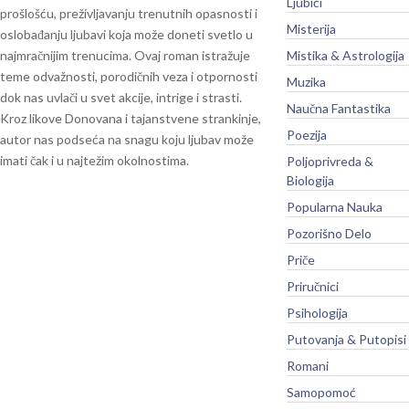
Ljubići
prošlošću, preživljavanju trenutnih opasnosti i
Misterija
oslobađanju ljubavi koja može doneti svetlo u
najmračnijim trenucima.
Ovaj roman istražuje
Mistika & Astrologija
teme odvažnosti, porodičnih veza i otpornosti
Muzika
dok nas uvlači u svet akcije, intrige i strasti.
Naučna Fantastika
Kroz likove Donovana i tajanstvene strankinje,
Poezija
autor nas podseća na snagu koju ljubav može
imati čak i u najtežim okolnostima.
Poljoprivreda &
Biologija
Popularna Nauka
Pozorišno Delo
Priče
Priručnici
Psihologija
Putovanja & Putopisi
Romani
Samopomoć