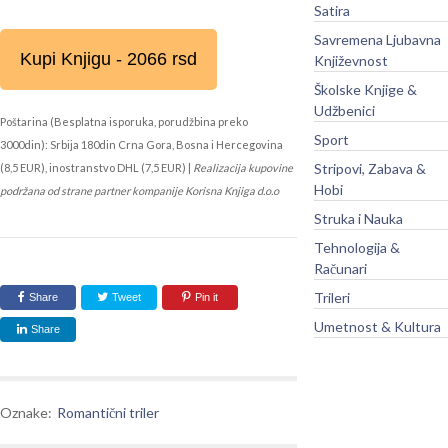
Satira
Savremena Ljubavna
Kupi Knjigu - 2066 rsd
Književnost
Školske Knjige &
Udžbenici
Poštarina (Besplatna isporuka, porudžbina preko
Sport
3000din): Srbija 180din Crna Gora, Bosna i Hercegovina
Stripovi, Zabava &
(8,5 EUR), inostranstvo DHL (7,5 EUR) |
Realizacija kupovine
Hobi
podržana od strane partner kompanije Korisna Knjiga d.o.o
Struka i Nauka
Tehnologija &
Računari
Trileri
Share
Tweet
Pin it
Umetnost & Kultura
Share
Oznake:
Romantični triler