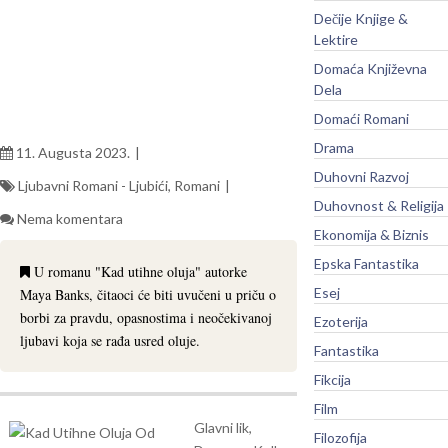
Dečije Knjige &
Lektire
Domaća Književna
Dela
Domaći Romani
Drama
11. Augusta 2023.
Duhovni Razvoj
Ljubavni Romani - Ljubići
,
Romani
Duhovnost & Religija
Nema komentara
Ekonomija & Biznis
Epska Fantastika
U romanu "Kad utihne oluja" autorke
Esej
Maya Banks, čitaoci će biti uvučeni u priču o
borbi za pravdu, opasnostima i neočekivanoj
Ezoterija
ljubavi koja se rađa usred oluje.
Fantastika
Fikcija
Film
Glavni lik,
Filozofija