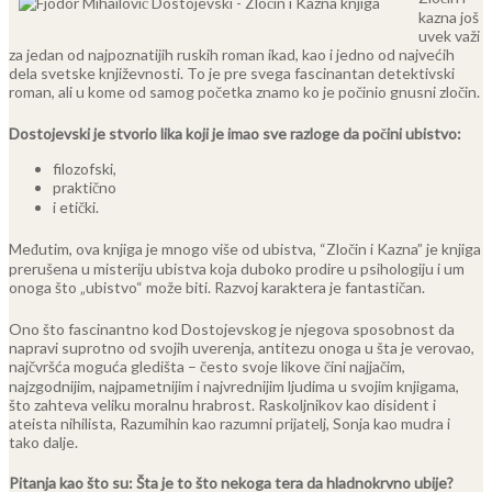
kazna još
uvek važi
za jedan od najpoznatijih ruskih roman ikad, kao i jedno od najvećih
dela svetske književnosti. To je pre svega fascinantan detektivski
roman, ali u kome od samog početka znamo ko je počinio gnusni zločin.
Dostojevski je stvorio lika koji je imao sve razloge da počini ubistvo:
filozofski,
praktično
i etički.
Međutim, ova knjiga je mnogo više od ubistva, “Zločin i Kazna” je knjiga
prerušena u misteriju ubistva koja duboko prodire u psihologiju i um
onoga što „ubistvo“ može biti. Razvoj karaktera je fantastičan.
Ono što fascinantno kod Dostojevskog je njegova sposobnost da
napravi suprotno od svojih uverenja, antitezu onoga u šta je verovao,
najčvršća moguća gledišta – često svoje likove čini najjačim,
najzgodnijim, najpametnijim i najvrednijim ljudima u svojim knjigama,
što zahteva veliku moralnu hrabrost. Raskoljnikov kao disident i
ateista nihilista, Razumihin kao razumni prijatelj, Sonja kao mudra i
tako dalje.
Pitanja kao što su: Šta je to što nekoga tera da hladnokrvno ubije?