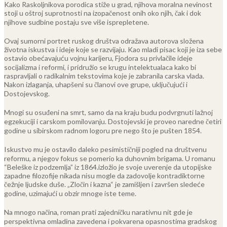
Kako Raskoljnikova porodica stiže u grad, njihova moralna nevinost
stoji u oštroj suprotnosti na izopačenost onih oko njih, čak i dok
njihove sudbine postaju sve više isprepletene.
Ovaj sumorni portret ruskog društva odražava autorova složena
životna iskustva i ideje koje se razvijaju. Kao mladi pisac koji je iza sebe
ostavio obećavajuću vojnu karijeru, Fjodora su privlačile ideje
socijalizma i reformi, i pridružio se krugu intelektualaca kako bi
raspravljali o radikalnim tekstovima koje je zabranila carska vlada.
Nakon izlaganja, uhapšeni su članovi ove grupe, uključujući i
Dostojevskog.
Mnogi su osuđeni na smrt, samo da na kraju budu podvrgnuti lažnoj
egzekuciji i carskom pomilovanju. Dostojevski je proveo naredne četiri
godine u sibirskom radnom logoru pre nego što je pušten 1854.
Iskustvo mu je ostavilo daleko pesimističniji pogled na društvenu
reformu, a njegov fokus se pomerio ka duhovnim brigama. U romanu
“Beleške iz podzemlja” iz 1864.izložio je svoje uverenje da utopijske
zapadne filozofije nikada nisu mogle da zadovolje kontradiktorne
čežnje ljudske duše. „Zločin i kazna“ je zamišljen i završen sledeće
godine, uzimajući u obzir mnoge iste teme.
Na mnogo načina, roman prati zajedničku narativnu nit gde je
perspektivna omladina zavedena i pokvarena opasnostima gradskog