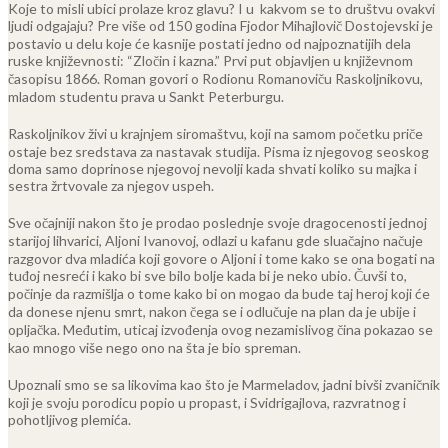
Koje to misli ubici prolaze kroz glavu? I u kakvom se to društvu ovakvi
ljudi odgajaju? Pre više od 150 godina Fjodor Mihajlovič Dostojevski je
postavio u delu koje će kasnije postati jedno od najpoznatijih dela
ruske književnosti: “Zločin i kazna.” Prvi put objavljen u književnom
časopisu 1866. Roman govori o Rodionu Romanoviču Raskoljnikovu,
mladom studentu prava u Sankt Peterburgu.
Raskoljnikov živi u krajnjem siromaštvu, koji na samom početku priče
ostaje bez sredstava za nastavak studija. Pisma iz njegovog seoskog
doma samo doprinose njegovoj nevolji kada shvati koliko su majka i
sestra žrtvovale za njegov uspeh.
Sve očajniji nakon što je prodao poslednje svoje dragocenosti jednoj
starijoj lihvarici, Aljoni Ivanovoj, odlazi u kafanu gde sluačajno načuje
razgovor dva mladića koji govore o Aljoni i tome kako se ona bogati na
tuđoj nesreći i kako bi sve bilo bolje kada bi je neko ubio. Čuvši to,
počinje da razmišlja o tome kako bi on mogao da bude taj heroj koji će
da donese njenu smrt, nakon čega se i odlučuje na plan da je ubije i
opljačka. Međutim, uticaj izvođenja ovog nezamislivog čina pokazao se
kao mnogo više nego ono na šta je bio spreman.
Upoznali smo se sa likovima kao što je Marmeladov, jadni bivši zvaničnik
koji je svoju porodicu popio u propast, i Svidrigajlova, razvratnog i
pohotljivog plemića.