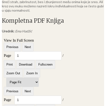
šireći strah, zabrinutost, bes i zbunjenost među onima koje je sreo. Ali
kroz ovu muku možemo nazreti iskru individualnosti koja se često gubi
u sjaju normalnosti.
Kompletna PDF Knjiga
Urednik:
Ema Hadžić