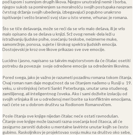
pod lupom i sumnjom drugih likova. Njegov unutrašnji nemir i borba,
njegov sukob sa pomirenjem sa moralnošću svojih postupaka naspram
čvrstog držanja svojih ubeđenja, izbegavajući pogubno unakrsno
ispitivanje i vešto braneći svoj stav u isto vreme, vrhunac je romana.
Što se tiče dešavanja, može se reći da se vrlo malo dešava, ili je vrlo
malo opisano da se dešava u knjizi. Srž ovog remek-dela leži u
istraživanju ljudske psihe, osećanju teskobe, neizmerne muke,
samomržnje, ponosa, sujete i širokog spektra ljudskih emocija.
Dostojevski je kroz ove likove prikazao sve ove emocije.
Lucidno i jasno, napisano sa takvim majstorstvom da će čitalac osetiti
potrebu da povezuje svoje određene emocije sa određenim likovima.
Pored svega, jako je važno je razumeti pozadinu romana tokom čitanja.
Ovaj roman nam daje mogućnost da se čitanjem nađemo u Rusiji u 19.
veku, u sirotinjskoj četvrti Sankt Peterburga, unutar uma otuđenog,
zamišljenog, ali inteligentnog čoveka. Ako i sami doživite izolaciju od
svojih vršnjaka ili se u određenoj meri borite sa konfliktnim emocijama,
naći ćete se u dobrom društvu sa Rodionom Romanovičem.
Posle čitanja ove knjige nijedan čitalac neće ostati ravnodušan.
Čitanje ove knjige može izazvati razna osećanja kod čitaoca,
ali će
zasigurno zaroniti duboko u mentalne lavirinte unutar kojih se često
gubimo. Raskoljnikov je projektovao svoju muku na društvo oko sebe,