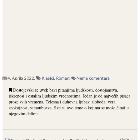
4. Aprila 2022.
Klasici
,
Romani
Nema komentara
Dostojevski se uvek bavi pitanjima ljudskosti, dostojanstva,
iskrenosi i ostalim ljudskim vrednostima. Jedan je od najvećih pisaca
proze svih vremena. Telesna i duhovna ljubav, sloboda, vera,
spokojnost, samoubistva. Sve su ovo teme o kojima se može čitati u
njegovim delima.
Zločin i