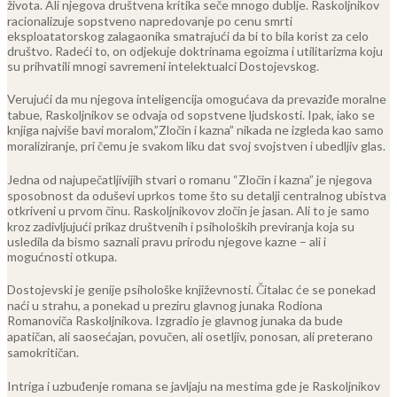
života. Ali njegova društvena kritika seče mnogo dublje. Raskoljnikov
racionalizuje sopstveno napredovanje po cenu smrti
eksploatatorskog zalagaonika smatrajući da bi to bila korist za celo
društvo. Radeći to, on odjekuje doktrinama egoizma i utilitarizma koju
su prihvatili mnogi savremeni intelektualci Dostojevskog.
Verujući da mu njegova inteligencija omogućava da prevaziđe moralne
tabue, Raskoljnikov se odvaja od sopstvene ljudskosti. Ipak, iako se
knjiga najviše bavi moralom,”Zločin i kazna” nikada ne izgleda kao samo
moraliziranje, pri čemu je svakom liku dat svoj svojstven i ubedljiv glas.
Jedna od najupečatljivijih stvari o romanu “Zločin i kazna” je njegova
sposobnost da oduševi uprkos tome što su detalji centralnog ubistva
otkriveni u prvom činu. Raskoljnikovov zločin je jasan. Ali to je samo
kroz zadivljujući prikaz društvenih i psiholoških previranja koja su
usledila da bismo saznali pravu prirodu njegove kazne – ali i
mogućnosti otkupa.
Dostojevski je genije psihološke književnosti. Čitalac će se ponekad
naći u strahu, a ponekad u preziru glavnog junaka Rodiona
Romanoviča Raskoljnikova. Izgradio je glavnog junaka da bude
apatičan, ali saosećajan, povučen, ali osetljiv, ponosan, ali preterano
samokritičan.
Intriga i uzbuđenje romana se javljaju na mestima gde je Raskoljnikov