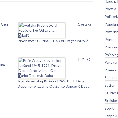
Naučna 
Poezija
Poljopri
i Gen
Svetska
Popular
Pozoriš
0
Priče
Prvenstva U Fudbalu 1-6 Od Dragan Nikolić
Priručni
Psiholog
Priče O
Putovan
ina
Romani
0
Samopo
Jugoslovenskoj Košarci 1945-1991, Drugo
Satira
Dopunjeno Izdanje Od Žarko Dapčević Daba
Savreme
Školske
Sport
Stripovi