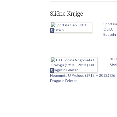
Slične Knjige
Sportsk
Od D.
0
Epstein
100
God
0
Nogometa U Prelogu (1913. – 2013.) Od
Dragutin Feletar