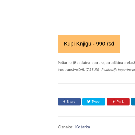
Kupi Knjigu - 990 rsd
Poštarina (Besplatna isporuka, porudžbina preko 3
inostranstvo DHL (7,5 EUR) |
Realizacija kupovine p
Share
Tweet
Pin it
Oznake:
Košarka