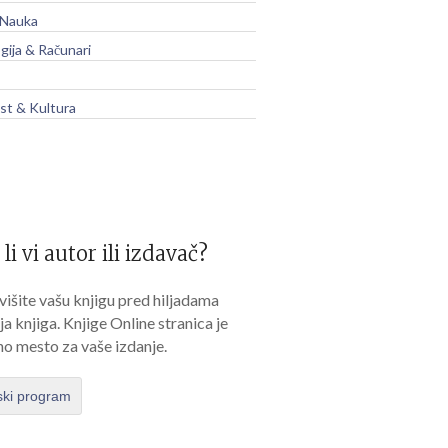
 Nauka
gija & Računari
t & Kultura
 li vi autor ili izdavač?
išite vašu knjigu pred hiljadama
lja knjiga. Knjige Online stranica je
no mesto za vaše izdanje.
ski program