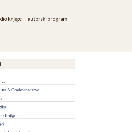
dio knjige
autorski program
i
iva
tura & Građevinarstvo
a
tika
ne Knjige
eri