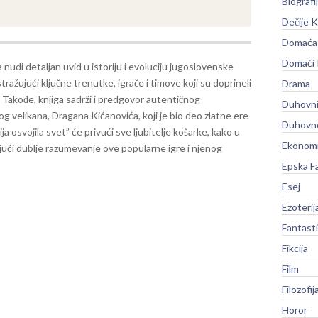
Biografi
Dečije K
Domaća 
Domaći
 nudi detaljan uvid u istoriju i evoluciju jugoslovenske
stražujući ključne trenutke, igrače i timove koji su doprineli
Drama
 Takođe, knjiga sadrži i predgovor autentičnog
Duhovni
g velikana, Dragana Kićanovića, koji je bio deo zlatne ere
Duhovno
ja osvojila svet” će privući sve ljubitelje košarke, kako u
Ekonomi
žajući dublje razumevanje ove popularne igre i njenog
Epska F
Esej
Ezoterij
Fantast
Fikcija
Film
Filozofij
Horor