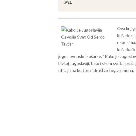
svet.
Ova knjiga
košarke, i
uspesima.
košarkaško
jugoslovenske košarke.
“Kako je Jugoslavi
bivšoj Jugoslaviji, tako i širom sveta, pru
uticaja na kulturu i društvo tog vremena.