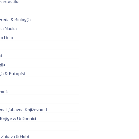
Fantastika
vreda & Biologija
na Nauka
no Delo
ci
ija
ja & Putopisi
moć
na Ljubavna Književnost
 Knjige & Udžbenici
, Zabava & Hobi