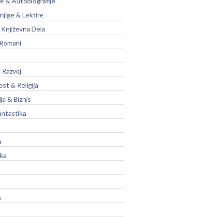
je & Autobiografije
njige & Lektire
Književna Dela
 Romani
 Razvoj
st & Religija
ja & Biznis
antastika
a
ika
a