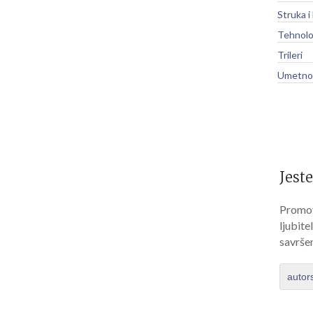
Struka i
Tehnolo
Trileri
Umetnos
Jeste
Promov
ljubite
savrše
autor