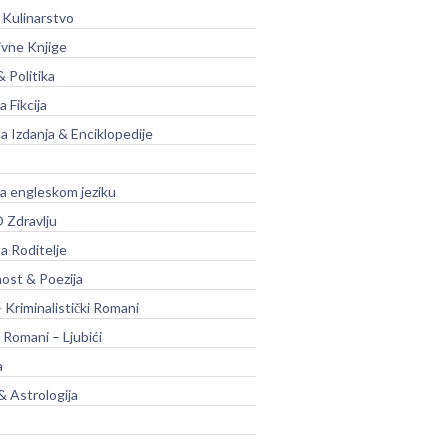
 Kulinarstvo
ivne Knjige
& Politika
a Fikcija
a Izdanja & Enciklopedije
na engleskom jeziku
 Zdravlju
a Roditelje
nost & Poezija
– Kriminalistički Romani
 Romani – Ljubići
a
& Astrologija