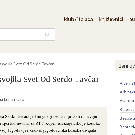
klub čitalaca
književnici
au
aga
Osvojila Svet Od Serđo Tavčar
žanrov
svojila Svet Od Serđo Tavčar
Alternat
Arhitek
a komentara
Avantur
Beletris
ora Serđa Tavčara je knjiga koja se bavi pričom o razvoju
Besplat
ni sportski novinar sa RTV Koper, istražuje kako je košarka
Bestsel
všoj Jugoslaviji i kako je jugoslovenska košarka osvajala