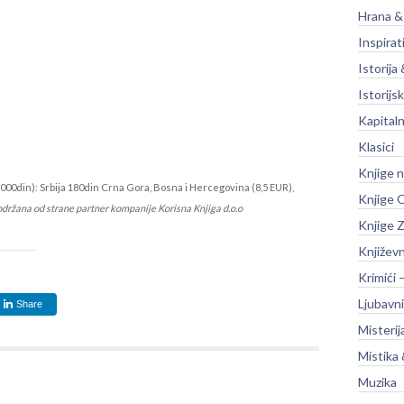
Hrana &
Inspirat
Istorija 
Istorijsk
Kapitaln
Klasici
Knjige 
000din): Srbija 180din Crna Gora, Bosna i Hercegovina (8,5 EUR),
Knjige O
održana od strane partner kompanije Korisna Knjiga d.o.o
Knjige Z
Književ
Krimići 
Ljubavni
Share
Misterij
Mistika 
Muzika