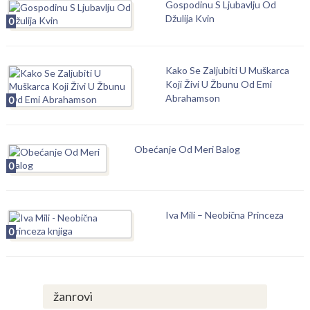
Gospodinu S Ljubavlju Od
Džulija Kvin
0
Kako Se Zaljubiti U Muškarca
Koji Živi U Žbunu Od Emi
Abrahamson
0
Obećanje Od Meri Balog
0
Iva Mili – Neobična Princeza
0
žanrovi