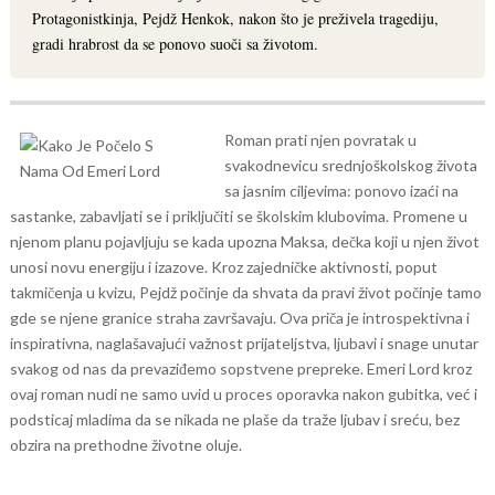
Protagonistkinja, Pejdž Henkok, nakon što je preživela tragediju,
gradi hrabrost da se ponovo suoči sa životom.
Roman prati njen povratak u
svakodnevicu srednjoškolskog života
sa jasnim ciljevima: ponovo izaći na
sastanke, zabavljati se i priključiti se školskim klubovima.
Promene u
njenom planu pojavljuju se kada upozna Maksa, dečka koji u njen život
unosi novu energiju i izazove. Kroz zajedničke aktivnosti, poput
takmičenja u kvizu, Pejdž počinje da shvata da pravi život počinje tamo
gde se njene granice straha završavaju. Ova priča je introspektivna i
inspirativna, naglašavajući važnost prijateljstva, ljubavi i snage unutar
svakog od nas da prevaziđemo sopstvene prepreke.
Emeri Lord kroz
ovaj roman nudi ne samo uvid u proces oporavka nakon gubitka, već i
podsticaj mladima da se nikada ne plaše da traže ljubav i sreću, bez
obzira na prethodne životne oluje.