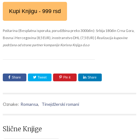
Kupi Knjigu - 999 rsd
Poštarina (Besplatna isporuka, porudžbina preko 3000din): Srbija 180din Crna Gora,
Bosna i Hercegovina (8,5 EUR), inostranstvo DHL (7,5 EUR) |
Realizacija kupovine
podržana od strane partner kompanije Korisna Knjiga d.o.o
Share
Tweet
Pin it
Share
Oznake:
Romansa
,
Tinejdžerski romani
Slične Knjige