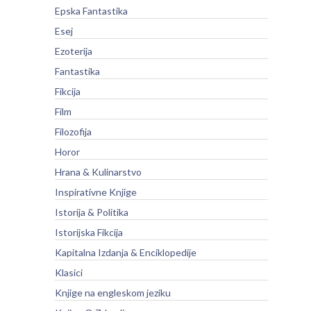
Epska Fantastika
Esej
Ezoterija
Fantastika
Fikcija
Film
Filozofija
Horor
Hrana & Kulinarstvo
Inspirativne Knjige
Istorija & Politika
Istorijska Fikcija
Kapitalna Izdanja & Enciklopedije
Klasici
Knjige na engleskom jeziku