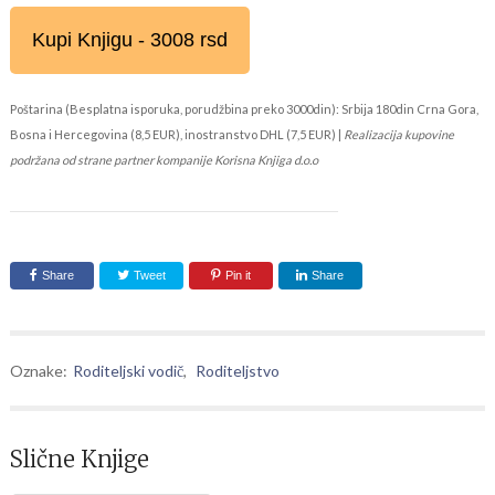
Kupi Knjigu - 3008 rsd
Poštarina (Besplatna isporuka, porudžbina preko 3000din): Srbija 180din Crna Gora,
Bosna i Hercegovina (8,5 EUR), inostranstvo DHL (7,5 EUR) |
Realizacija kupovine
podržana od strane partner kompanije Korisna Knjiga d.o.o
Share
Tweet
Pin it
Share
Oznake:
Roditeljski vodič
,
Roditeljstvo
Slične Knjige