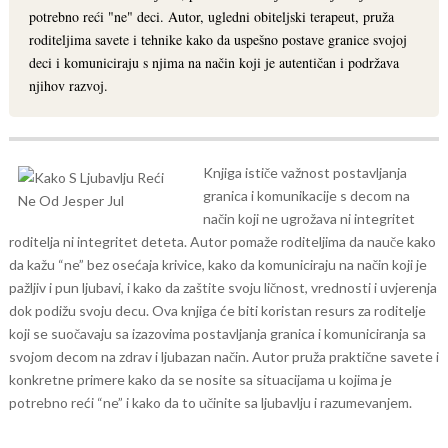
potrebno reći "ne" deci. Autor, ugledni obiteljski terapeut, pruža
roditeljima savete i tehnike kako da uspešno postave granice svojoj
deci i komuniciraju s njima na način koji je autentičan i podržava
njihov razvoj.
Knjiga ističe važnost postavljanja
granica i komunikacije s decom na
način koji ne ugrožava ni integritet
roditelja ni integritet deteta. Autor pomaže roditeljima da nauče kako
da kažu “ne” bez osećaja krivice, kako da komuniciraju na način koji je
pažljiv i pun ljubavi, i kako da zaštite svoju ličnost, vrednosti i uvjerenja
dok podižu svoju decu.
Ova knjiga će biti koristan resurs za roditelje
koji se suočavaju sa izazovima postavljanja granica i komuniciranja sa
svojom decom na zdrav i ljubazan način. Autor pruža praktične savete i
konkretne primere kako da se nosite sa situacijama u kojima je
potrebno reći “ne” i kako da to učinite sa ljubavlju i razumevanjem.