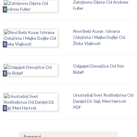
Zahtjevno Dijete Od Andrew
Fuller
0
Novi Bebi Kuvar: Ishrana
Odojčeta I Majke Dojilje Od
Živka Vlajković
0
Odgajati Devojčice Od Stiv
Bidalf
0
Unutrašnji Svet Roditeljstva Od
Danijel Dž. Sigl, Meri Hartcel
PDF
0
žanrovi