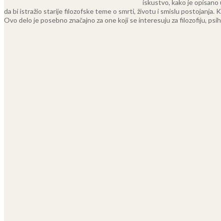
iskustvo, kako je opisano 
da bi istražio starije filozofske teme o smrti, životu i smislu postojanja
Ovo delo je posebno značajno za one koji se interesuju za filozofiju, psi