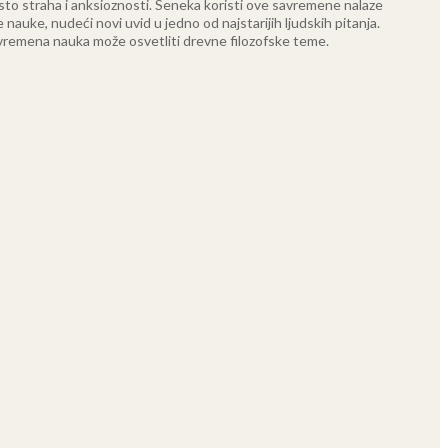
sto straha i anksioznosti.
Seneka koristi ove savremene nalaze
 nauke, nudeći novi uvid u jedno od najstarijih ljudskih pitanja.
 savremena nauka može osvetliti drevne filozofske teme.