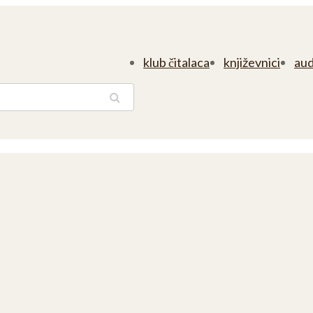
klub čitalaca
književnici
aud
traga