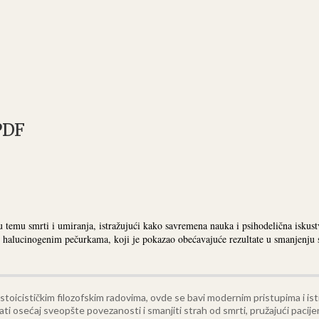
PDF
mu smrti i umiranja, istražujući kako savremena nauka i psihodelična iskustv
u halucinogenim pečurkama, koji je pokazao obećavajuće rezultate u smanjenju 
toicističkim filozofskim radovima, ovde se bavi modernim pristupima i ist
ati osećaj sveopšte povezanosti i smanjiti strah od smrti, pružajući pacij