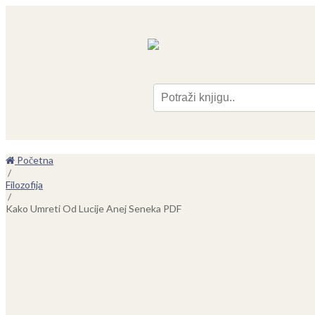
Pre
Početna
/
Filozofija
/
Kako Umreti Od Lucije Anej Seneka PDF