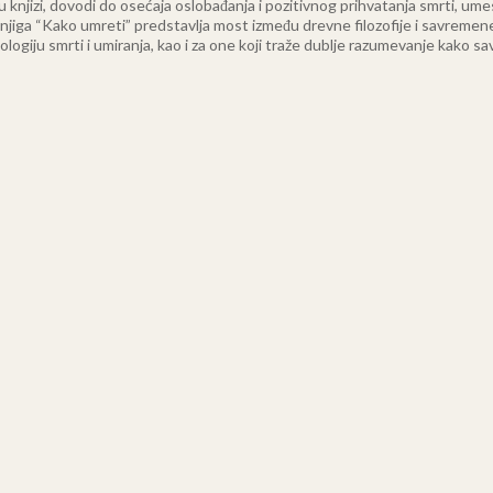
u knjizi, dovodi do osećaja oslobađanja i pozitivnog prihvatanja smrti, ume
. Knjiga “Kako umreti” predstavlja most između drevne filozofije i savremene
hologiju smrti i umiranja, kao i za one koji traže dublje razumevanje kako