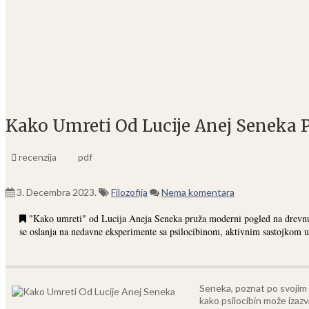
Kako Umreti Od Lucije Anej Seneka 
recenzija
pdf
3. Decembra 2023.
Filozofija
Nema komentara
"Kako umreti" od Lucija Aneja Seneka pruža moderni pogled na drevnu te
se oslanja na nedavne eksperimente sa psilocibinom, aktivnim sastojkom 
Seneka, poznat po svojim s
kako psilocibin može izazv