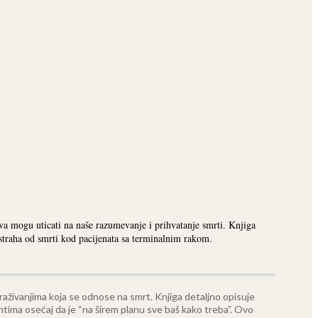
a mogu uticati na naše razumevanje i prihvatanje smrti. Knjiga
straha od smrti kod pacijenata sa terminalnim rakom.
raživanjima koja se odnose na smrt. Knjiga detaljno opisuje
entima osećaj da je “na širem planu sve baš kako treba”. Ovo