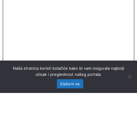
Naša stranica koristi kolačiće kako bi vam osigurala najbolji
utisak i preglednost našeg portala.
Slažem se