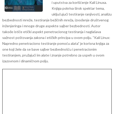
i uputstva za korišćenje Kali Linuxa.
Knjiga pokriva širok spektar tema,
uključujući testiranje ranjivosti, analizu
bezbednosti mreže, testiranje bežičnih mreža, izvođenje društvenog
inženjeringa i mnoge druge aspekte sajber bezbednosti. Autor
takođe ističe etički aspekt penetracionog testiranja i naglašava
važnost poštovanja zakona i etičkih principa u ovom polju.
“Kali Linux:
Napredno penetraciono testiranje pomoću alata” je korisna knjiga za
one koji žele da se bave sajber bezbednošću i penetracionim
testiranjem, pružajući im alate i znanje potrebno za uspeh u ovom
izazovnom i dinamičnom polju.