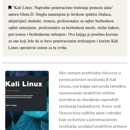
"Kali Linux: Napredno penetraciono testiranje pomoću alata"
autora Glena D. Singha namenjena je širokom spektru čitalaca,
uključujući studente, trenera, profesionalce za sajber bezbednost,
sajber entuzijaste, profesionalce za bezbednost mreže, etičke hakere,
pen testere i bezbednosne inženjere. Ova knjiga je posebno korisna
za one koji žele da se bave penetracionim testiranjem i koriste Kali
Linux operativni sistem za tu svrhu.
Ako nemate prethodno iskustvo u
penetracionom testiranju ili Kali
Linuxu, ova knjiga vam pruža temeljno
razumevanje i praktične veštine
potrebne za obavljanje naprednih
testiranja bezbednosti. Autor vodi
čitaoce kroz različite alate i tehnike
koje se koriste u penetracionom
testiranju, pružajući praktične primere