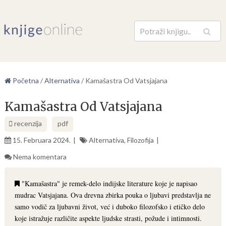
Pretraga
Početna
/
Alternativa
/
Kamašastra Od Vatsjajana
Kamašastra Od Vatsjajana
recenzija
pdf
15. Februara 2024.
Alternativa
,
Filozofija
Nema komentara
"Kamašastra" je remek-delo indijske literature koje je napisao
mudrac Vatsjajana. Ova drevna zbirka pouka o ljubavi predstavlja ne
samo vodič za ljubavni život, već i duboko filozofsko i etičko delo
koje istražuje različite aspekte ljudske strasti, požude i intimnosti.