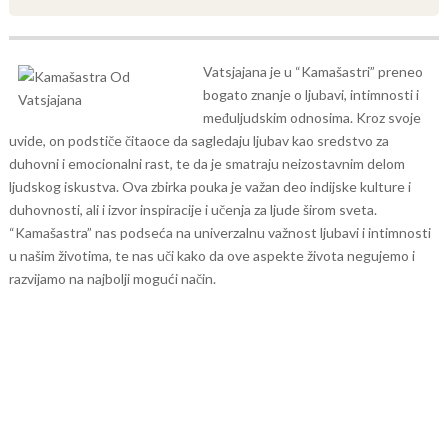
Vatsjajana je u “Kamašastri” preneo
bogato znanje o ljubavi, intimnosti i
međuljudskim odnosima. Kroz svoje
uvide, on podstiče čitaoce da sagledaju ljubav kao sredstvo za
duhovni i emocionalni rast, te da je smatraju neizostavnim delom
ljudskog iskustva.
Ova zbirka pouka je važan deo indijske kulture i
duhovnosti, ali i izvor inspiracije i učenja za ljude širom sveta.
“Kamašastra” nas podseća na univerzalnu važnost ljubavi i intimnosti
u našim životima, te nas uči kako da ove aspekte života negujemo i
razvijamo na najbolji mogući način.