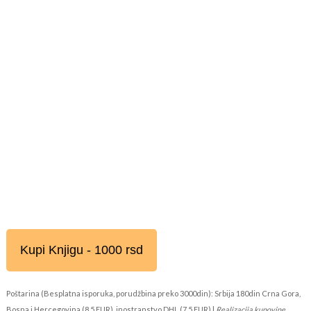
Kupi Knjigu - 1000 rsd
Poštarina (Besplatna isporuka, porudžbina preko 3000din): Srbija 180din Crna Gora,
Bosna i Hercegovina (8,5 EUR), inostranstvo DHL (7,5 EUR) |
Realizacija kupovine