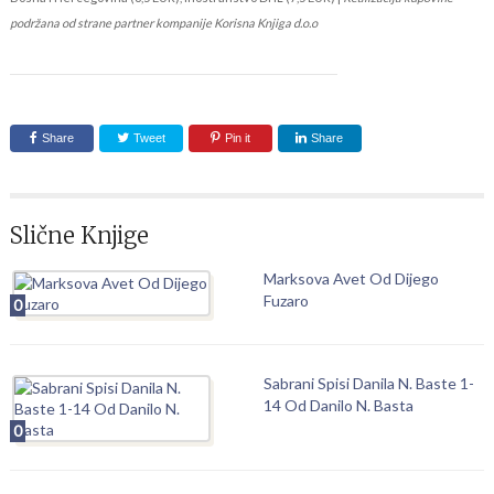
podržana od strane partner kompanije Korisna Knjiga d.o.o
Share
Tweet
Pin it
Share
Slične Knjige
Marksova Avet Od Dijego
Fuzaro
0
Sabrani Spisi Danila N. Baste 1-
14 Od Danilo N. Basta
0