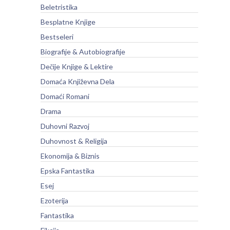
Beletristika
Besplatne Knjige
Bestseleri
Biografije & Autobiografije
Dečije Knjige & Lektire
Domaća Književna Dela
Domaći Romani
Drama
Duhovni Razvoj
Duhovnost & Religija
Ekonomija & Biznis
Epska Fantastika
Esej
Ezoterija
Fantastika