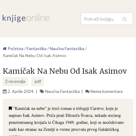
Pretraga
Početna
/
Fantastika
/
Naučna Fantastika
/
Kamičak Na Nebu Od Isak Asimov
Kamičak Na Nebu Od Isak Asimov
recenzija
pdf
2. Aprila 2024.
Naučna Fantastika
Nema komentara
"Kamičak na nebu" je treći roman u trilogiji Carstvo, koju je
napisao Isak Asimov. Priča prati Džozefa Švarca, nekada srećnog
penzionisanog krojača iz Čikaga 1949. godine, koji se neočekivano
nađe kao stranac na Zemlji u vreme procvata prvog Galaktičkog