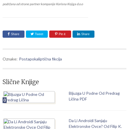
podržana od strane partner kompanije Korisna Knjiga d.o.o
Share
Tweet
Pin it
Share
Oznake:
Postapokaliptična fikcija
Slične Knjige
Bljuzga U Podne Od Predrag
Ličina PDF
0
Da Li Androidi Sanjaju
Elektronske Ovce? Od Filip K.