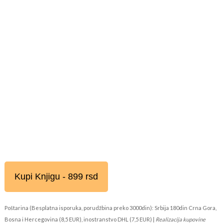
Kupi Knjigu - 899 rsd
Poštarina (Besplatna isporuka, porudžbina preko 3000din): Srbija 180din Crna Gora,
Bosna i Hercegovina (8,5 EUR), inostranstvo DHL (7,5 EUR) |
Realizacija kupovine