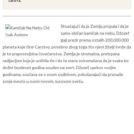
carstva.
Shvatajući da je Zemlja propala i da je
samo običan kamičak na nebu, Džozef
gaji prezir prema ostalih 200.000.000
planeta koje čine Carstvo, posebno zbog toga što njeni žitelji tvrde da
je to prapostojbina čovečanstva.
Zemlja je siromašna, pretrpana
radijacijom koja je uništila tlo i do te mere osiromašena da je svako ko
doživi šezdeset godina osuđen na smrt. Džozef, uprkos svojim
godinama, suočava se s ovom sudbinom, pokušavajući da pronađe
svoje mesto u ovom novom, surovom svetu.