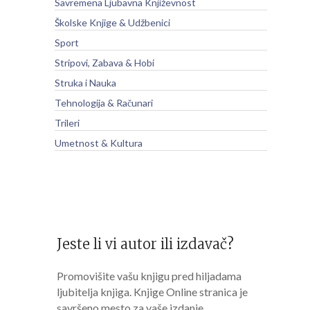
Savremena Ljubavna Književnost
Školske Knjige & Udžbenici
Sport
Stripovi, Zabava & Hobi
Struka i Nauka
Tehnologija & Računari
Trileri
Umetnost & Kultura
Jeste li vi autor ili izdavač?
Promovišite vašu knjigu pred hiljadama
ljubitelja knjiga. Knjige Online stranica je
savršeno mesto za vaše izdanje.