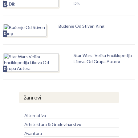
Dik
0
Buđenje Od Stiven King
0
Star Wars: Velika Enciklopedija
Likova Od Grupa Autora
0
žanrovi
Alternativa
Arhitektura & Građevinarstvo
Avantura