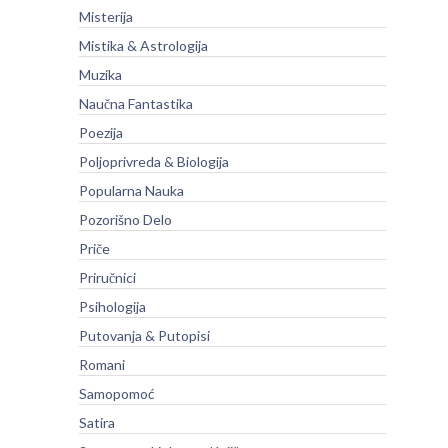
Misterija
Mistika & Astrologija
Muzika
Naučna Fantastika
Poezija
Poljoprivreda & Biologija
Popularna Nauka
Pozorišno Delo
Priče
Priručnici
Psihologija
Putovanja & Putopisi
Romani
Samopomoć
Satira