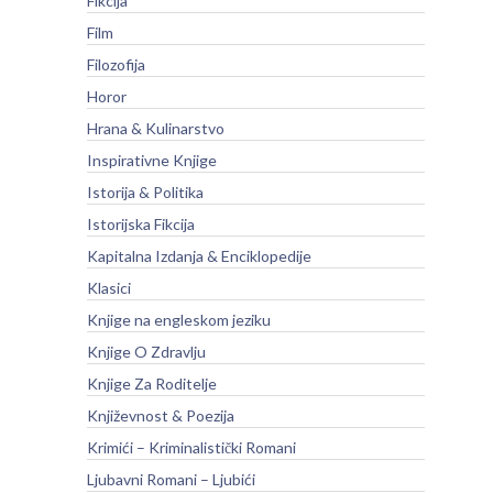
Fikcija
Film
Filozofija
Horor
Hrana & Kulinarstvo
Inspirativne Knjige
Istorija & Politika
Istorijska Fikcija
Kapitalna Izdanja & Enciklopedije
Klasici
Knjige na engleskom jeziku
Knjige O Zdravlju
Knjige Za Roditelje
Književnost & Poezija
Krimići – Kriminalistički Romani
Ljubavni Romani – Ljubići