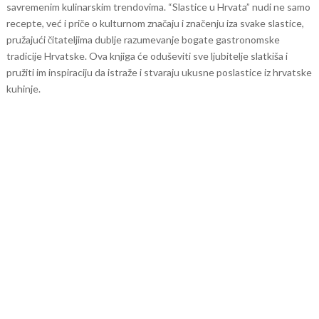
savremenim kulinarskim trendovima.
“Slastice u Hrvata” nudi ne samo
recepte, već i priče o kulturnom značaju i značenju iza svake slastice,
pružajući čitateljima dublje razumevanje bogate gastronomske
tradicije Hrvatske. Ova knjiga će oduševiti sve ljubitelje slatkiša i
pružiti im inspiraciju da istraže i stvaraju ukusne poslastice iz hrvatske
kuhinje.