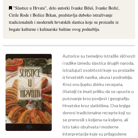
"Slastice u Hrvata", delo autorki Ivanke Biluš, Ivanke Božić,
Cirile Rode i Božice Brkan, predstavlja duboko istraživanje
tradicionalnih i modernih hrvatskih slastica koje su proizašle iz
bogate kulturne i kulinarske baštine ovog podneblja.
Autorice su temeljno istražile sličnosti
i razlike između slastica drugih naroda,
istražujući osobitosti koje su proizašle
iz hrvatskih navika, ukusa i podneblja.
Kroz ovu ljupku zbirku recepata,
čitatelji će imati priliku da se upuste u
putovanje kroz povijest i geografiju
Hrvatske kroz slatkišima. Ova knjiga
donosi tradicionalne recepte koji su
se prenosili s koljena na koljeno, ali
isto tako obuhvata i moderne
interpretacije koje su prilagođene