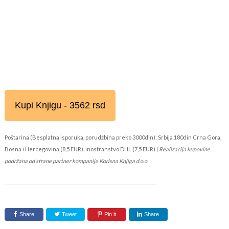
Kupi Knjigu - 3562 rsd
Poštarina (Besplatna isporuka, porudžbina preko 3000din): Srbija 180din Crna Gora,
Bosna i Hercegovina (8,5 EUR), inostranstvo DHL (7,5 EUR) |
Realizacija kupovine
podržana od strane partner kompanije Korisna Knjiga d.o.o
Share
Tweet
Pin it
Share