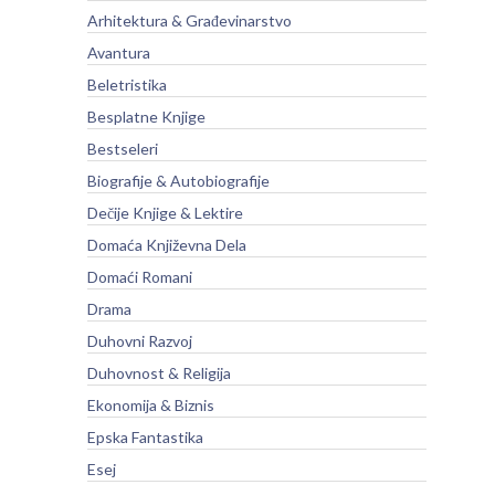
Arhitektura & Građevinarstvo
Avantura
Beletristika
Besplatne Knjige
Bestseleri
Biografije & Autobiografije
Dečije Knjige & Lektire
Domaća Književna Dela
Domaći Romani
Drama
Duhovni Razvoj
Duhovnost & Religija
Ekonomija & Biznis
Epska Fantastika
Esej