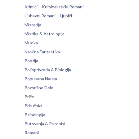
Krimići – Kriminalistički Romani
Ljubavni Romani – Ljubići
Misterija
Mistika & Astrologija
Muzika
Naučna Fantastika
Poezija
Poljoprivreda & Biologija
Popularna Nauka
Pozorišno Delo
Priče
Priručnici
Psihologija
Putovanja & Putopisi
Romani