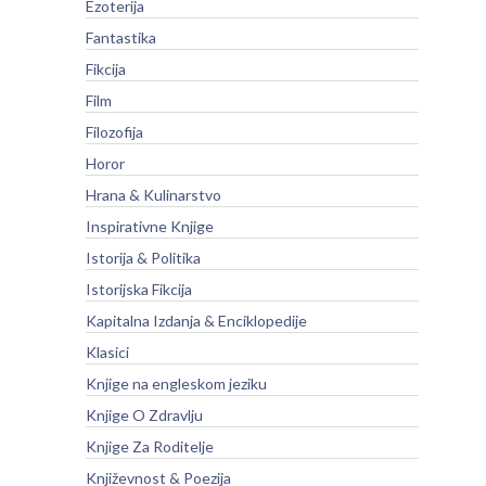
Ezoterija
Fantastika
Fikcija
Film
Filozofija
Horor
Hrana & Kulinarstvo
Inspirativne Knjige
Istorija & Politika
Istorijska Fikcija
Kapitalna Izdanja & Enciklopedije
Klasici
Knjige na engleskom jeziku
Knjige O Zdravlju
Knjige Za Roditelje
Književnost & Poezija