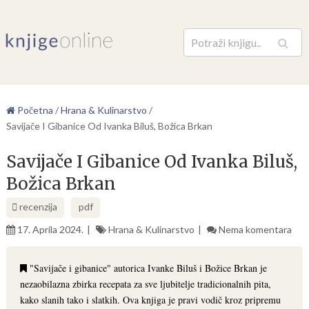
Pretraga
Početna
/
Hrana & Kulinarstvo
/
Savijače I Gibanice Od Ivanka Biluš, Božica Brkan
Savijače I Gibanice Od Ivanka Biluš,
Božica Brkan
recenzija
pdf
17. Aprila 2024.
Hrana & Kulinarstvo
Nema komentara
"Savijače i gibanice" autorica Ivanke Biluš i Božice Brkan je
nezaobilazna zbirka recepata za sve ljubitelje tradicionalnih pita,
kako slanih tako i slatkih. Ova knjiga je pravi vodič kroz pripremu