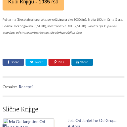
Kupi Knjigu - 1935 rsd
Poštarina (Besplatna isporuka, porudžbina preko 3000din): Srbija 180din Crna Gora,
Bosna i Hercegovina (8,5 EUR), inostranstvo DHL (7,5 EUR) |
Realizacija kupovine
podržana od strane partner kompanije Korisna Knjiga d.o.o
Share
Tweet
Pin it
Share
Oznake:
Recepti
Slične Knjige
Jela Od Janjetine Od Grupa
Autora