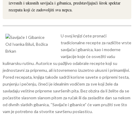
izvrsnih i ukusnih savijača i gibanica, predstavljajući širok spektar
recepata koji će zadovoljiti sva nepca.
U ovoj knjizi ćete pronaći
tradicionalne recepte za različite vrste
savijača i gibanica, kao i moderne
varijacije koje će osvežiti vašu
kulinarsku rutinu. Autorice su pažljivo odabrale recepte koji su
jednostavni za pripremu, ali istovremeno izuzetno ukusni i primamljivi.
Pored recepata, knjiga takođe sadrži korisne savete o pripremi testa,
punjenju i pečenju, čineći je idealnim vodičem za sve koji žele da
savladaju veštine pripreme savršenih pita. Bez obzira da li želite da se
počastite slasnom slanom pitom za ručak ili da zasladite dan sa nekom
od divnih slatkih gibanica, “Savijače i gibanice” će vam pružiti sve što
vam je potrebno da stvorite savršenu poslasticu.