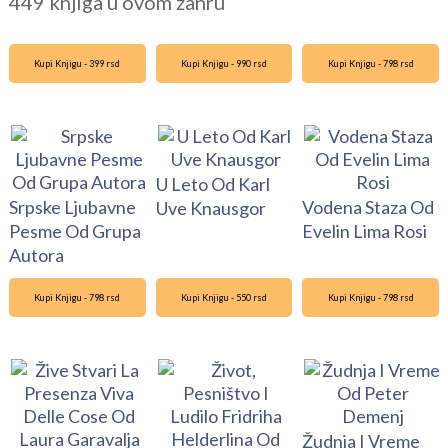
449 knjiga u ovom žanru
Kupi Knjigu - 399 rsd
Kupi Knjigu - 990 rsd
Kupi Knjigu - 798 rsd
U Leto Od Karl
Srpske Ljubavne
Vodena Staza Od
Uve Knausgor
Pesme Od Grupa
Evelin Lima Rosi
Autora
Kupi Knjigu - 798 rsd
Kupi Knjigu - 550 rsd
Kupi Knjigu - 798 rsd
Žudnja I Vreme