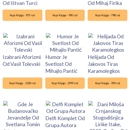
Od Ištvan Turci
Od Mihaj Firika
Kupi Knjigu - 957 rsd
Kupi Knjigu - 990 rsd
Kupi Knjigu - 798 rsd
Izabrani Aforizmi
Humor Je
Helijada Od
Od Vasil Tolevski
Svetlost Od
Jakovos Tiras
Mihajlo Pantić
Karamolegkos
Kupi Knjigu - 1320 rsd
Kupi Knjigu - 2999 rsd
Kupi Knjigu - 700 rsd
Delfi Komplet Od
Grupa Autora