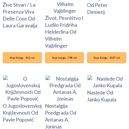
Žive Stvari / La
Od Peter
Presenza Viva
Demenj
Život, Pesništvo I
Delle Cose Od
Ludilo Fridriha
Laura Garavalja
Helderlina Od
Vilhelm
Vajblinger
Kupi Knjigu - 451 rsd
Kupi Knjigu - 798 rsd
Kupi Knjigu - 1037 rsd
Nasleđe Od
Janko Kupala
O Jugoslovenskoj
Nostalgija
Književnosti Od
Predgrađa Od
Pavle Popović
Antanas A.
Joninas