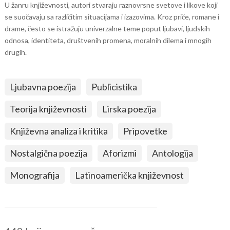
U žanru književnosti, autori stvaraju raznovrsne svetove i likove koji
se suočavaju sa različitim situacijama i izazovima. Kroz priče, romane i
drame, često se istražuju univerzalne teme poput ljubavi, ljudskih
odnosa, identiteta, društvenih promena, moralnih dilema i mnogih
drugih.
Ljubavna poezija
Publicistika
Teorija književnosti
Lirska poezija
Književna analiza i kritika
Pripovetke
Nostalgična poezija
Aforizmi
Antologija
Monografija
Latinoamerička književnost