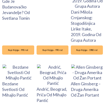
Gde Je
Buđanovačko
Dani Miloša
Jevanđelje? Od
Crnjanskog:
Svetlana Tomin
Stogodišnjica
Lirike Itake,
2019. Godina Od
Grupa Autora
Kupi Knjigu - 990 rsd
Kupi Knjigu - 990 rsd
Kupi Knjigu - 1980 rsd
Bezdane
Allen Ginsberg –
Andrić, Beograd,
Svetlosti Od
Druga Amerika
Priča Od Mihajlo
Mihajlo Pantić
Od Žan Portant
Pantić