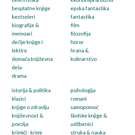
besplatne knjige
epska fantastika
bestseleri
fantastika
biografije &
film
memoari
filozofija
dečije knjige i
horor
lektire
hrana &
domaća književna
kulinarstvo
dela
drama
istorija & politika
psihologija
klasici
romani
knjige o zdravlju
samopomoć
književnost &
školske knjige &
poezija
udžbenici
krimići - krimi
struka & nauka