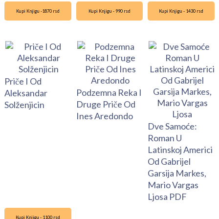
Kupi Knjigu -1870 rsd
Kupi Knjigu - 990 rsd
Kupi Knjigu - 1430 rsd
Priče I Od
Podzemna Reka I
Aleksandar
Druge Priče Od
Solženjicin
Ines Aredondo
Dve Samoće:
Roman U
Latinskoj Americi
Od Gabrijel
Garsija Markes,
Mario Vargas
Ljosa PDF
Kupi Knjigu - 1100 rsd