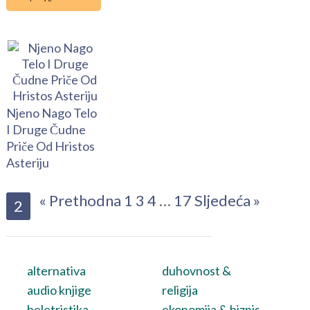
Njeno Nago Telo
I Druge Čudne
Priče Od Hristos
Asteriju
« Prethodna
1
3
4
…
17
Sljedeća »
2
alternativa
duhovnost &
audio knjige
religija
beletristika
ekonomija & biznis