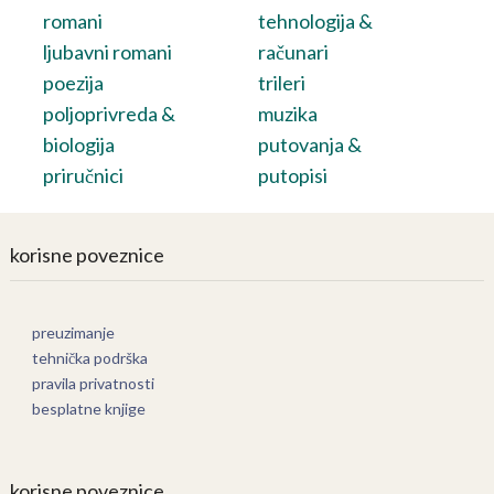
romani
tehnologija &
ljubavni romani
računari
poezija
trileri
poljoprivreda &
muzika
biologija
putovanja &
priručnici
putopisi
korisne poveznice
preuzimanje
tehnička podrška
pravila privatnosti
besplatne knjige
korisne poveznice