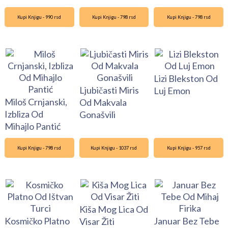
Kupi Knjigu - 990 rsd
Kupi Knjigu - 798 rsd
Kupi Knjigu - 798 rsd
Lizi Blekston Od
Ljubičasti Miris
Luj Emon
Miloš Crnjanski,
Od Makvala
Izbliza Od
Gonašvili
Mihajlo Pantić
Kupi Knjigu - 798 rsd
Kupi Knjigu - 1037 rsd
Kupi Knjigu - 957 rsd
Kiša Mog Lica Od
Kosmičko Platno
Januar Bez Tebe
Visar Žiti