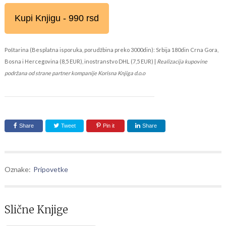
Kupi Knjigu - 990 rsd
Poštarina (Besplatna isporuka, porudžbina preko 3000din): Srbija 180din Crna Gora,
Bosna i Hercegovina (8,5 EUR), inostranstvo DHL (7,5 EUR) |
Realizacija kupovine
podržana od strane partner kompanije Korisna Knjiga d.o.o
Share
Tweet
Pin it
Share
Oznake:
Pripovetke
Slične Knjige