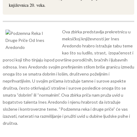
književnica 20. veka.
Ova zbirka predstavlja prekretnicu u
meksičkoj književnosti jer Ines
Aredondo hrabro istražuje tabu teme
kao što su ludilo, strast, izopačenost i
poroci koji tiho tinjaju ispod površine porodičnih, bračnih i ljubavnih
odnosa.
Ines Aredondo svojim prefinjenim stilom briše granicu između
onoga što se smatra dobrim i lošim, društveno poželjnim i
neprihvatljivim. U svojim pričama istražuje tamne i surove aspekte
društva, često otkrivajući strašne i surove posledice onoga što se
smatra “dobrim” ili “normalnim”.
Ova zbirka priča nam pruža uvid u
bogatstvo talenta Ines Aredondo i njenu hrabrost da istražuje
složene i kontroverzne teme. “Podzemna reka i druge priče” će vas
izazvati, naterati na razmišljanje i pružiti uvid u dubine ljudske psihe i
društva.