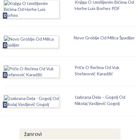
Knjiga O Izmišljenim Bićima Od
Horhe Luis Borhes PDF
0
Novo Groblje Od Milica Špadijer
0
Priče O Rečima Od Vuk
Stefanović Karadžić
0
Izabrana Dela – Gogolj Od
Nikolaj Vasiljevič Gogolj
0
žanrovi