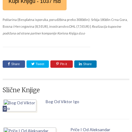
Kupi Knjigu - 1037 rsd
Poštarina (Besplatna isporuka, porudžbina preko 3000din): Srbija 180din Crna Gora,
Bosna i Hercegovina (8,5 EUR), inostranstvo DHL (7,5 EUR) |
Realizacija kupovine
podržana od strane partner kompanije Korisna Knjiga d.o.o
Share
Tweet
Pin it
Share
Slične Knjige
Bog Od Viktor Igo
0
Priče I Od Aleksandar