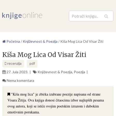
Pretraga
Početna
/
Književnost & Poezija
/
Kiša Mog Lica Od Visar Žiti
Kiša Mog Lica Od Visar Žiti
recenzija
pdf
27. Jula 2023.
Književnost & Poezija
,
Poezija
Nema komentara
"Kiša mog lica" je zbirka izabrane poezije napisana od strane
Visara Žitija. Ova knjiga donosi čitaocima izbor najlepših pesama
ovog autora, koji se ističe svojim poetskim izrazom i dubokim
emotivnim porukama.