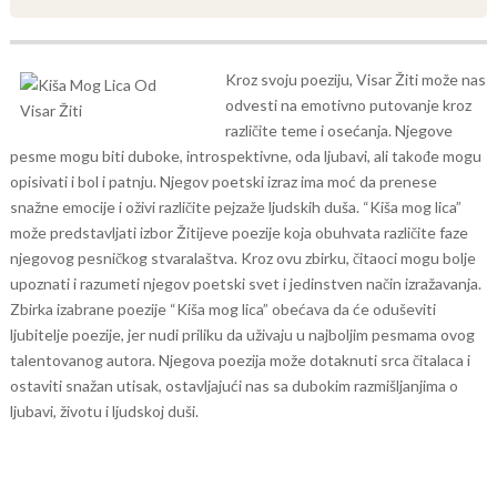
Kroz svoju poeziju, Visar Žiti može nas
odvesti na emotivno putovanje kroz
različite teme i osećanja. Njegove
pesme mogu biti duboke, introspektivne, oda ljubavi, ali takođe mogu
opisivati i bol i patnju. Njegov poetski izraz ima moć da prenese
snažne emocije i oživi različite pejzaže ljudskih duša.
“Kiša mog lica”
može predstavljati izbor Žitijeve poezije koja obuhvata različite faze
njegovog pesničkog stvaralaštva. Kroz ovu zbirku, čitaoci mogu bolje
upoznati i razumeti njegov poetski svet i jedinstven način izražavanja.
Zbirka izabrane poezije “Kiša mog lica” obećava da će oduševiti
ljubitelje poezije, jer nudi priliku da uživaju u najboljim pesmama ovog
talentovanog autora. Njegova poezija može dotaknuti srca čitalaca i
ostaviti snažan utisak, ostavljajući nas sa dubokim razmišljanjima o
ljubavi, životu i ljudskoj duši.