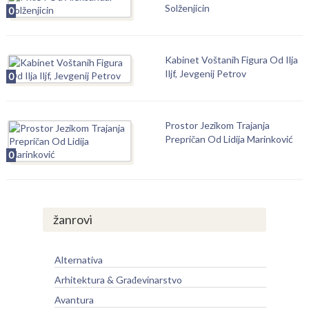
Solženjicin
0
Kabinet Voštanih Figura Od Ilja
Iljf, Jevgenij Petrov
0
Prostor Jezikom Trajanja
Prepričan Od Lidija Marinković
0
žanrovi
Alternativa
Arhitektura & Građevinarstvo
Avantura