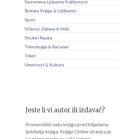
Savremena Ljubavna Književnost
Školske Knjige & Udžbenici
Sport
Stripovi, Zabava & Hobi
Struka i Nauka
Tehnologija & Računari
Trileri
Umetnost & Kultura
Jeste li vi autor ili izdavač?
Promovišite vašu knjigu pred hiljadama
ljubitelja knjiga. Knjige Online stranica je
savršeno mesto za vaše izdanje.