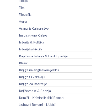
Fikcija
Film
Filozofija
Horor
Hrana & Kulinarstvo
Inspirativne Knjige
Istorija & Politika
Istorijska Fikcija
Kapitalna Izdanja & Enciklopedije
Klasici
Knjige na engleskom jeziku
Knjige O Zdravlju
Knjige Za Roditelje
Književnost & Poezija
Krimići – Kriminalistički Romani
Ljubavni Romani – Ljubići